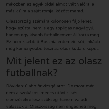
miközben az egyik oldal álmot vált valóra, a
másik újra a saját romjai között marad.
Olaszország számára különösen fájó lehet,
hogy ezúttal nem is egy topligás nagyágyú,
hanem egy kisebb futballnemzet állította meg.
Ez nem kisebbíti Bosznia érdemeit, sőt, inkább
még keményebbé teszi az olasz kudarc képét.
Mit jelent ez az olasz
futballnak?
Röviden: újabb önvizsgálatot. De most már
nem a szokásos, meccs utáni klisés
elemzésekre lesz szükség, hanem valódi
válaszokra. Olaszország nem engedheti meg