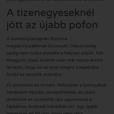
A tizenegyeseknél
jött az újabb pofon
A büntetőpárbajban Bosznia
magabiztosabbnak bizonyult, Olaszország
pedig nem tudta elviselni a helyzet súlyát. Két
kihagyott olasz kísérlet után már szinte érezni
lehetett, hogy ez az este megint tragédiába
fordul az azzurrik számára.
És pontosan ez történt. Miközben a bosnyákok
történelmi kijutást ünnepelhettek, az olasz
játékosok és szurkolók újra ugyanazzal a
fájdalmas érzéssel maradtak ott: egy újabb
generáció nő fel úgy, hogy nem látja