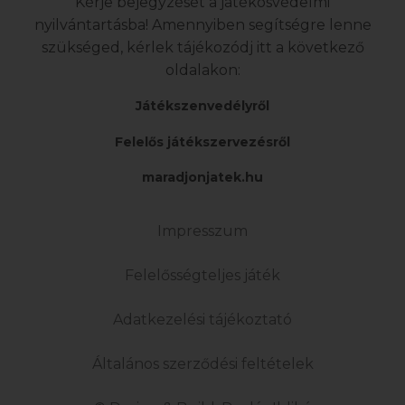
Kérje bejegyzését a játékosvédelmi
nyilvántartásba! Amennyiben segítségre lenne
szükséged, kérlek tájékozódj itt a következő
oldalakon:
Játékszenvedélyről
Felelős játékszervezésről
maradjonjatek.hu
Impresszum
Felelősségteljes játék
Adatkezelési tájékoztató
Általános szerződési feltételek