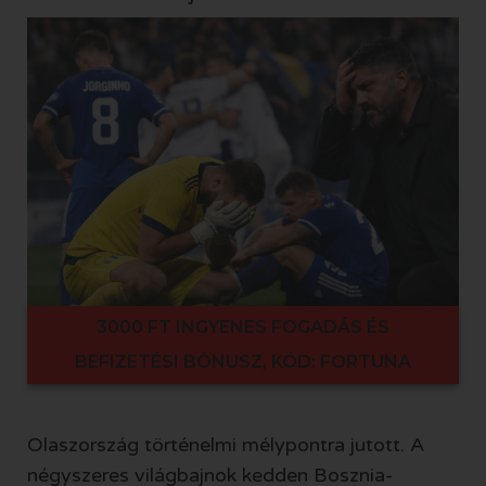
3000 FT INGYENES FOGADÁS ÉS
BEFIZETÉSI BÓNUSZ, KÓD: FORTUNA
Olaszország történelmi mélypontra jutott. A
négyszeres világbajnok kedden Bosznia-