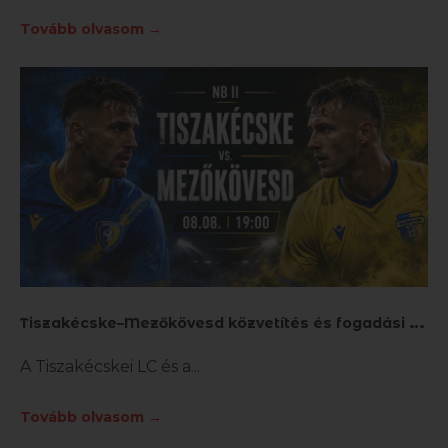
Tovább olvasom →
T
iszakécske–Mezőkövesd közvetítés és fogadási tippek
A Tiszakécskei LC és a
Tovább olvasom →