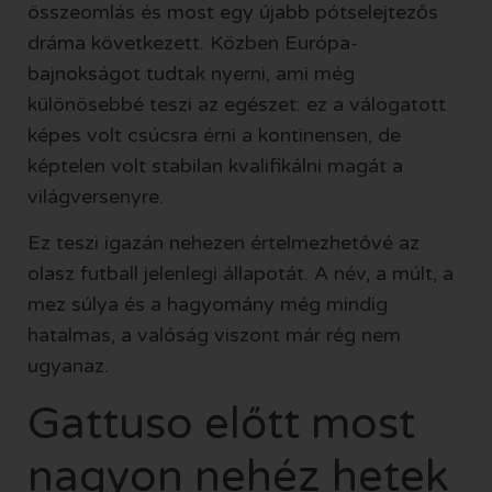
összeomlás és most egy újabb pótselejtezős
dráma következett. Közben Európa-
bajnokságot tudtak nyerni, ami még
különösebbé teszi az egészet: ez a válogatott
képes volt csúcsra érni a kontinensen, de
képtelen volt stabilan kvalifikálni magát a
világversenyre.
Ez teszi igazán nehezen értelmezhetővé az
olasz futball jelenlegi állapotát. A név, a múlt, a
mez súlya és a hagyomány még mindig
hatalmas, a valóság viszont már rég nem
ugyanaz.
Gattuso előtt most
nagyon nehéz hetek