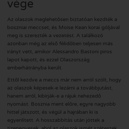
vége
Az olaszok meglehetősen biztatóan kezdték a
boszniai meccset, és Moise Kean korai góljával
meg is szerezték a vezetést. A találkozó
azonban még az első félidőben teljesen más
irányt vett, amikor Alessandro Bastoni piros
lapot kapott, és ezzel Olaszország
emberhátrányba került.
Ettől kezdve a meccs már nem arról szólt, hogy
az olaszok képesek-e lezárni a továbbjutást,
hanem arról, kibírják-e a rájuk nehezedő
nyomást. Bosznia ment előre, egyre nagyobb
hittel játszott, és végül a hajrában ki is
egyenlített. A hosszabbítás után jöttek a
tizenegyesek, ahol az olaszok ismét szétestek.