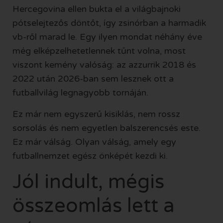
Hercegovina ellen bukta el a világbajnoki
pótselejtezős döntőt, így zsinórban a harmadik
vb-ről marad le. Egy ilyen mondat néhány éve
még elképzelhetetlennek tűnt volna, most
viszont kemény valóság: az azzurrik 2018 és
2022 után 2026-ban sem lesznek ott a
futballvilág legnagyobb tornáján.
Ez már nem egyszerű kisiklás, nem rossz
sorsolás és nem egyetlen balszerencsés este.
Ez már válság. Olyan válság, amely egy
futballnemzet egész önképét kezdi ki.
Jól indult, mégis
összeomlás lett a