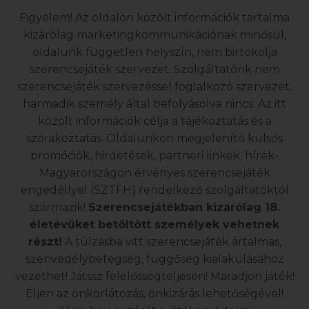
Figyelem! Az oldalon közölt információk tartalma
kizárólag marketingkommunikációnak minősül,
oldalunk független helyszín, nem birtokolja
szerencsejáték szervezet. Szolgáltatónk nem
szerencsejáték szervezéssel foglalkozó szervezet,
harmadik személy által befolyásolva nincs. Az itt
közölt információk célja a tájékoztatás és a
szórakoztatás. Oldalunkon megjelenítő külsős
promóciók, hirdetések, partneri linkek, hírek-
Magyarországon érvényes szerencsejáték
engedéllyel (SZTFH) rendelkező szolgáltatóktól
származik!
Szerencsejátékban kizárólag 18.
életévüket betöltött személyek vehetnek
részt!
A túlzásba vitt szerencsejáték ártalmas,
szenvedélybetegség, függőség kialakulásához
vezethet! Játssz felelősségteljesen! Maradjon játék!
Éljen az önkorlátozás, önkizárás lehetőségével!