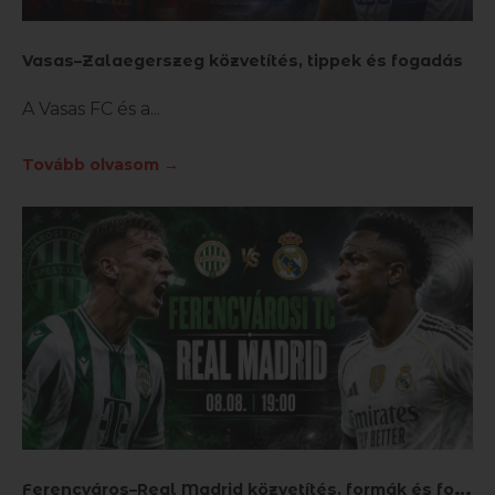
Vasas–Zalaegerszeg közvetítés, tippek és fogadás
A Vasas FC és a
Tovább olvasom →
F
erencváros–Real Madrid közvetítés, formák és fogadási tippek