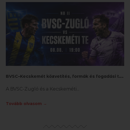
B
VSC–Kecskemét közvetítés, formák és fogadási tippek
A BVSC-Zugló és a Kecskeméti
Tovább olvasom →