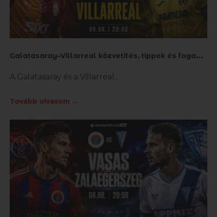
G
alatasaray–Villarreal közvetítés, tippek és fogadás
A Galatasaray és a Villarreal
Tovább olvasom →