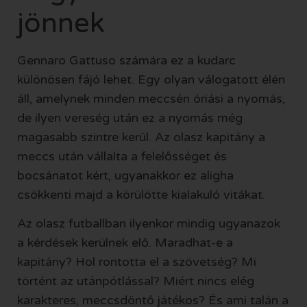
jönnek
Gennaro Gattuso számára ez a kudarc
különösen fájó lehet. Egy olyan válogatott élén
áll, amelynek minden meccsén óriási a nyomás,
de ilyen vereség után ez a nyomás még
magasabb szintre kerül. Az olasz kapitány a
meccs után vállalta a felelősséget és
bocsánatot kért, ugyanakkor ez aligha
csökkenti majd a körülötte kialakuló vitákat.
Az olasz futballban ilyenkor mindig ugyanazok
a kérdések kerülnek elő. Maradhat-e a
kapitány? Hol rontotta el a szövetség? Mi
történt az utánpótlással? Miért nincs elég
karakteres, meccsdöntő játékos? És ami talán a