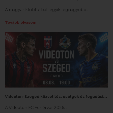
A magyar klubfutball egyik legnagyobb
Tovább olvasom →
V
ideoton–Szeged közvetítés, esélyek és fogadási tippek
A Videoton FC Fehérvár 2026.