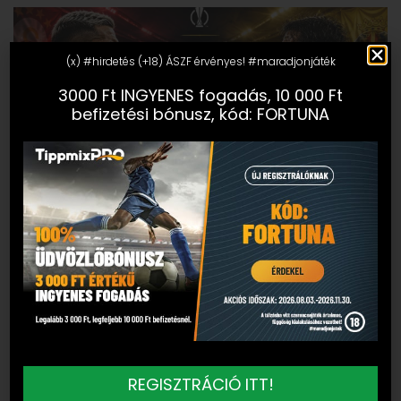
(x) #hirdetés (+18) ÁSZF érvényes! #maradjonjáték
3000 Ft INGYENES fogadás, 10 000 Ft
befizetési bónusz, kód: FORTUNA
REGISZTRÁCIÓ ITT!