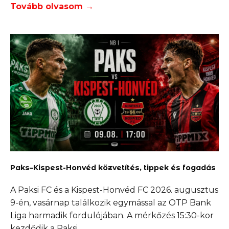
Tovább olvasom →
Paks–Kispest-Honvéd közvetítés, tippek és fogadás
A Paksi FC és a Kispest-Honvéd FC 2026. augusztus
9-én, vasárnap találkozik egymással az OTP Bank
Liga harmadik fordulójában. A mérkőzés 15:30-kor
kezdődik a Paksi