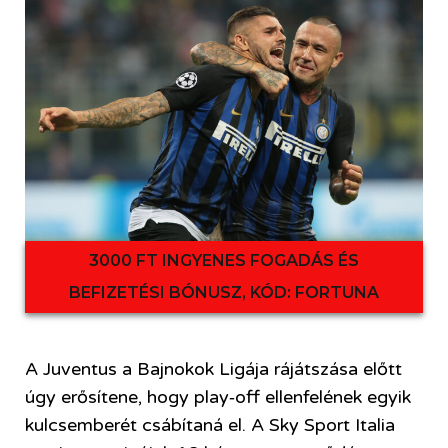
3000 FT INGYENES FOGADÁS ÉS
BEFIZETÉSI BÓNUSZ, KÓD: FORTUNA
A Juventus a Bajnokok Ligája rájátszása előtt
úgy erősítene, hogy play‑off ellenfelének egyik
kulcsemberét csábítaná el. A Sky Sport Italia