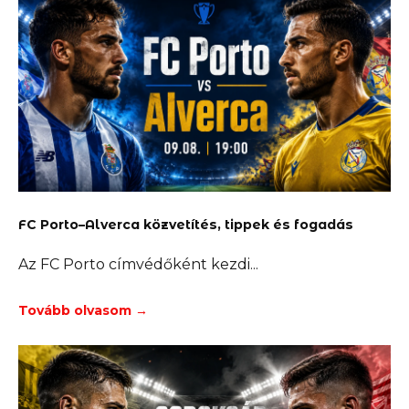
FC Porto–Alverca közvetítés, tippek és fogadás
Az FC Porto címvédőként kezdi
Tovább olvasom →