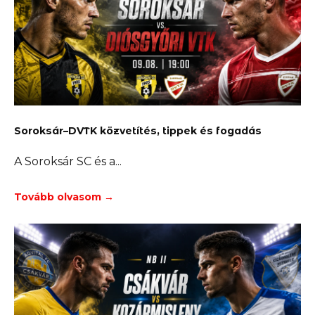
Soroksár–DVTK közvetítés, tippek és fogadás
A Soroksár SC és a
Tovább olvasom →