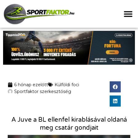
6 hónap ezelőtt
Külföldi foci
Sportfaktor szerkesztőség
A Juve a BL ellenfel kirablásával oldaná
meg csatár gondjait