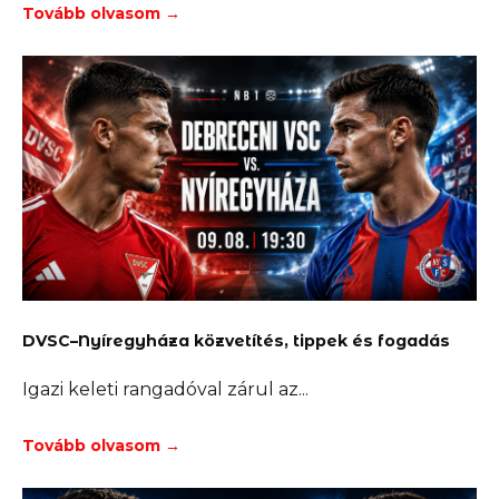
Tovább olvasom →
DVSC–Nyíregyháza közvetítés, tippek és fogadás
Igazi keleti rangadóval zárul az
Tovább olvasom →