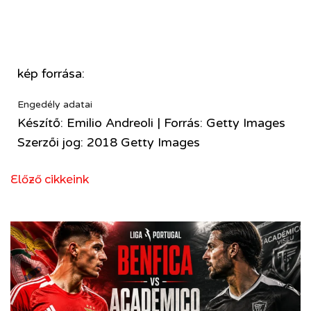
kép forrása:
Engedély adatai
Készítő: Emilio Andreoli
|
Forrás: Getty Images
Szerzői jog: 2018 Getty Images
Előző cikkeink