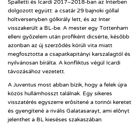
Spalletti és Icardi 2017–2018-ban az Interben
dolgozott együtt: a csatár 29 bajnoki góllal
holtversenyben gólkirály lett, és az Inter
visszakerült a BL-be. A mester egy Tottenham
elleni győzelem után profiként dicsérte, később
azonban az új szerződés körüli vita miatt
megfosztotta a csapatkapitányi karszalagtól és
nyilvánosan bírálta. A konfliktus végül Icardi
távozásához vezetett.
A Juventus most abban bízik, hogy a felek újra
közös hullámhosszt találnak. Egy sikeres
visszatérés egyszerre erősítené a torinói keretet
és gyengítené a rivális Galatasarayt, ami előnyt
jelenthet a BL kieséses szakaszában.