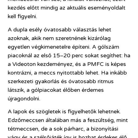
kezdés előtt mindig az aktuális eseményoldalt
kell figyelni.
A dupla esély óvatosabb választás lehet
azoknak, akik nem szeretnének kizárólag
egyetlen végkimenetelre építeni. A gólszám
piacoknál az első 15–20 perc sokat segíthet: ha
a Videoton kezdeményez, és a PMFC is képes
kontrázni, a meccs nyitottabb lehet. Ha inkább
szerkezeti gyakorlás és óvatosabb ritmus
látszik, a gólpiacokat élőben érdemes
újragondolni.
A lapok és szögletek is figyelhetők lehetnek.
Edzőmeccsen általában más a feszültség, mint
tétmeccsen, de a sok párharc, a bizonyítási
vágy és a szélsőjáték így is hozhat érdekes élő