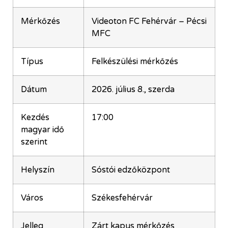
Mérkőzés
Videoton FC Fehérvár – Pécsi
MFC
Típus
Felkészülési mérkőzés
Dátum
2026. július 8., szerda
Kezdés
17:00
magyar idő
szerint
Helyszín
Sóstói edzőközpont
Város
Székesfehérvár
Jelleg
Zárt kapus mérkőzés