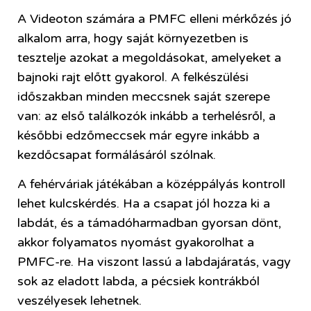
A Videoton számára a PMFC elleni mérkőzés jó
alkalom arra, hogy saját környezetben is
tesztelje azokat a megoldásokat, amelyeket a
bajnoki rajt előtt gyakorol. A felkészülési
időszakban minden meccsnek saját szerepe
van: az első találkozók inkább a terhelésről, a
későbbi edzőmeccsek már egyre inkább a
kezdőcsapat formálásáról szólnak.
A fehérváriak játékában a középpályás kontroll
lehet kulcskérdés. Ha a csapat jól hozza ki a
labdát, és a támadóharmadban gyorsan dönt,
akkor folyamatos nyomást gyakorolhat a
PMFC-re. Ha viszont lassú a labdajáratás, vagy
sok az eladott labda, a pécsiek kontrákból
veszélyesek lehetnek.