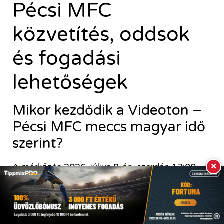
Pécsi MFC
közvetítés, oddsok
és fogadási
lehetőségek
Mikor kezdődik a Videoton –
Pécsi MFC meccs magyar idő
szerint?
×
A mérkőzés 2026. július 8-án, szerdán 17:00-
kor kezdődik magyar idő szerint.
Hol lesz a Videoton – Pécsi
MFC mérkőzés?