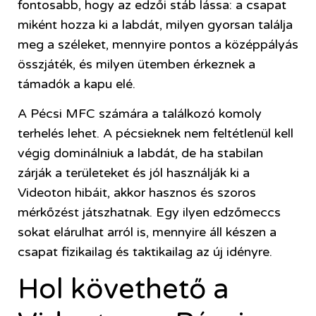
fontosabb, hogy az edzői stáb lássa: a csapat
miként hozza ki a labdát, milyen gyorsan találja
meg a széleket, mennyire pontos a középpályás
összjáték, és milyen ütemben érkeznek a
támadók a kapu elé.
A Pécsi MFC számára a találkozó komoly
terhelés lehet. A pécsieknek nem feltétlenül kell
végig dominálniuk a labdát, de ha stabilan
zárják a területeket és jól használják ki a
Videoton hibáit, akkor hasznos és szoros
mérkőzést játszhatnak. Egy ilyen edzőmeccs
sokat elárulhat arról is, mennyire áll készen a
csapat fizikailag és taktikailag az új idényre.
Hol követhető a