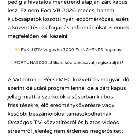
pedig a hivatalos menetrend alapján zárt kapus
lesz. Ez nem Foci VB 2026-meccs, hanem
klubcsapatok közötti nyári edzőmérkőzés, ezért
a közvetítési és fogadási információkat is ennek
megfelelően kell kezelni.
EXKLUZÍV Vegas.hu 3000 Ft INGYENES fogadás!
FORTUNA3000 affiliate kód beírásával, regisztrálj itt!
A Videoton – Pécsi MFC közvetítés magyar idő
szerint délutáni program lenne, de a zárt kapus
jelleg miatt a szurkolók elsősorban klubos
frissítésekre, élő eredménykövetésre vagy
későbbi beszámolókra támaszkodhatnak.
Országos TV-közvetítésről és biztos videós
streamről jelenleg nem érdemes megerősített