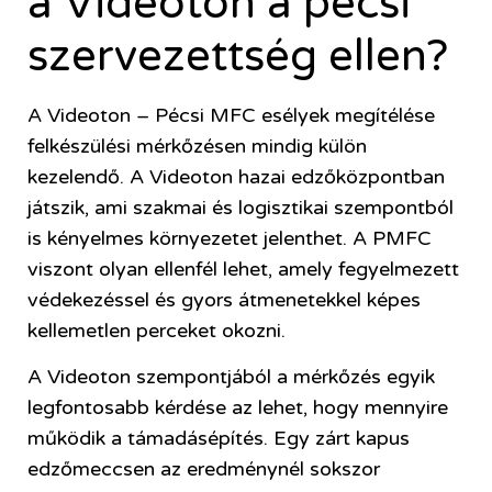
a Videoton a pécsi
szervezettség ellen?
A Videoton – Pécsi MFC esélyek megítélése
felkészülési mérkőzésen mindig külön
kezelendő. A Videoton hazai edzőközpontban
játszik, ami szakmai és logisztikai szempontból
is kényelmes környezetet jelenthet. A PMFC
viszont olyan ellenfél lehet, amely fegyelmezett
védekezéssel és gyors átmenetekkel képes
kellemetlen perceket okozni.
A Videoton szempontjából a mérkőzés egyik
legfontosabb kérdése az lehet, hogy mennyire
működik a támadásépítés. Egy zárt kapus
edzőmeccsen az eredménynél sokszor