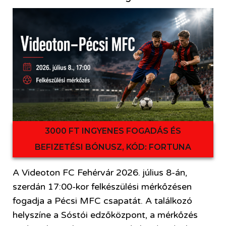
3000 FT INGYENES FOGADÁS ÉS
BEFIZETÉSI BÓNUSZ, KÓD: FORTUNA
A Videoton FC Fehérvár 2026. július 8-án,
szerdán 17:00-kor felkészülési mérkőzésen
fogadja a Pécsi MFC csapatát. A találkozó
helyszíne a Sóstói edzőközpont, a mérkőzés