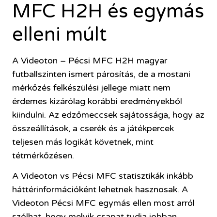
MFC H2H és egymás
elleni múlt
A Videoton – Pécsi MFC H2H magyar
futballszinten ismert párosítás, de a mostani
mérkőzés felkészülési jellege miatt nem
érdemes kizárólag korábbi eredményekből
kiindulni. Az edzőmeccsek sajátossága, hogy az
összeállítások, a cserék és a játékpercek
teljesen más logikát követnek, mint
tétmérkőzésen.
A Videoton vs Pécsi MFC statisztikák inkább
háttérinformációként lehetnek hasznosak. A
Videoton Pécsi MFC egymás ellen most arról
szólhat, hogy melyik csapat tudja jobban