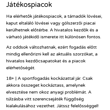
Játékospiacok
Ha elérhetők játékospiacok, a támadók lövései,
kaput eltaláló lövései vagy gólszerzői piacai
kerülhetnek előtérbe. A hivatalos kezdők és a
várható játékidő ismerete itt különösen fontos.
Az oddsok változhatnak, ezért fogadás előtt
mindig ellenőrizni kell az aktuális szorzókat, a
hivatalos kezdőcsapatokat és a piacok
elérhetőségét.
18+ | A sportfogadás kockázattal jár. Csak
akkora összeget kockáztass, amelynek
elvesztése nem okoz anyagi problémát. A
túlzásba vitt szerencsejáték függőség
kialakulásához vezethet. Játssz felelősséggel!