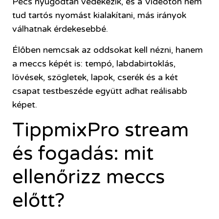
Pécs nyugodtan védekezik, és a Videoton nem
tud tartós nyomást kialakítani, más irányok
válhatnak érdekesebbé.
Élőben nemcsak az oddsokat kell nézni, hanem
a meccs képét is: tempó, labdabirtoklás,
lövések, szögletek, lapok, cserék és a két
csapat testbeszéde együtt adhat reálisabb
képet.
TippmixPro stream
és fogadás: mit
ellenőrizz meccs
előtt?