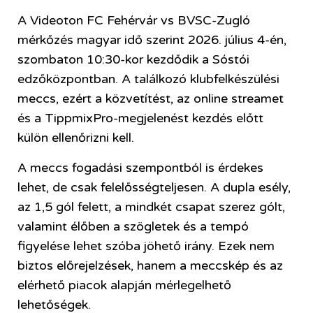
A Videoton FC Fehérvár vs BVSC-Zugló
mérkőzés magyar idő szerint 2026. július 4-én,
szombaton 10:30-kor kezdődik a Sóstói
edzőközpontban. A találkozó klubfelkészülési
meccs, ezért a közvetítést, az online streamet
és a TippmixPro-megjelenést kezdés előtt
külön ellenőrizni kell.
A meccs fogadási szempontból is érdekes
lehet, de csak felelősségteljesen. A dupla esély,
az 1,5 gól felett, a mindkét csapat szerez gólt,
valamint élőben a szögletek és a tempó
figyelése lehet szóba jöhető irány. Ezek nem
biztos előrejelzések, hanem a meccskép és az
elérhető piacok alapján mérlegelhető
lehetőségek.