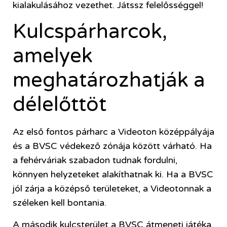
kialakulásához vezethet. Játssz felelősséggel!
Kulcspárharcok,
amelyek
meghatározhatják a
délelőttöt
Az első fontos párharc a Videoton középpályája
és a BVSC védekező zónája között várható. Ha
a fehérváriak szabadon tudnak fordulni,
könnyen helyzeteket alakíthatnak ki. Ha a BVSC
jól zárja a középső területeket, a Videotonnak a
széleken kell bontania.
A második kulcsterület a BVSC átmeneti játéka.