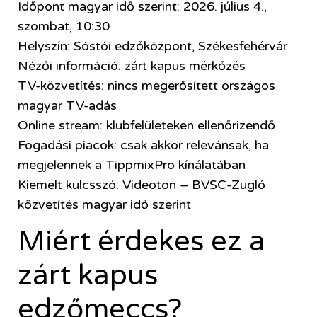
Időpont magyar idő szerint: 2026. július 4.,
szombat, 10:30
Helyszín: Sóstói edzőközpont, Székesfehérvár
Nézői információ: zárt kapus mérkőzés
TV-közvetítés: nincs megerősített országos
magyar TV-adás
Online stream: klubfelületeken ellenőrizendő
Fogadási piacok: csak akkor relevánsak, ha
megjelennek a TippmixPro kínálatában
Kiemelt kulcsszó: Videoton – BVSC-Zugló
közvetítés magyar idő szerint
Miért érdekes ez a
zárt kapus
edzőmeccs?