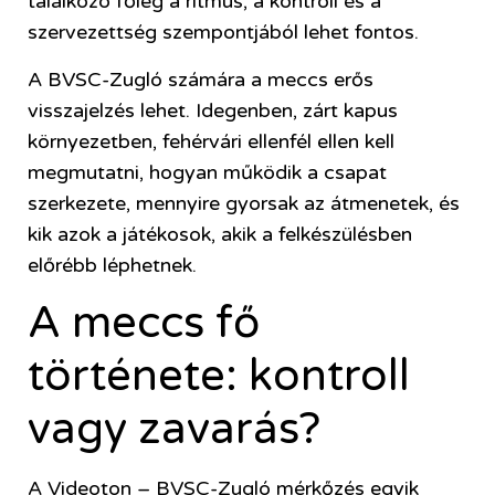
találkozó főleg a ritmus, a kontroll és a
szervezettség szempontjából lehet fontos.
A BVSC-Zugló számára a meccs erős
visszajelzés lehet. Idegenben, zárt kapus
környezetben, fehérvári ellenfél ellen kell
megmutatni, hogyan működik a csapat
szerkezete, mennyire gyorsak az átmenetek, és
kik azok a játékosok, akik a felkészülésben
előrébb léphetnek.
A meccs fő
története: kontroll
vagy zavarás?
A Videoton – BVSC-Zugló mérkőzés egyik