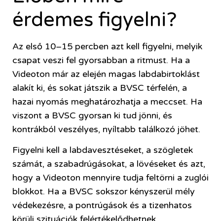
érdemes figyelni?
Az első 10–15 percben azt kell figyelni, melyik
csapat veszi fel gyorsabban a ritmust. Ha a
Videoton már az elején magas labdabirtoklást
alakít ki, és sokat játszik a BVSC térfelén, a
hazai nyomás meghatározhatja a meccset. Ha
viszont a BVSC gyorsan ki tud jönni, és
kontrákból veszélyes, nyíltabb találkozó jöhet.
Figyelni kell a labdavesztéseket, a szögletek
számát, a szabadrúgásokat, a lövéseket és azt,
hogy a Videoton mennyire tudja feltörni a zuglói
blokkot. Ha a BVSC sokszor kényszerül mély
védekezésre, a pontrúgások és a tizenhatos
körüli szituációk felértékelődhetnek.