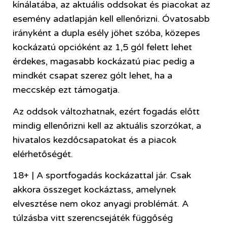
kínálatába, az aktuális oddsokat és piacokat az
esemény adatlapján kell ellenőrizni. Óvatosabb
irányként a dupla esély jöhet szóba, közepes
kockázatú opcióként az 1,5 gól felett lehet
érdekes, magasabb kockázatú piac pedig a
mindkét csapat szerez gólt lehet, ha a
meccskép ezt támogatja.
Az oddsok változhatnak, ezért fogadás előtt
mindig ellenőrizni kell az aktuális szorzókat, a
hivatalos kezdőcsapatokat és a piacok
elérhetőségét.
18+ | A sportfogadás kockázattal jár. Csak
akkora összeget kockáztass, amelynek
elvesztése nem okoz anyagi problémát. A
túlzásba vitt szerencsejáték függőség