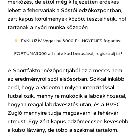
mérkőzés, de ettől még kifejezetten érdekes
lehet: a fehérváriak a Sóstói edzőközpontban,
zárt kapus körülmények között tesztelhetik, hol
tartanak a nyári munka közepén.
EXKLUZÍV Vegas.hu 3000 Ft INGYENES fogadás!
FORTUNA3000 affiliate kód beírásával, regisztrálj itt!
A Sportfaktor nézőpontjából ez a meccs nem
az eredményről szól elsősorban. Sokkal inkább
arról, hogy a Videoton milyen intenzitással
futballozik, mennyire működik a labdakihozatal,
hogyan reagál labdavesztés után, és a BVSC-
Zugló mennyire tudja megzavarni a fehérvári
ritmust. Egy zárt kapus edzőmeccsen kevesebb
a külső látvány, de több a szakmai tartalom.