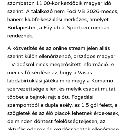
szombaton 11:00-kor kezdődik magyar idő
szerint. A találkozó nem Foci VB 2026-meccs,
hanem klubfelkészülési mérkőzés, amelyet
Budapesten, a Fáy utcai Sportcentrumban
rendeznek.
A közvetítés és az online stream jelen állás
szerint külön ellenőrizendő, országos magyar
TV-adásról nincs megerősített információ. A
meccs fő kérdése az, hogy a Vasas
labdabirtoklási játéka mire megy a Komárno
szervezettsége ellen, és melyik csapat mutat
többet a bajnoki rajt előtt. Fogadási
szempontból a dupla esély, az 1,5 gól felett, a
szögletek és az élő piacok lehetnek érdekesek,
de minden döntést felelősségteljesen, az
aktuális oddsok és kezdőcsapatok ellenőrzése