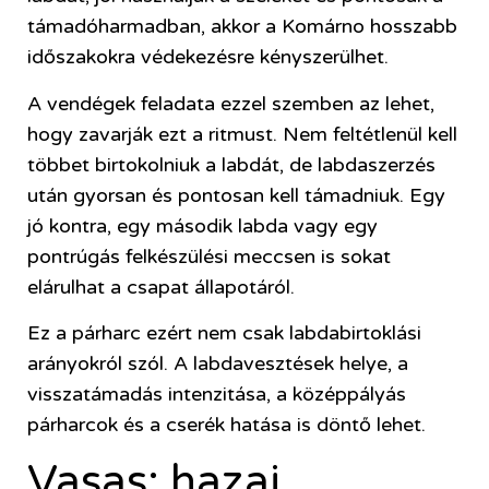
támadóharmadban, akkor a Komárno hosszabb
időszakokra védekezésre kényszerülhet.
A vendégek feladata ezzel szemben az lehet,
hogy zavarják ezt a ritmust. Nem feltétlenül kell
többet birtokolniuk a labdát, de labdaszerzés
után gyorsan és pontosan kell támadniuk. Egy
jó kontra, egy második labda vagy egy
pontrúgás felkészülési meccsen is sokat
elárulhat a csapat állapotáról.
Ez a párharc ezért nem csak labdabirtoklási
arányokról szól. A labdavesztések helye, a
visszatámadás intenzitása, a középpályás
párharcok és a cserék hatása is döntő lehet.
Vasas: hazai