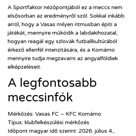
A Sportfaktor nézőpontjából ez a meccs nem
elsősorban az eredményről szól. Sokkal inkább
arról, hogy a Vasas milyen ritmusban építi a
játékát, mennyire működik a labdakihozatal,
hogyan reagál egy szlovák futballkultúrából
érkező ellenfél intenzitására, és a Komárno
mennyire tudja megzavarni az angyalföldiek
elképzeléseit.
A legfontosabb
meccsinfók
Mérkőzés: Vasas FC – KFC Komárno
Típus: klubfelkészülési mérkőzés
Időpont magyar idő szerint: 2026. július 4.,