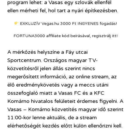
program lehet: a Vasas egy szlovák ellenfél
ellen mérheti fel, hol tart a nyári építkezésben.
EXKLUZÍV Vegas.hu 3000 Ft INGYENES fogadás!
FORTUNA3000 affiliate kód beírásával, regisztrálj itt!
A mérkőzés helyszíne a Fáy utcai
Sportcentrum. Országos magyar TV-
közvetítésről jelen állás szerint nincs
megerősített információ, az online stream, az
élő eredménykövetés vagy a meccs utáni
összefoglaló miatt a Vasas FC és a KFC
Komárno hivatalos felületeit érdemes figyelni. A
Vasas – Komárno közvetítés magyar idő szerint
11:00-kor lenne aktuális, de a stream
elérhetőségét kezdés előtt külön ellenőrizni kell.