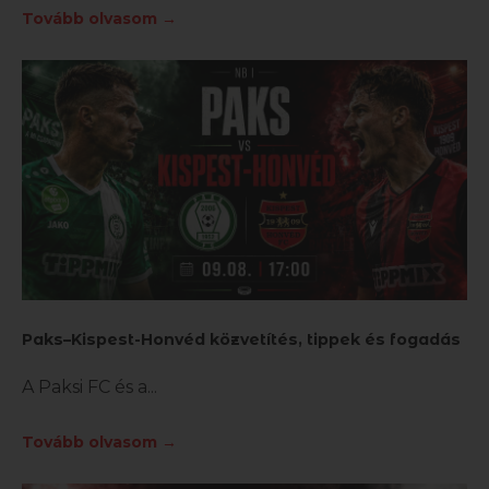
Tovább olvasom →
Paks–Kispest-Honvéd közvetítés, tippek és fogadás
A Paksi FC és a
Tovább olvasom →