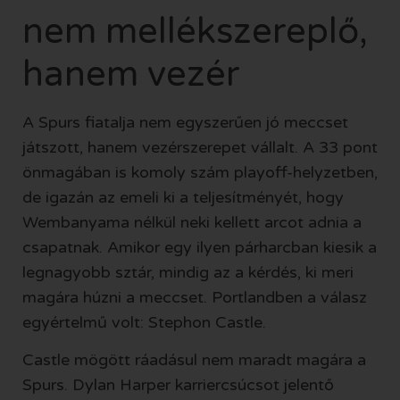
nem mellékszereplő,
hanem vezér
A Spurs fiatalja nem egyszerűen jó meccset
játszott, hanem vezérszerepet vállalt. A 33 pont
önmagában is komoly szám playoff-helyzetben,
de igazán az emeli ki a teljesítményét, hogy
Wembanyama nélkül neki kellett arcot adnia a
csapatnak. Amikor egy ilyen párharcban kiesik a
legnagyobb sztár, mindig az a kérdés, ki meri
magára húzni a meccset. Portlandben a válasz
egyértelmű volt: Stephon Castle.
Castle mögött ráadásul nem maradt magára a
Spurs. Dylan Harper karriercsúcsot jelentő