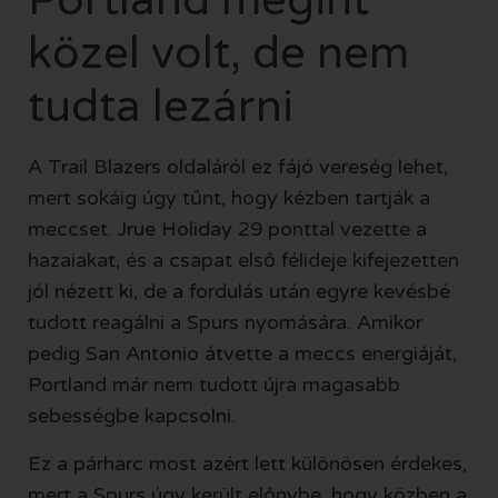
Portland megint
közel volt, de nem
tudta lezárni
A Trail Blazers oldaláról ez fájó vereség lehet,
mert sokáig úgy tűnt, hogy kézben tartják a
meccset. Jrue Holiday 29 ponttal vezette a
hazaiakat, és a csapat első félideje kifejezetten
jól nézett ki, de a fordulás után egyre kevésbé
tudott reagálni a Spurs nyomására. Amikor
pedig San Antonio átvette a meccs energiáját,
Portland már nem tudott újra magasabb
sebességbe kapcsolni.
Ez a párharc most azért lett különösen érdekes,
mert a Spurs úgy került előnybe, hogy közben a