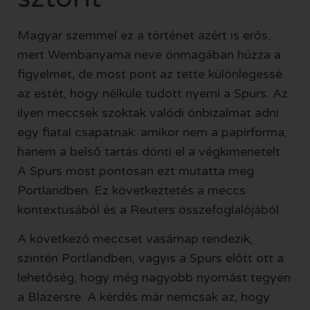
Magyar szemmel ez a történet azért is erős,
mert Wembanyama neve önmagában húzza a
figyelmet, de most pont az tette különlegessé
az estét, hogy nélküle tudott nyerni a Spurs. Az
ilyen meccsek szoktak valódi önbizalmat adni
egy fiatal csapatnak: amikor nem a papírforma,
hanem a belső tartás dönti el a végkimenetelt.
A Spurs most pontosan ezt mutatta meg
Portlandben. Ez következtetés a meccs
kontextusából és a Reuters összefoglalójából.
A következő meccset vasárnap rendezik,
szintén Portlandben, vagyis a Spurs előtt ott a
lehetőség, hogy még nagyobb nyomást tegyen
a Blazersre. A kérdés már nemcsak az, hogy