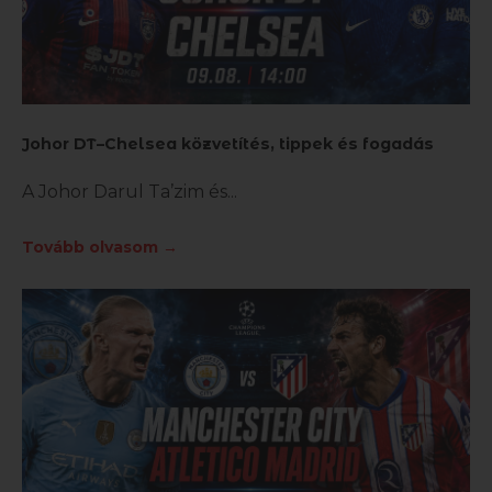
Johor DT–Chelsea közvetítés, tippek és fogadás
A Johor Darul Ta’zim és
Tovább olvasom →