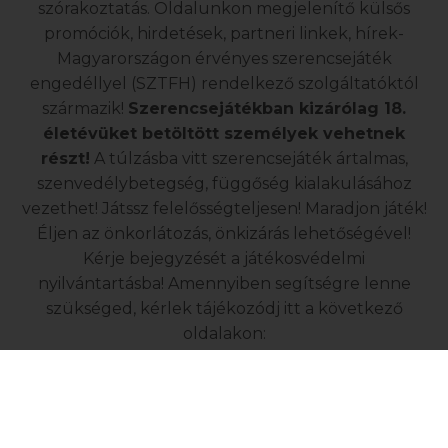
szórakoztatás. Oldalunkon megjelenítő külsős
promóciók, hirdetések, partneri linkek, hírek-
Magyarországon érvényes szerencsejáték
engedéllyel (SZTFH) rendelkező szolgáltatóktól
származik!
Szerencsejátékban kizárólag 18.
életévüket betöltött személyek vehetnek
részt!
A túlzásba vitt szerencsejáték ártalmas,
szenvedélybetegség, függőség kialakulásához
vezethet! Játssz felelősségteljesen! Maradjon játék!
Éljen az önkorlátozás, önkizárás lehetőségével!
Kérje bejegyzését a játékosvédelmi
nyilvántartásba! Amennyiben segítségre lenne
szükséged, kérlek tájékozódj itt a következő
oldalakon:
Játékszenvedélyről
Felelős játékszervezésről