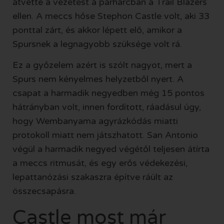
átvette a vezetést a párharcban a Trail Blazers
ellen. A meccs hőse Stephon Castle volt, aki 33
ponttal zárt, és akkor lépett elő, amikor a
Spursnek a legnagyobb szüksége volt rá.
Ez a győzelem azért is szólt nagyot, mert a
Spurs nem kényelmes helyzetből nyert. A
csapat a harmadik negyedben még 15 pontos
hátrányban volt, innen fordított, ráadásul úgy,
hogy Wembanyama agyrázkódás miatti
protokoll miatt nem játszhatott. San Antonio
végül a harmadik negyed végétől teljesen átírta
a meccs ritmusát, és egy erős védekezési,
lepattanózási szakaszra építve ráült az
összecsapásra.
Castle most már