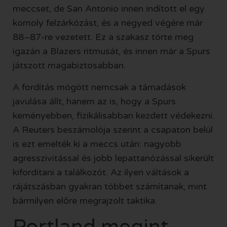
meccset, de San Antonio innen indított el egy
komoly felzárkózást, és a negyed végére már
88–87-re vezetett. Ez a szakasz törte meg
igazán a Blazers ritmusát, és innen már a Spurs
játszott magabiztosabban.
A fordítás mögött nemcsak a támadások
javulása állt, hanem az is, hogy a Spurs
keményebben, fizikálisabban kezdett védekezni.
A Reuters beszámolója szerint a csapaton belül
is ezt emelték ki a meccs után: nagyobb
agresszivitással és jobb lepattanózással sikerült
kifordítani a találkozót. Az ilyen váltások a
rájátszásban gyakran többet számítanak, mint
bármilyen előre megrajzolt taktika.