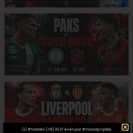
(x) #hirdetés (+18) ÁSZF érvényes! #maradjonjáték