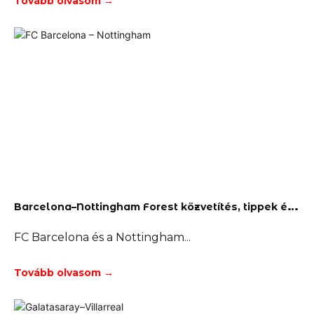
Tovább olvasom →
B
arcelona–Nottingham Forest közvetítés, tippek és fogadás
FC Barcelona és a Nottingham
Tovább olvasom →