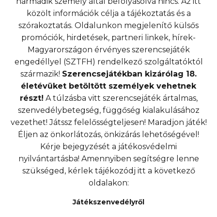
harmadik személy által befolyásolva nincs. Az itt
közölt információk célja a tájékoztatás és a
szórakoztatás. Oldalunkon megjelenítő külsős
promóciók, hirdetések, partneri linkek, hírek-
Magyarországon érvényes szerencsejáték
engedéllyel (SZTFH) rendelkező szolgáltatóktól
származik!
Szerencsejátékban kizárólag 18.
életévüket betöltött személyek vehetnek
részt!
A túlzásba vitt szerencsejáték ártalmas,
szenvedélybetegség, függőség kialakulásához
vezethet! Játssz felelősségteljesen! Maradjon játék!
Éljen az önkorlátozás, önkizárás lehetőségével!
Kérje bejegyzését a játékosvédelmi
nyilvántartásba! Amennyiben segítségre lenne
szükséged, kérlek tájékozódj itt a következő
oldalakon:
Játékszenvedélyről