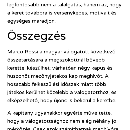
legfontosabb nem a találgatás, hanem az, hogy
a keret továbbra is versenyképes, motivált és
egységes maradjon.
Összegzés
Marco Rossi a magyar válogatott következő
összetartására a megszokottnál bővebb
kerettel készülhet: várhatóan négy kapus és
huszonöt mezőnyjátékos kap meghívót. A
hosszabb felkészülési időszak miatt több
játékos kerülhet közelebb a válogatotthoz, és
elképzelhető, hogy újonc is bekerül a keretbe.
A kapitány ugyanakkor egyértelművé tette,
hogy a válogatottsághoz nem elég néhány jó
mérkőzés. Csak azok számíthatnak meghívóra,