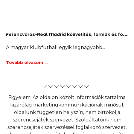
F
erencváros–Real Madrid közvetítés, formák és fogadási tippek
A magyar klubfutball egyik legnagyobb
Tovább olvasom →
Figyelem! Az oldalon közölt információk tartalma
kizárólag marketingkommunikációnak minősül,
oldalunk független helyszín, nem birtokolja
szerencsejáték szervezet. Szolgáltatónk nem
szerencsejáték szervezéssel foglalkozó szervezet,