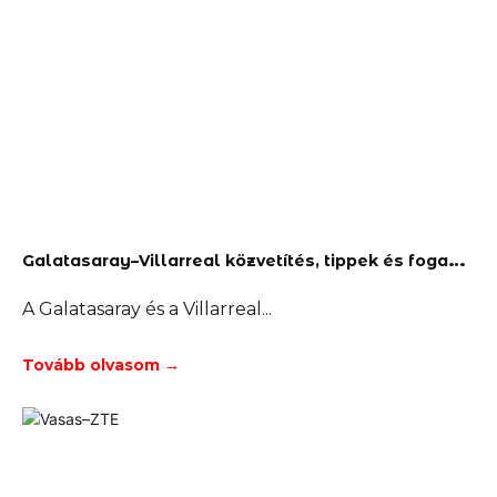
G
alatasaray–Villarreal közvetítés, tippek és fogadás
A Galatasaray és a Villarreal
Tovább olvasom →