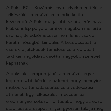
A Paksi FC – Kozármisleny esélyek megítélése
felkészülési mérkőzésen mindig külön
kezelendő. A Paks magasabb szintű, erős hazai
klubként lép pályára, ami önmagában mellette
szólhat, de edzőmeccsen nem lehet csak a
keretminőségből kiindulni. A kezdőcsapat, a
cserék, a játékosok terhelése és a kipróbált
taktikai megoldások sokkal nagyobb szerepet
kaphatnak.
A paksiak szempontjából a mérkőzés egyik
legfontosabb kérdése az lehet, hogy mennyire
működik a támadásépítés és a védekezési
átmenet. Egy felkészülési meccsen az
eredménynél sokszor fontosabb, hogy az edzői
stáb lássa: a csapat milyen gyorsan találja meg