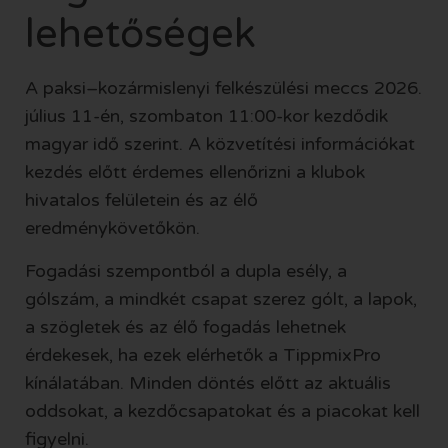
lehetőségek
A paksi–kozármislenyi felkészülési meccs 2026.
július 11-én, szombaton 11:00-kor kezdődik
magyar idő szerint. A közvetítési információkat
kezdés előtt érdemes ellenőrizni a klubok
hivatalos felületein és az élő
eredménykövetőkön.
Fogadási szempontból a dupla esély, a
gólszám, a mindkét csapat szerez gólt, a lapok,
a szögletek és az élő fogadás lehetnek
érdekesek, ha ezek elérhetők a TippmixPro
kínálatában. Minden döntés előtt az aktuális
oddsokat, a kezdőcsapatokat és a piacokat kell
figyelni.