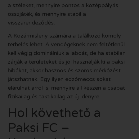
a széleket, mennyire pontos a középpályás
összjáték, és mennyire stabil a
visszarendeződés.
A Kozármisleny számára a találkozó komoly
terhelés lehet. A vendégeknek nem feltétlenül
kell végig dominálniuk a labdát, de ha stabilan
zárják a területeket és jól használják ki a paksi
hibákat, akkor hasznos és szoros mérkőzést
játszhatnak. Egy ilyen edzőmeccs sokat
elárulhat arról is, mennyire áll készen a csapat
fizikailag és taktikailag az új idényre.
Hol követhető a
Paksi FC –