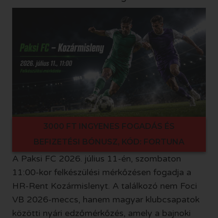
3000 FT INGYENES FOGADÁS ÉS
BEFIZETÉSI BÓNUSZ, KÓD: FORTUNA
A Paksi FC 2026. július 11-én, szombaton
11:00-kor felkészülési mérkőzésen fogadja a
HR-Rent Kozármislenyt. A találkozó nem Foci
VB 2026-meccs, hanem magyar klubcsapatok
közötti nyári edzőmérkőzés, amely a bajnoki