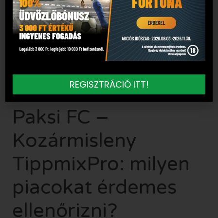
tétmérkőzésen.
A Paksi FC vs Kozármisleny statisztikák inkább
háttérinformációként lehetnek hasznosak. A
Paksi FC Kozármisleny egymás ellen most arról
szólhat, hogy melyik csapat tudja jobban
végrehajtani a saját felkészülési tervét, és ki
REGISZTRÁCIÓ ITT!
alkalmazkodik gyorsabban a meccs ritmusához.
Paksi FC –
Kozármisleny
TippmixPro: milyen
piacokat érdemes
ellenőrizni?