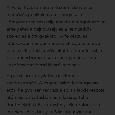
A Paksi FC számára a Kozármisleny elleni
mérkőzés jó alkalom arra, hogy saját
környezetben tesztelje azokat a megoldásokat,
amelyeket a bajnoki rajt és a nemzetközi
szereplés előtt gyakorol. A felkészülési
időszakban minden meccsnek saját szerepe
van: az első találkozók inkább a terhelésről, a
későbbi edzőmeccsek már egyre inkább a
kezdőcsapat formálásáról szólnak.
A paksi játék egyik fontos eleme a
szervezettség. A csapat akkor lehet igazán
erős, ha gyorsan rendezi a sorait labdavesztés
után, és támadásban nem lassítja túl a
döntéseket. A Kozármisleny ellen különösen
érdekes lehet, hogy a Paks mennyire tud