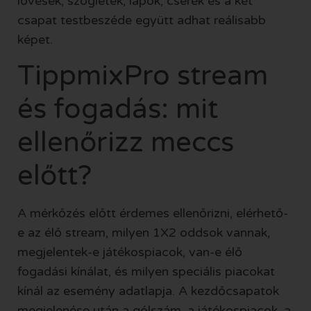
lövések, szögletek, lapok, cserék és a két
csapat testbeszéde együtt adhat reálisabb
képet.
TippmixPro stream
és fogadás: mit
ellenőrizz meccs
előtt?
A mérkőzés előtt érdemes ellenőrizni, elérhető-
e az élő stream, milyen 1X2 oddsok vannak,
megjelentek-e játékospiacok, van-e élő
fogadási kínálat, és milyen speciális piacokat
kínál az esemény adatlapja. A kezdőcsapatok
megjelenése után a gólszám, a játékospiacok, a