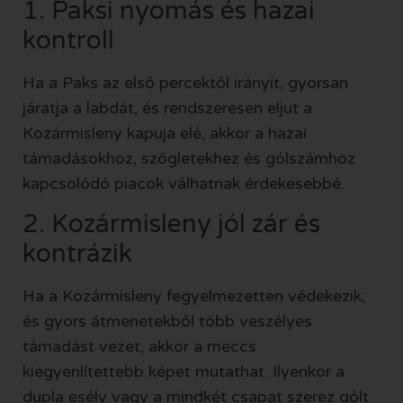
1. Paksi nyomás és hazai
kontroll
Ha a Paks az első percektől irányít, gyorsan
járatja a labdát, és rendszeresen eljut a
Kozármisleny kapuja elé, akkor a hazai
támadásokhoz, szögletekhez és gólszámhoz
kapcsolódó piacok válhatnak érdekesebbé.
2. Kozármisleny jól zár és
kontrázik
Ha a Kozármisleny fegyelmezetten védekezik,
és gyors átmenetekből több veszélyes
támadást vezet, akkor a meccs
kiegyenlítettebb képet mutathat. Ilyenkor a
dupla esély vagy a mindkét csapat szerez gólt