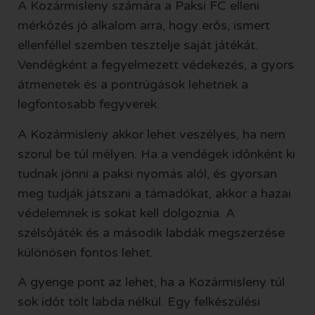
A Kozármisleny számára a Paksi FC elleni
mérkőzés jó alkalom arra, hogy erős, ismert
ellenféllel szemben tesztelje saját játékát.
Vendégként a fegyelmezett védekezés, a gyors
átmenetek és a pontrúgások lehetnek a
legfontosabb fegyverek.
A Kozármisleny akkor lehet veszélyes, ha nem
szorul be túl mélyen. Ha a vendégek időnként ki
tudnak jönni a paksi nyomás alól, és gyorsan
meg tudják játszani a támadókat, akkor a hazai
védelemnek is sokat kell dolgoznia. A
szélsőjáték és a második labdák megszerzése
különösen fontos lehet.
A gyenge pont az lehet, ha a Kozármisleny túl
sok időt tölt labda nélkül. Egy felkészülési