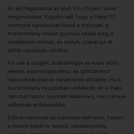
Az élő fogadásnál az első 10–15 perc sokat
megmutathat. Figyelni kell, hogy a Paksi FC
mennyire agresszíven kezdi a meccset, a
Kozármisleny milyen gyorsan találja meg a
védekezési ritmust, és melyik csapat jut el
előbb veszélyes zónába.
Ha sok a szöglet, szabadrúgás és kapu előtti
jelenet, a pontrúgásokhoz és gólszámhoz
kapcsolódó piacok kerülhetnek előtérbe. Ha a
Kozármisleny nyugodtan védekezik, és a Paks
nem tud tartós nyomást kialakítani, más irányok
válhatnak érdekesebbé.
Élőben nemcsak az oddsokat kell nézni, hanem
a meccs képét is: tempó, labdabirtoklás,