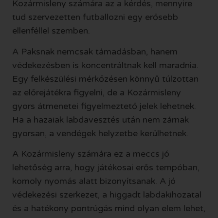
Kozármisleny számára az a kérdés, mennyire
tud szervezetten futballozni egy erősebb
ellenféllel szemben.
A Paksnak nemcsak támadásban, hanem
védekezésben is koncentráltnak kell maradnia.
Egy felkészülési mérkőzésen könnyű túlzottan
az előrejátékra figyelni, de a Kozármisleny
gyors átmenetei figyelmeztető jelek lehetnek.
Ha a hazaiak labdavesztés után nem zárnak
gyorsan, a vendégek helyzetbe kerülhetnek.
A Kozármisleny számára ez a meccs jó
lehetőség arra, hogy játékosai erős tempóban,
komoly nyomás alatt bizonyítsanak. A jó
védekezési szerkezet, a higgadt labdakihozatal
és a hatékony pontrúgás mind olyan elem lehet,