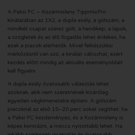
A Paksi FC – Kozármisleny TippmixPro
kínálatában az 1X2, a dupla esély, a gólszám, a
mindkét csapat szerez gólt, a hendikep, a lapok,
a szögletek és az élő fogadás lehet érdekes, ha
ezek a piacok elérhetők. Mivel felkészülési
mérkőzésről van szó, a kínálat változhat, ezért
kezdés előtt mindig az aktuális eseményoldalt
kell figyelni.
A dupla esély óvatosabb választás lehet
azoknak, akik nem szeretnének kizárólag
egyetlen végkimenetelre építeni. A gólszám
piacoknál az első 15–20 perc sokat segíthet: ha
a Paksi FC kezdeményez, és a Kozármisleny is
képes kontrázni, a meccs nyitottabb lehet. Ha
inkább szerkezeti gyakorlás és óvatosabb