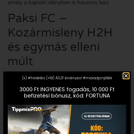
amely a bajnoki idényben is hasznos lesz.
Paksi FC –
Kozármisleny H2H
és egymás elleni
múlt
A Paksi FC – Kozármisleny H2H magyar
(x) #hirdetés (+18) ÁSZF érvényes! #maradjonjáték
futballszinten ismert párosítás lehet, de a
3000 Ft INGYENES fogadás, 10 000 Ft
mostani mérkőzés felkészülési jellege miatt
befizetési bónusz, kód: FORTUNA
nem érdemes kizárólag korábbi eredményekből
kiindulni. Az edzőmeccsek sajátossága, hogy az
összeállítások, a cserék és a játékpercek
teljesen más logikát követnek, mint