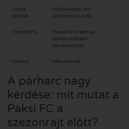
Online
Klubfelületek, élő
követés
eredménykövetők
TippmixPro
Piacok és stream az
eseményoldalon
ellenőrizendők
Oddsok
Változhatnak
A párharc nagy
kérdése: mit mutat a
Paksi FC a
szezonrajt előtt?