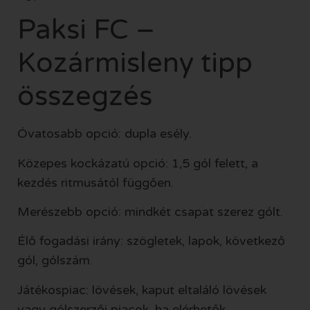
Paksi FC –
Kozármisleny tipp
összegzés
Óvatosabb opció: dupla esély.
Közepes kockázatú opció: 1,5 gól felett, a
kezdés ritmusától függően.
Merészebb opció: mindkét csapat szerez gólt.
Élő fogadási irány: szögletek, lapok, következő
gól, gólszám.
Játékospiac: lövések, kaput eltaláló lövések
vagy gólszerzői piacok, ha elérhetők.