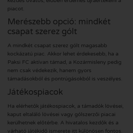
kezdés óvatos, élőben érdemes újraértékelni a
piacot.
Merészebb opció: mindkét
csapat szerez gólt
A mindkét csapat szerez gólt magasabb
kockázatú piac. Akkor lehet érdekesebb, ha a
Paksi FC aktívan támad, a Kozármisleny pedig
nem csak védekezik, hanem gyors
támadásokból és pontrúgásokból is veszélyes.
Játékospiacok
Ha elérhetők játékospiacok, a támadók lövései,
kaput eltaláló lövései vagy gólszerzői piacai
kerülhetnek előtérbe. A hivatalos kezdők és a
várható játékidő ismerete itt különösen fontos.