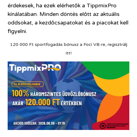
érdekesek, ha ezek elérhetők a TippmixPro
kínálatában. Minden döntés előtt az aktuális
oddsokat, a kezdőcsapatokat és a piacokat kell
figyelni.
120 000 Ft sportfogadás bónusz a Foci VB-re, regisztrálj
itt!