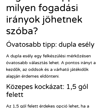
milyen fogadási
irányok jöhetnek
szóba?
Óvatosabb tipp: dupla esély
A dupla esély egy felkészülési mérkőzésen
óvatosabb választás lehet. A pontos irányt a
kezdők, az oddsok és a várható játékidők
alapján érdemes eldönteni.
Közepes kockázat: 1,5 gól
felett
Az 1,5 gól felett érdekes opció lehet, ha a