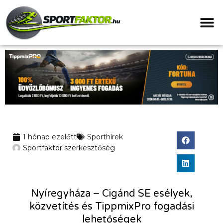
1 hónap ezelőtt
Sporthírek
Sportfaktor szerkesztőség
Nyíregyháza – Cigánd SE esélyek,
közvetítés és TippmixPro fogadási
lehetőségek