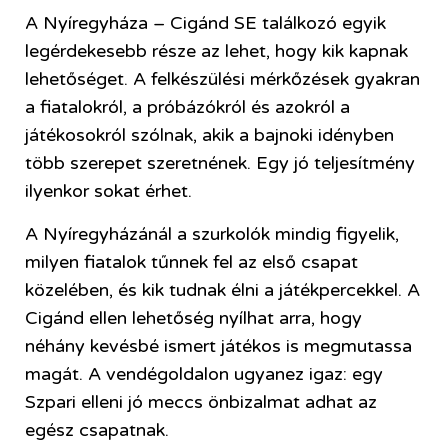
A Nyíregyháza – Cigánd SE találkozó egyik
legérdekesebb része az lehet, hogy kik kapnak
lehetőséget. A felkészülési mérkőzések gyakran
a fiatalokról, a próbázókról és azokról a
játékosokról szólnak, akik a bajnoki idényben
több szerepet szeretnének. Egy jó teljesítmény
ilyenkor sokat érhet.
A Nyíregyházánál a szurkolók mindig figyelik,
milyen fiatalok tűnnek fel az első csapat
közelében, és kik tudnak élni a játékpercekkel. A
Cigánd ellen lehetőség nyílhat arra, hogy
néhány kevésbé ismert játékos is megmutassa
magát. A vendégoldalon ugyanez igaz: egy
Szpari elleni jó meccs önbizalmat adhat az
egész csapatnak.