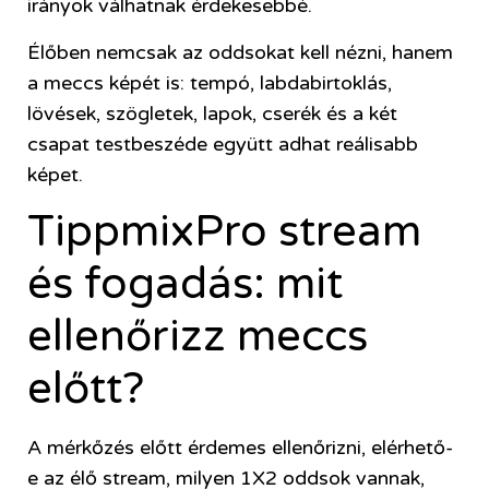
irányok válhatnak érdekesebbé.
Élőben nemcsak az oddsokat kell nézni, hanem
a meccs képét is: tempó, labdabirtoklás,
lövések, szögletek, lapok, cserék és a két
csapat testbeszéde együtt adhat reálisabb
képet.
TippmixPro stream
és fogadás: mit
ellenőrizz meccs
előtt?
A mérkőzés előtt érdemes ellenőrizni, elérhető-
e az élő stream, milyen 1X2 oddsok vannak,