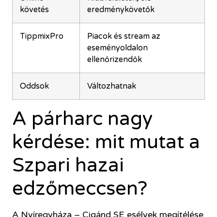
követés
eredménykövetők
TippmixPro
Piacok és stream az
eseményoldalon
ellenőrizendők
Oddsok
Változhatnak
A párharc nagy
kérdése: mit mutat a
Szpari hazai
edzőmeccsen?
A Nyíregyháza – Cigánd SE esélyek megítélése