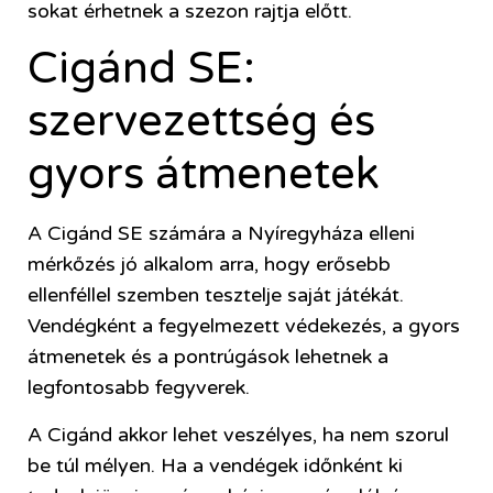
sokat érhetnek a szezon rajtja előtt.
Cigánd SE:
szervezettség és
gyors átmenetek
A Cigánd SE számára a Nyíregyháza elleni
mérkőzés jó alkalom arra, hogy erősebb
ellenféllel szemben tesztelje saját játékát.
Vendégként a fegyelmezett védekezés, a gyors
átmenetek és a pontrúgások lehetnek a
legfontosabb fegyverek.
A Cigánd akkor lehet veszélyes, ha nem szorul
be túl mélyen. Ha a vendégek időnként ki