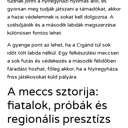
tudnak jönni a nyíregyházi nyomás alól, és
gyorsan meg tudják játszani a támadókat, akkor
a hazai védelemnek is sokat kell dolgoznia. A
szélsőjáték és a második labdák megszerzése
különösen fontos lehet.
A gyenge pont az lehet, ha a Cigánd túl sok
időt tölt labda nélkül. Egy felkészülési meccsen
a sok futás és védekezés a második félidőben
fáradást hozhat, főleg akkor, ha a Nyíregyháza
friss játékosokat küld pályára.
A meccs sztorija:
fiatalok, próbák és
regionális presztízs