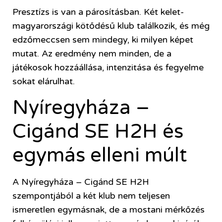
Presztízs is van a párosításban. Két kelet-
magyarországi kötődésű klub találkozik, és még
edzőmeccsen sem mindegy, ki milyen képet
mutat. Az eredmény nem minden, de a
játékosok hozzáállása, intenzitása és fegyelme
sokat elárulhat.
Nyíregyháza –
Cigánd SE H2H és
egymás elleni múlt
A Nyíregyháza – Cigánd SE H2H
szempontjából a két klub nem teljesen
ismeretlen egymásnak, de a mostani mérkőzés