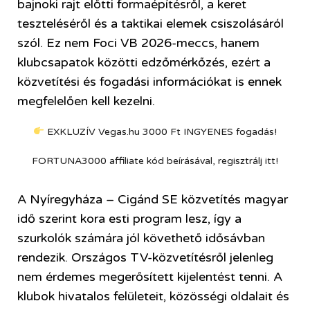
bajnoki rajt előtti formaépítésről, a keret
teszteléséről és a taktikai elemek csiszolásáról
szól. Ez nem Foci VB 2026-meccs, hanem
klubcsapatok közötti edzőmérkőzés, ezért a
közvetítési és fogadási információkat is ennek
megfelelően kell kezelni.
EXKLUZÍV Vegas.hu 3000 Ft INGYENES fogadás!
FORTUNA3000 affiliate kód beírásával, regisztrálj itt!
A Nyíregyháza – Cigánd SE közvetítés magyar
idő szerint kora esti program lesz, így a
szurkolók számára jól követhető idősávban
rendezik. Országos TV-közvetítésről jelenleg
nem érdemes megerősített kijelentést tenni. A
klubok hivatalos felületeit, közösségi oldalait és