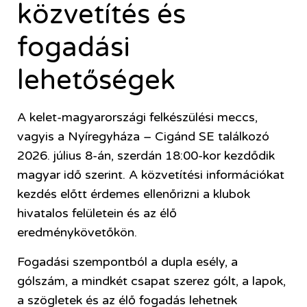
közvetítés és
fogadási
lehetőségek
A kelet-magyarországi felkészülési meccs,
vagyis a Nyíregyháza – Cigánd SE találkozó
2026. július 8-án, szerdán 18:00-kor kezdődik
magyar idő szerint. A közvetítési információkat
kezdés előtt érdemes ellenőrizni a klubok
hivatalos felületein és az élő
eredménykövetőkön.
Fogadási szempontból a dupla esély, a
gólszám, a mindkét csapat szerez gólt, a lapok,
a szögletek és az élő fogadás lehetnek