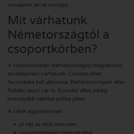
tornaérett arcát mutatja.
Mit várhatunk
Németországtól a
csoportkörben?
A csoportkörben Németországtól magabiztos
továbbjutást várhatunk. Curaçao ellen
favoritként kell játszania, Elefántcsontpart ellen
fizikális teszt vár rá, Ecuador ellen pedig
komolyabb taktikai próba jöhet.
A célok egyértelműek:
jó rajt az első meccsen;
csoportelsőség megszerzése;