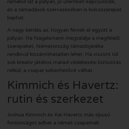
remekül lát a pályán, jó ütemben kapcsolódik,
és a támadások szervezésében is kulcsszerepet
kaphat.
A nagy kérdés az, hogyan férnek el együtt a
pályán. Ha Nagelsmann megtalálja a megfelelő
szerepeket, Németország támadójátéka
rendkívül kiszámíthatatlan lehet. Ha viszont túl
sok kreatív játékos marad védekezési biztosítás
nélkül, a csapat sebezhetővé válhat.
Kimmich és Havertz:
rutin és szerkezet
Joshua Kimmich és Kai Havertz más típusú
fontosságot adhat a német csapatnak.