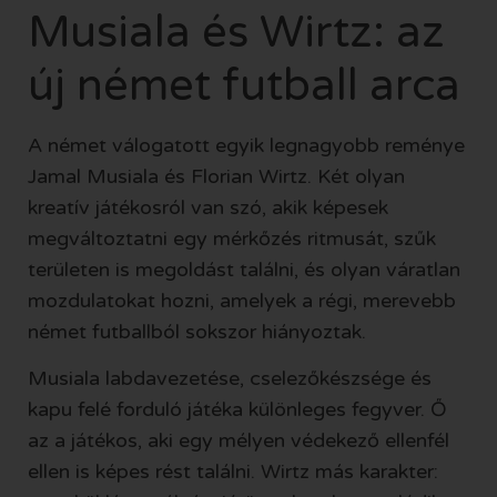
Musiala és Wirtz: az
új német futball arca
A német válogatott egyik legnagyobb reménye
Jamal Musiala és Florian Wirtz. Két olyan
kreatív játékosról van szó, akik képesek
megváltoztatni egy mérkőzés ritmusát, szűk
területen is megoldást találni, és olyan váratlan
mozdulatokat hozni, amelyek a régi, merevebb
német futballból sokszor hiányoztak.
Musiala labdavezetése, cselezőkészsége és
kapu felé forduló játéka különleges fegyver. Ő
az a játékos, aki egy mélyen védekező ellenfél
ellen is képes rést találni. Wirtz más karakter: