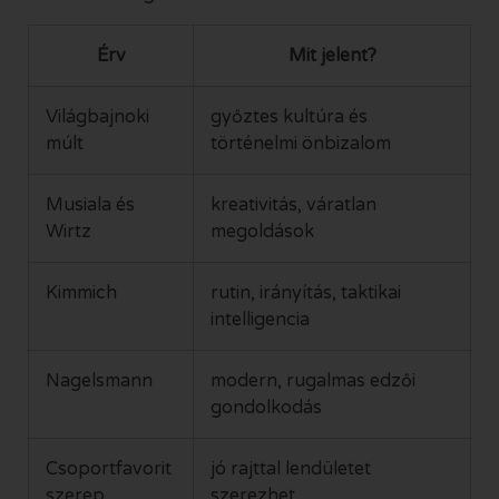
Érv
Mit jelent?
Világbajnoki
győztes kultúra és
múlt
történelmi önbizalom
Musiala és
kreativitás, váratlan
Wirtz
megoldások
Kimmich
rutin, irányítás, taktikai
intelligencia
Nagelsmann
modern, rugalmas edzői
gondolkodás
Csoportfavorit
jó rajttal lendületet
szerep
szerezhet