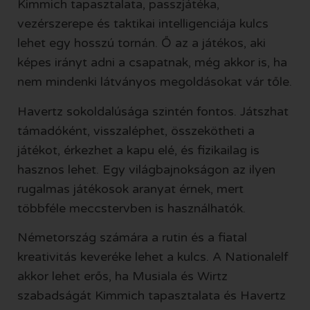
Kimmich tapasztalata, passzjátéka,
vezérszerepe és taktikai intelligenciája kulcs
lehet egy hosszú tornán. Ő az a játékos, aki
képes irányt adni a csapatnak, még akkor is, ha
nem mindenki látványos megoldásokat vár tőle.
Havertz sokoldalúsága szintén fontos. Játszhat
támadóként, visszaléphet, összekötheti a
játékot, érkezhet a kapu elé, és fizikailag is
hasznos lehet. Egy világbajnokságon az ilyen
rugalmas játékosok aranyat érnek, mert
többféle meccstervben is használhatók.
Németország számára a rutin és a fiatal
kreativitás keveréke lehet a kulcs. A Nationalelf
akkor lehet erős, ha Musiala és Wirtz
szabadságát Kimmich tapasztalata és Havertz