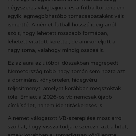
négyszeres világbajnok, és a futballtörténelem
egyik legmegbízhatóbb tornacsapataként vált
ismertté. A német futball hosszú ideig arról
szólt, hogy lehetett rosszabb formában,
lehetett vitatott kerettel, de amikor eljött a
nagy torna, valahogy mindig összeállt.
Ez az aura az utóbbi időszakban megrepedt.
Németország több nagy tornán sem hozta azt
a domináns, könyörtelen, hidegvérű
teljesítményt, amelyet korábban megszoktak
tőle. Emiatt a 2026-os vb nemcsak újabb
címkísérlet, hanem identitáskeresés is.
A
német válogatott VB
-szereplése most arról
szólhat, hogy vissza tudja-e szerezni azt a hitet,
amely korábban automatikusan körüllengte.