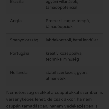
Brazília
egyéni villanások,
támadópotenciál
Anglia
Premier League-tempó,
támadóopciók
Spanyolország
labdakontroll, fiatal lendület
Portugália
kreatív középpálya,
technikai minőség
Hollandia
stabil szerkezet, gyors
átmenetek
Németország ezekkel a csapatokkal szemben is
versenyképes lehet, de csak akkor, ha nem
csupán támadásban, hanem védekezésben is