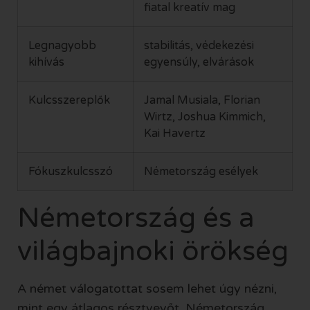
fiatal kreatív mag
Legnagyobb
stabilitás, védekezési
kihívás
egyensúly, elvárások
Kulcsszereplők
Jamal Musiala, Florian
Wirtz, Joshua Kimmich,
Kai Havertz
Fókuszkulcsszó
Németország esélyek
Németország és a
világbajnoki örökség
A német válogatottat sosem lehet úgy nézni,
mint egy átlagos résztvevőt. Németország