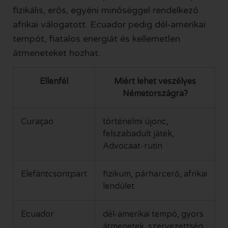
fizikális, erős, egyéni minőséggel rendelkező
afrikai válogatott. Ecuador pedig dél-amerikai
tempót, fiatalos energiát és kellemetlen
átmeneteket hozhat.
Ellenfél
Miért lehet veszélyes
Németországra?
Curaçao
történelmi újonc,
felszabadult játék,
Advocaat-rutin
Elefántcsontpart
fizikum, párharcerő, afrikai
lendület
Ecuador
dél-amerikai tempó, gyors
átmenetek, szervezettség