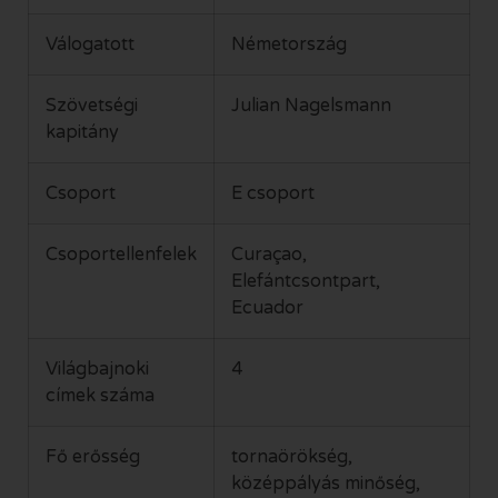
Válogatott
Németország
Szövetségi
Julian Nagelsmann
kapitány
Csoport
E csoport
Csoportellenfelek
Curaçao,
Elefántcsontpart,
Ecuador
Világbajnoki
4
címek száma
Fő erősség
tornaörökség,
középpályás minőség,