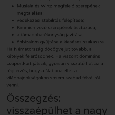
Musiala és Wirtz megfelelő szerepének
megtalálása;
védekezési stabilitás felépítése;
Kimmich vezérszerepének tisztázása;
a támadóhatékonyság javítása;
önbizalom gyűjtése a kieséses szakaszra.
Ha Németország döcögve jut tovább, a
kételyek felerősödnek. Ha viszont domináns
csoportkört játszik, gyorsan visszatérhet az a
régi érzés, hogy a Nationalelfet a
világbajnokságokon sosem szabad félvállról
venni.
Összegzés:
visszaépülhet a nagy