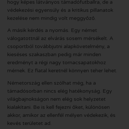
hogy képes látványos támadófutballra, de a
védekezési egyensúly és a kritikus pillanatok
kezelése nem mindig volt meggyőző.
A másik kérdés a nyomás. Egy német
válogatottnál az elvárás sosem mérsékelt. A
csoportból továbbjutni alapkövetelmény, a
kieséses szakaszban pedig már minden
eredményt a régi nagy tornacsapatokhoz
mérnek. Ez fiatal keretnél könnyen teher lehet.
Németország ellen szólhat még, ha a
támadósorban nincs elég hatékonyság. Egy
világbajnokságon nem elég sok helyzetet
kialakítani. Be is kell fejezni őket, különösen
akkor, amikor az ellenfél mélyen védekezik, és
kevés területet ad.