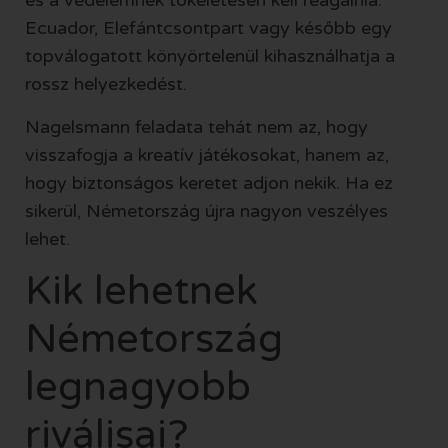
és a védelemnek tökéletesen kell reagálnia.
Ecuador, Elefántcsontpart vagy később egy
topválogatott könyörtelenül kihasználhatja a
rossz helyezkedést.
Nagelsmann feladata tehát nem az, hogy
visszafogja a kreatív játékosokat, hanem az,
hogy biztonságos keretet adjon nekik. Ha ez
sikerül, Németország újra nagyon veszélyes
lehet.
Kik lehetnek
Németország
legnagyobb
riválisai?