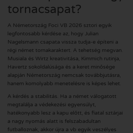
tornacsapat?
A
Németország Foci VB 2026
sztori egyik
legfontosabb kérdése az, hogy Julian
Nagelsmann csapata vissza tudja-e építeni a
régi német tornakaraktert. A tehetség megvan.
Musiala és Wirtz kreativitása, Kimmich rutinja,
Havertz sokoldalúsága és a keret minősége
alapján Németország nemcsak továbbjutásra,
hanem komolyabb menetelésre is képes lehet.
A kérdés a stabilitás. Ha a német válogatott
megtalálja a védekezési egyensúlyt,
hatékonyabb lesz a kapu előtt, és fiatal sztárjai
a nagy nyomás alatt is felszabadultan
futballoznak, akkor újra a vb egyik veszélyes