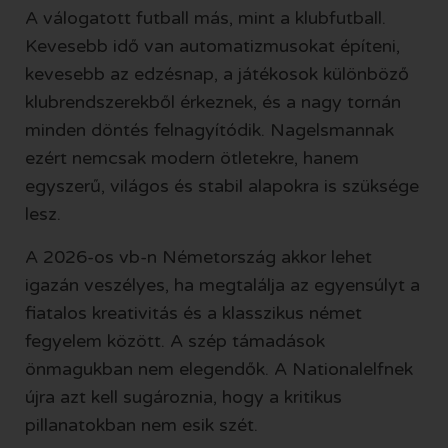
A válogatott futball más, mint a klubfutball.
Kevesebb idő van automatizmusokat építeni,
kevesebb az edzésnap, a játékosok különböző
klubrendszerekből érkeznek, és a nagy tornán
minden döntés felnagyítódik. Nagelsmannak
ezért nemcsak modern ötletekre, hanem
egyszerű, világos és stabil alapokra is szüksége
lesz.
A 2026-os vb-n Németország akkor lehet
igazán veszélyes, ha megtalálja az egyensúlyt a
fiatalos kreativitás és a klasszikus német
fegyelem között. A szép támadások
önmagukban nem elegendők. A Nationalelfnek
újra azt kell sugároznia, hogy a kritikus
pillanatokban nem esik szét.