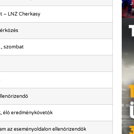
 – LNZ Cherkasy
mérkőzés
1., szombat
a
llenőrizendő
, élő eredménykövetők
eam az eseményoldalon ellenőrizendők