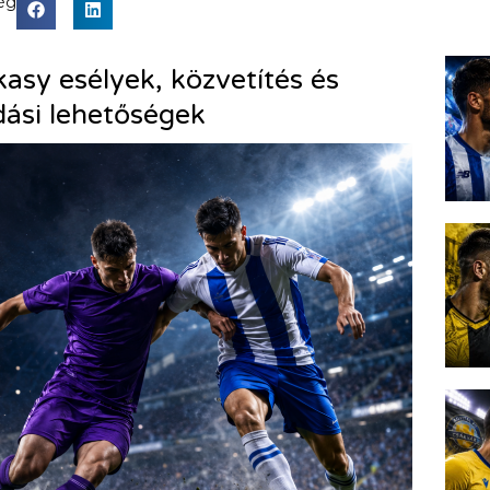
ég
sy esélyek, közvetítés és
ási lehetőségek