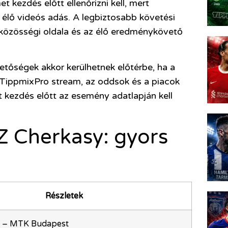
t kezdés előtt ellenőrizni kell, mert
élő videós adás. A legbiztosabb követési
közösségi oldala és az élő eredménykövető
őségek akkor kerülhetnek előtérbe, ha a
 TippmixPro stream, az oddsok és a piacok
 kezdés előtt az esemény adatlapján kell
 Cherkasy: gyors
Részletek
 – MTK Budapest