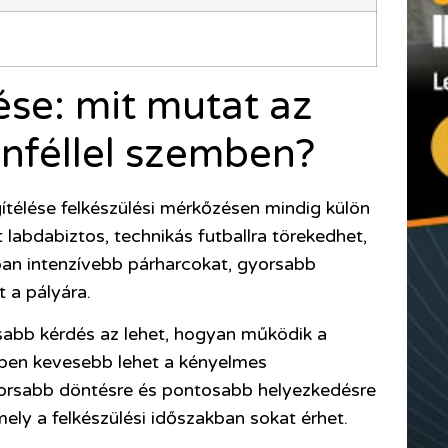
se: mit mutat az
nféllel szemben?
élése felkészülési mérkőzésen mindig külön
labdabiztos, technikás futballra törekedhet,
óan intenzívebb párharcokat, gyorsabb
 a pályára.
sabb kérdés az lehet, hogyan működik a
mben kevesebb lehet a kényelmes
 gyorsabb döntésre és pontosabb helyezkedésre
mely a felkészülési időszakban sokat érhet.