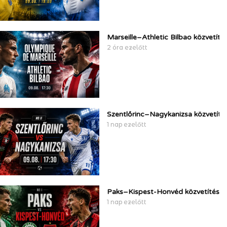
Marseille–Athletic Bilbao közvetíté
2 óra ezelőtt
Szentlőrinc–Nagykanizsa közvetítés
1 nap ezelőtt
Paks–Kispest-Honvéd közvetítés, t
1 nap ezelőtt