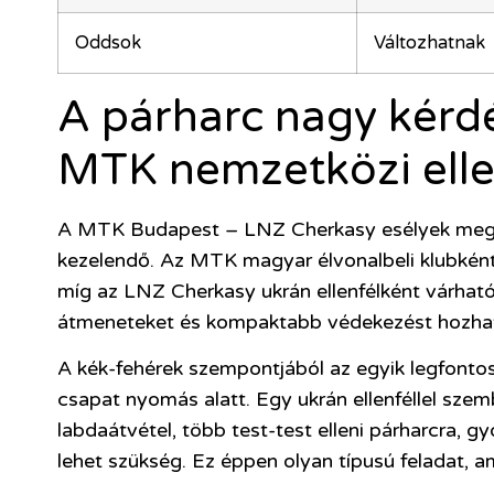
Oddsok
Változhatnak
A párharc nagy kérdé
MTK nemzetközi elle
A MTK Budapest – LNZ Cherkasy esélyek megít
kezelendő. Az MTK magyar élvonalbeli klubként 
míg az LNZ Cherkasy ukrán ellenfélként várhat
átmeneteket és kompaktabb védekezést hozhat
A kék-fehérek szempontjából az egyik legfonto
csapat nyomás alatt. Egy ukrán ellenféllel sze
labdaátvétel, több test-test elleni párharcra,
lehet szükség. Ez éppen olyan típusú feladat, a