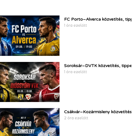
FC Porto–Alverca közvetítés, tipp
1 óra ezelőtt
Soroksár–DVTK közvetítés, tippek
1 óra ezelőtt
Csákvár–Kozármisleny közvetítés, 
2 óra ezelőtt