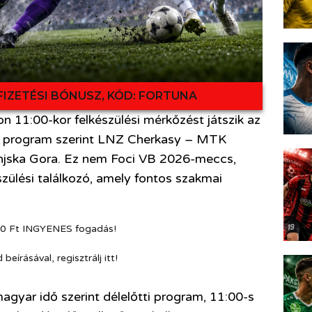
FIZETÉSI BÓNUSZ, KÓD: FORTUNA
 11:00-kor felkészülési mérkőzést játszik az
os program szerint LNZ Cherkasy – MTK
anjska Gora. Ez nem Foci VB 2026-meccs,
ülési találkozó, amely fontos szakmai
0 Ft INGYENES fogadás!
írásával, regisztrálj itt!
yar idő szerint délelőtti program, 11:00-s