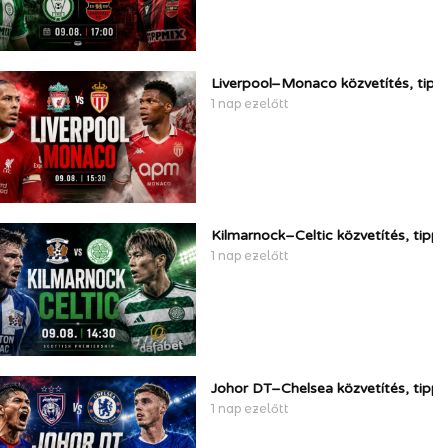
Liverpool–Monaco közvetítés, tipp
1 nap ezelőtt
Kilmarnock–Celtic közvetítés, tipp
1 nap ezelőtt
Johor DT–Chelsea közvetítés, tipp
1 nap ezelőtt