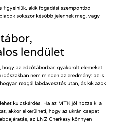
figyelniük, akik fogadási szempontból
 piacok sokszor később jelennek meg, vagy
tábor,
alos lendület
, hogy az edzőtáborban gyakorolt elemeket
ési időszakban nem minden az eredmény: az is
hogyan reagál labdavesztés után, és kik azok
lehet kulcskérdés. Ha az MTK jól hozza ki a
t, akkor elkerülheti, hogy az ukrán csapat
a labdajáratás, az LNZ Cherkasy könnyen