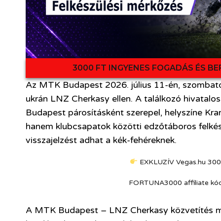
3000 FT INGYENES FOGADÁS ÉS BE
Az MTK Budapest 2026. július 11-én, szombaton
ukrán LNZ Cherkasy ellen. A találkozó hivatal
Budapest párosításként szerepel, helyszíne Kr
hanem klubcsapatok közötti edzőtáboros felkész
visszajelzést adhat a kék-fehéreknek.
EXKLUZÍV Vegas.hu 300
FORTUNA3000 affiliate kód be
A MTK Budapest – LNZ Cherkasy közvetítés mag