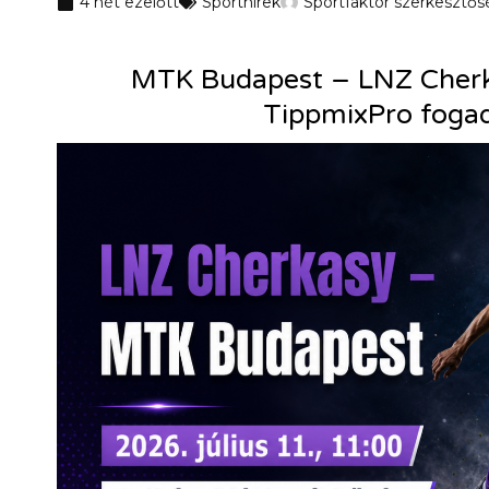
4 hét ezelőtt
Sporthírek
Sportfaktor szerkesztős
MTK Budapest – LNZ Cherka
TippmixPro fogad