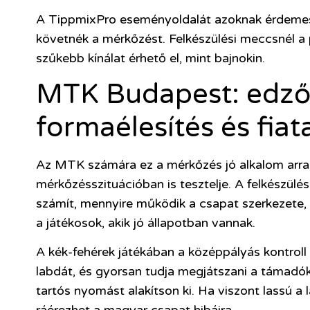
A TippmixPro eseményoldalát azoknak érdemes 
követnék a mérkőzést. Felkészülési meccsnél a
szűkebb kínálat érhető el, mint bajnokin.
MTK Budapest: edző
formaélesítés és fiat
Az MTK számára ez a mérkőzés jó alkalom arra
mérkőzésszituációban is tesztelje. A felkészül
számít, mennyire működik a csapat szerkezete, 
a játékosok, akik jó állapotban vannak.
A kék-fehérek játékában a középpályás kontroll 
labdát, és gyorsan tudja megjátszani a támadóka
tartós nyomást alakítson ki. Ha viszont lassú 