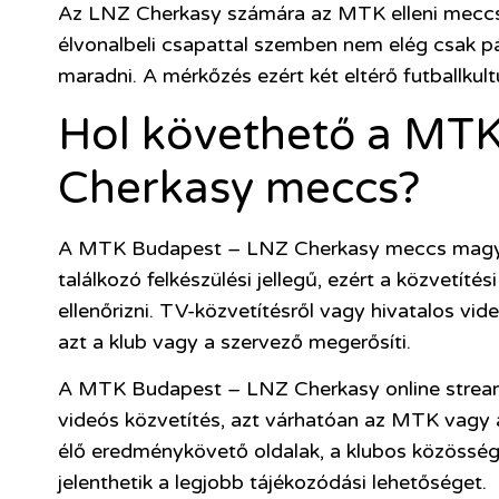
Az LNZ Cherkasy számára az MTK elleni meccs 
élvonalbeli csapattal szemben nem elég csak pár
maradni. A mérkőzés ezért két eltérő futballkult
Hol követhető a MT
Cherkasy meccs?
A MTK Budapest – LNZ Cherkasy meccs magyar 
találkozó felkészülési jellegű, ezért a közvetí
ellenőrizni. TV-közvetítésről vagy hivatalos vi
azt a klub vagy a szervező megerősíti.
A MTK Budapest – LNZ Cherkasy online stream 
videós közvetítés, azt várhatóan az MTK vagy a 
élő eredménykövető oldalak, a klubos közösségi
jelenthetik a legjobb tájékozódási lehetőséget.