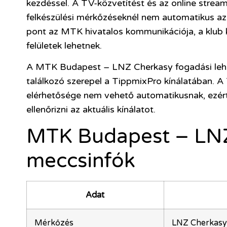
kezdéssel. A TV-közvetítést és az online streame
felkészülési mérkőzéseknél nem automatikus az 
pont az MTK hivatalos kommunikációja, a klub 
felületek lehetnek.
A MTK Budapest – LNZ Cherkasy fogadási lehet
találkozó szerepel a TippmixPro kínálatában. A
elérhetősége nem vehető automatikusnak, ezért
ellenőrizni az aktuális kínálatot.
MTK Budapest – LNZ
meccsinfók
Adat
Mérkőzés
LNZ Cherkasy