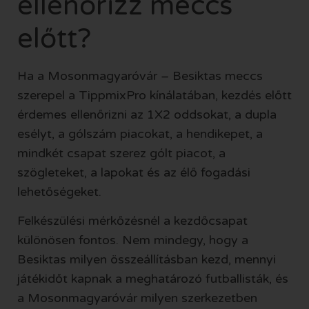
ellenőrizz meccs
előtt?
Ha a Mosonmagyaróvár – Besiktas meccs
szerepel a TippmixPro kínálatában, kezdés előtt
érdemes ellenőrizni az 1X2 oddsokat, a dupla
esélyt, a gólszám piacokat, a hendikepet, a
mindkét csapat szerez gólt piacot, a
szögleteket, a lapokat és az élő fogadási
lehetőségeket.
Felkészülési mérkőzésnél a kezdőcsapat
különösen fontos. Nem mindegy, hogy a
Besiktas milyen összeállításban kezd, mennyi
játékidőt kapnak a meghatározó futballisták, és
a Mosonmagyaróvár milyen szerkezetben