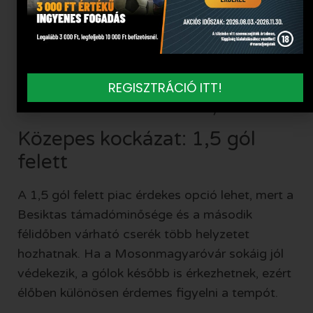
Besiktas felé billenhet a mérleg. Óvatosabb
választásként a Besiktas nem kap ki irány lehet
figyelhető, ha ez elérhető a TippmixPro
kínálatában. Felkészülési mérkőzésen azonban a
REGISZTRÁCIÓ ITT!
sok csere és a változó intenzitás miatt mindig
érdemes óvatosan kezelni az esélyeket.
Közepes kockázat: 1,5 gól
felett
A 1,5 gól felett piac érdekes opció lehet, mert a
Besiktas támadóminősége és a második
félidőben várható cserék több helyzetet
hozhatnak. Ha a Mosonmagyaróvár sokáig jól
védekezik, a gólok később is érkezhetnek, ezért
élőben különösen érdemes figyelni a tempót.