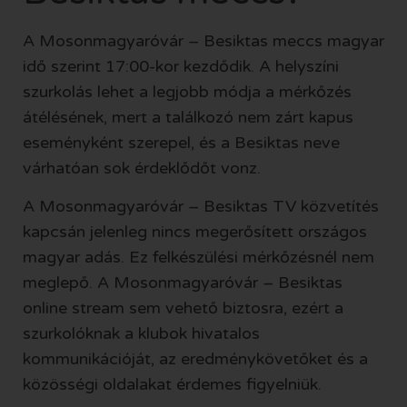
A Mosonmagyaróvár – Besiktas meccs magyar
idő szerint 17:00-kor kezdődik. A helyszíni
szurkolás lehet a legjobb módja a mérkőzés
átélésének, mert a találkozó nem zárt kapus
eseményként szerepel, és a Besiktas neve
várhatóan sok érdeklődőt vonz.
A Mosonmagyaróvár – Besiktas TV közvetítés
kapcsán jelenleg nincs megerősített országos
magyar adás. Ez felkészülési mérkőzésnél nem
meglepő. A Mosonmagyaróvár – Besiktas
online stream sem vehető biztosra, ezért a
szurkolóknak a klubok hivatalos
kommunikációját, az eredménykövetőket és a
közösségi oldalakat érdemes figyelniük.