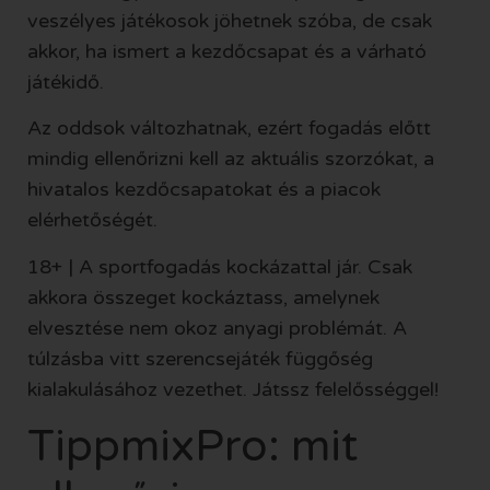
veszélyes játékosok jöhetnek szóba, de csak
akkor, ha ismert a kezdőcsapat és a várható
játékidő.
Az oddsok változhatnak, ezért fogadás előtt
mindig ellenőrizni kell az aktuális szorzókat, a
hivatalos kezdőcsapatokat és a piacok
elérhetőségét.
18+ | A sportfogadás kockázattal jár. Csak
akkora összeget kockáztass, amelynek
elvesztése nem okoz anyagi problémát. A
túlzásba vitt szerencsejáték függőség
kialakulásához vezethet. Játssz felelősséggel!
TippmixPro: mit