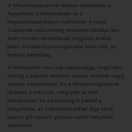
A Mosonmagyaróvár esélyei elsősorban a
fegyelmen, a lelkesedésen és a
helyzetkihasználáson múlhatnak. A hazai
csapatnak valószínűleg kevesebb labdája lesz,
ezért minden támadásnak nagyobb értéke
lehet. Ha sikerül pontrúgásokat kiharcolni, az
komoly lehetőség.
A felkészülési meccsek sajátossága, hogy nem
mindig a papíron erősebb csapat dominál végig
azonos intenzitással. Ha a Mosonmagyaróvár
jól kezdi a meccset, megnyeri az első
párharcokat, és a közönség is beleáll a
hangulatba, az önbizalmat adhat. Egy korai
kapott gól viszont gyorsan nehéz helyzetet
teremthet.