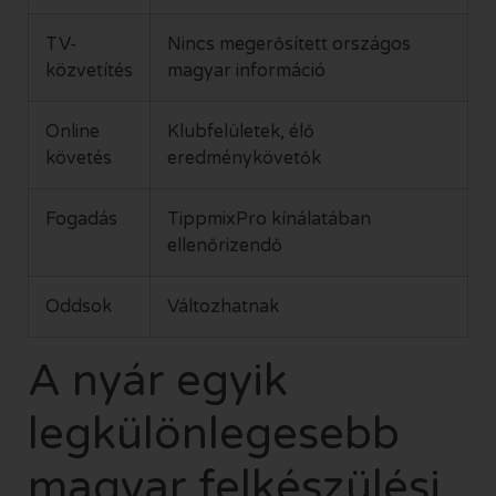
TV-
Nincs megerősített országos
közvetítés
magyar információ
Online
Klubfelületek, élő
követés
eredménykövetők
Fogadás
TippmixPro kínálatában
ellenőrizendő
Oddsok
Változhatnak
A nyár egyik
legkülönlegesebb
magyar felkészülési