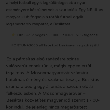
a helyi futball egyik legkülönlegesebb nyári
eseményére készülhetnek a szurkolók. Egy NB III-as
magyar klub fogadja a török futball egyik
legismertebb csapatát, a Besiktast.
EXKLUZÍV Vegas.hu 3000 Ft INGYENES fogadás!
FORTUNA3000 affiliate kód beírásával, regisztrálj itt!
Ez a párosítás első ránézésre szinte
valószerűtlennek tűnik, mégis éppen ettől
izgalmas. A Mosonmagyaróvár számára
hatalmas élmény és szakmai teszt, a Besiktas
számára pedig egy állomás a szezon előtti
felkészülésben. A Mosonmagyaróvár –
Besiktas közvetítés magyar idő szerint 17:00-
kor indul, de jelenleg nincs megerősített