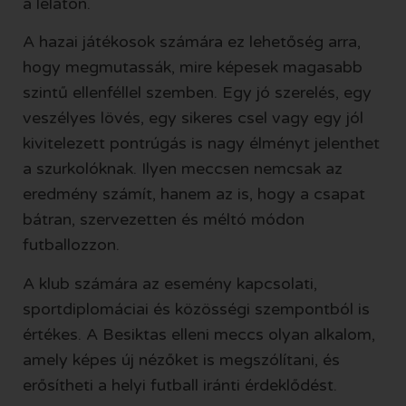
a lelátón.
A hazai játékosok számára ez lehetőség arra,
hogy megmutassák, mire képesek magasabb
szintű ellenféllel szemben. Egy jó szerelés, egy
veszélyes lövés, egy sikeres csel vagy egy jól
kivitelezett pontrúgás is nagy élményt jelenthet
a szurkolóknak. Ilyen meccsen nemcsak az
eredmény számít, hanem az is, hogy a csapat
bátran, szervezetten és méltó módon
futballozzon.
A klub számára az esemény kapcsolati,
sportdiplomáciai és közösségi szempontból is
értékes. A Besiktas elleni meccs olyan alkalom,
amely képes új nézőket is megszólítani, és
erősítheti a helyi futball iránti érdeklődést.