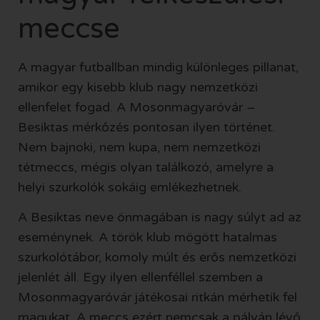
meccse
A magyar futballban mindig különleges pillanat,
amikor egy kisebb klub nagy nemzetközi
ellenfelet fogad. A Mosonmagyaróvár –
Besiktas mérkőzés pontosan ilyen történet.
Nem bajnoki, nem kupa, nem nemzetközi
tétmeccs, mégis olyan találkozó, amelyre a
helyi szurkolók sokáig emlékezhetnek.
A Besiktas neve önmagában is nagy súlyt ad az
eseménynek. A török klub mögött hatalmas
szurkolótábor, komoly múlt és erős nemzetközi
jelenlét áll. Egy ilyen ellenféllel szemben a
Mosonmagyaróvár játékosai ritkán mérhetik fel
magukat. A meccs ezért nemcsak a pályán lévő