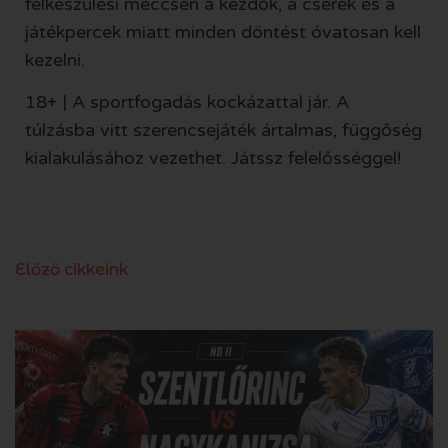
felkészülési meccsen a kezdők, a cserék és a
játékpercek miatt minden döntést óvatosan kell
kezelni.
18+ | A sportfogadás kockázattal jár. A
túlzásba vitt szerencsejáték ártalmas, függőség
kialakulásához vezethet. Játssz felelősséggel!
Előző cikkeink