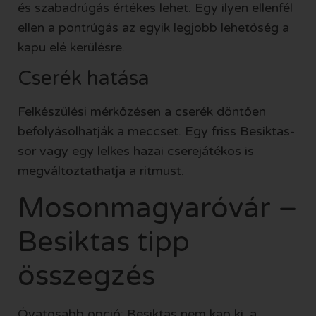
és szabadrúgás értékes lehet. Egy ilyen ellenfél
ellen a pontrúgás az egyik legjobb lehetőség a
kapu elé kerülésre.
Cserék hatása
Felkészülési mérkőzésen a cserék döntően
befolyásolhatják a meccset. Egy friss Besiktas-
sor vagy egy lelkes hazai cserejátékos is
megváltoztathatja a ritmust.
Mosonmagyaróvár –
Besiktas tipp
összegzés
Óvatosabb opció: Besiktas nem kap ki, a