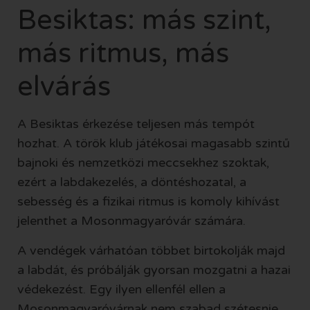
Besiktas: más szint,
más ritmus, más
elvárás
A Besiktas érkezése teljesen más tempót
hozhat. A török klub játékosai magasabb szintű
bajnoki és nemzetközi meccsekhez szoktak,
ezért a labdakezelés, a döntéshozatal, a
sebesség és a fizikai ritmus is komoly kihívást
jelenthet a Mosonmagyaróvár számára.
A vendégek várhatóan többet birtokolják majd
a labdát, és próbálják gyorsan mozgatni a hazai
védekezést. Egy ilyen ellenfél ellen a
Mosonmagyaróvárnak nem szabad szétesnie,