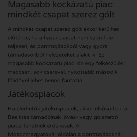
Magasabb kockázatú piac:
mindkét csapat szerez gólt
A mindkét csapat szerez gólt akkor kerülhet
előtérbe, ha a hazai csapat nem szorul be
teljesen, és pontrúgásokból vagy gyors
támadásokból helyzeteket alakít ki. Ez
magasabb kockázatú piac, de egy felkészülési
meccsen, sok cserével, nyitottabb második
félidővel lehet benne fantázia.
Játékospiacok
Ha elérhetők játékospiacok, akkor elsősorban a
Besiktas támadóinak lövés- vagy gólszerző
piacai lehetnek érdekesek. A
Mosonmagyaróvár oldalán a pontrúgásoknál