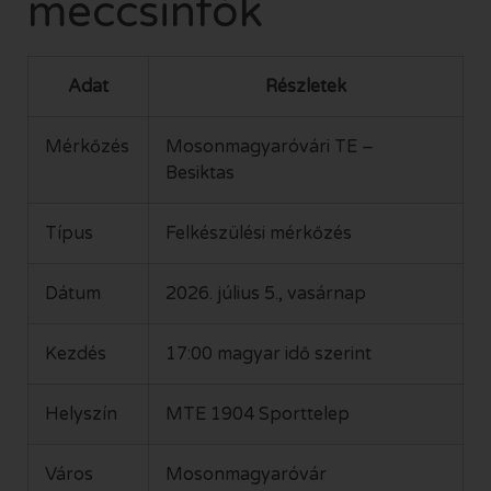
meccsinfók
Adat
Részletek
Mérkőzés
Mosonmagyaróvári TE –
Besiktas
Típus
Felkészülési mérkőzés
Dátum
2026. július 5., vasárnap
Kezdés
17:00 magyar idő szerint
Helyszín
MTE 1904 Sporttelep
Város
Mosonmagyaróvár