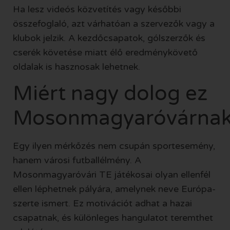
Ha lesz videós közvetítés vagy későbbi
összefoglaló, azt várhatóan a szervezők vagy a
klubok jelzik. A kezdőcsapatok, gólszerzők és
cserék követése miatt élő eredménykövető
oldalak is hasznosak lehetnek.
Miért nagy dolog ez
Mosonmagyaróvárna
Egy ilyen mérkőzés nem csupán sportesemény,
hanem városi futballélmény. A
Mosonmagyaróvári TE játékosai olyan ellenfél
ellen léphetnek pályára, amelynek neve Európa-
szerte ismert. Ez motivációt adhat a hazai
csapatnak, és különleges hangulatot teremthet