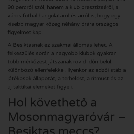
90 percről szól, hanem a klub presztízséről, a
város futballhangulatáról és arról is, hogy egy
kisebb magyar közeg néhány órára országos
figyelmet kap.
A Besiktasnak ez szakmai állomás lehet. A
felkészülés során a nagyobb klubok gyakran
több mérkőzést játszanak rövid időn belül,
különböző ellenfelekkel. Ilyenkor az edzői stáb a
játékosok állapotát, a terhelést, a ritmust és az
új taktikai elemeket figyeli.
Hol követhető a
Mosonmagyaróvár –
Besiktas meccs?