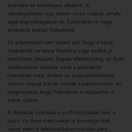
számára ez különleges alkalom. A
vendégoldalon egy ismert török csapat, amely
saját bajnokságában és Európában is nagy
elvárások között futballozik.
Ez a kontraszt nem jelenti azt, hogy a hazai
csapatnak ne lenne feladata vagy esélye jó
mérkőzést játszani. Éppen ellenkezőleg: az ilyen
találkozókon sokszor azok a pillanatok
maradnak meg, amikor az esélytelenebbnek
tartott csapat bátran beleáll a párharcokba, és
megmutatja, hogy futballban a hozzáállás is
sokat számít.
A Besiktas számára a profi hozzáállás lesz a
kulcs. Az ilyen meccseket is komolyan kell
venni, mert a felkészülésben minden perc