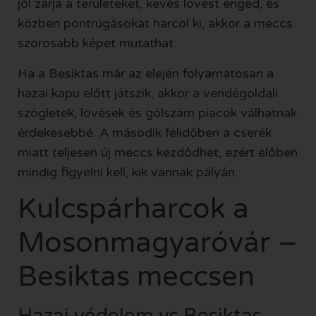
jól zárja a területeket, kevés lövést enged, és
közben pontrúgásokat harcol ki, akkor a meccs
szorosabb képet mutathat.
Ha a Besiktas már az elején folyamatosan a
hazai kapu előtt játszik, akkor a vendégoldali
szögletek, lövések és gólszám piacok válhatnak
érdekesebbé. A második félidőben a cserék
miatt teljesen új meccs kezdődhet, ezért élőben
mindig figyelni kell, kik vannak pályán.
Kulcspárharcok a
Mosonmagyaróvár –
Besiktas meccsen
Hazai védelem vs Besiktas