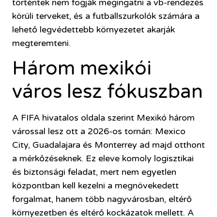
történtek nem fogják megingatni a vb-rendezés
körüli terveket, és a futballszurkolók számára a
lehető legvédettebb környezetet akarják
megteremteni.
Három mexikói
város lesz fókuszban
A FIFA hivatalos oldala szerint Mexikó három
várossal lesz ott a 2026-os tornán: Mexico
City, Guadalajara és Monterrey ad majd otthont
a mérkőzéseknek. Ez eleve komoly logisztikai
és biztonsági feladat, mert nem egyetlen
központban kell kezelni a megnövekedett
forgalmat, hanem több nagyvárosban, eltérő
környezetben és eltérő kockázatok mellett. A