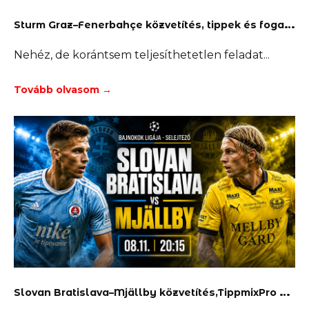
S
turm Graz–Fenerbahçe közvetítés, tippek és fogadás
Nehéz, de korántsem teljesíthetetlen feladat
Tovább olvasom →
S
lovan Bratislava–Mjällby közvetítés,TippmixPro stream,fogadási tippek