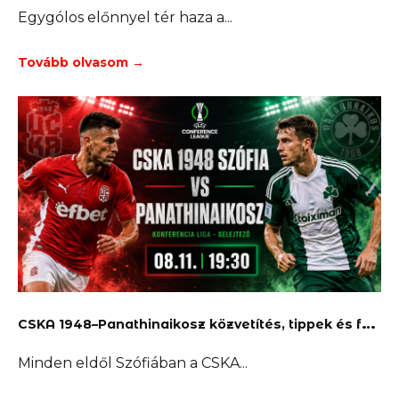
Egygólos előnnyel tér haza a
Tovább olvasom →
C
SKA 1948–Panathinaikosz közvetítés, tippek és fogadás
Minden eldől Szófiában a CSKA