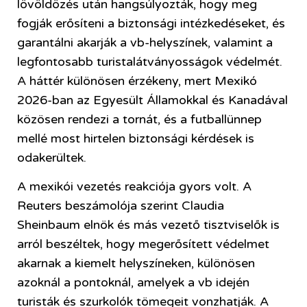
lövöldözés után hangsúlyozták, hogy meg
fogják erősíteni a biztonsági intézkedéseket, és
garantálni akarják a vb-helyszínek, valamint a
legfontosabb turistalátványosságok védelmét.
A háttér különösen érzékeny, mert Mexikó
2026-ban az Egyesült Államokkal és Kanadával
közösen rendezi a tornát, és a futballünnep
mellé most hirtelen biztonsági kérdések is
odakerültek.
A mexikói vezetés reakciója gyors volt. A
Reuters beszámolója szerint Claudia
Sheinbaum elnök és más vezető tisztviselők is
arról beszéltek, hogy megerősített védelmet
akarnak a kiemelt helyszíneken, különösen
azoknál a pontoknál, amelyek a vb idején
turisták és szurkolók tömegeit vonzhatják. A