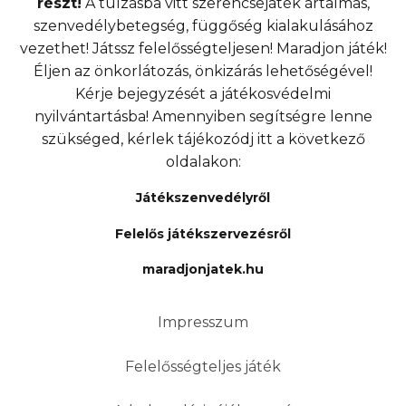
részt!
A túlzásba vitt szerencsejáték ártalmas,
szenvedélybetegség, függőség kialakulásához
vezethet! Játssz felelősségteljesen! Maradjon játék!
Éljen az önkorlátozás, önkizárás lehetőségével!
Kérje bejegyzését a játékosvédelmi
nyilvántartásba! Amennyiben segítségre lenne
szükséged, kérlek tájékozódj itt a következő
oldalakon:
Játékszenvedélyről
Felelős játékszervezésről
maradjonjatek.hu
Impresszum
Felelősségteljes játék