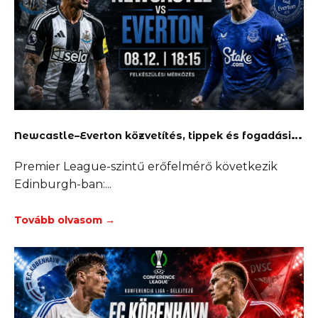
N
ewcastle–Everton közvetítés, tippek és fogadási lehetőségek
Premier League-szintű erőfelmérő következik
Edinburgh-ban:
Tovább olvasom →