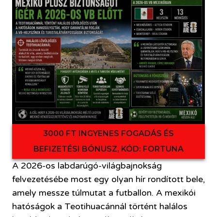
3000 FT INGYENES FOGADÁS ÉS
BEFIZETÉSI BÓNUSZ, KÓD: FORTUNA
A 2026-os labdarúgó-világbajnokság
felvezetésébe most egy olyan hír rondított bele,
amely messze túlmutat a futballon. A mexikói
hatóságok a Teotihuacánnál történt halálos