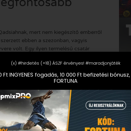
 legfontosabb
l Qadsiahnak, mert nem kiegészítő emberről
 szerzett ebben a szezonban, vagyis
ere volt. Egy ilyen termelésű csatár
tervet átír.
(x) #hirdetés (+18) ÁSZF érvényes! #maradjonjáték
zik. Az Al Qadsiah jelenleg a negyedik hely
 Ft INGYENES fogadás, 10 000 Ft befizetési bónusz,
lite-indulásért harcol, így a hajrában
FORTUNA
an. Retegui hiánya ebben a versenyben
 befejezője nélkül kell végigmennie az utolsó
ó hír