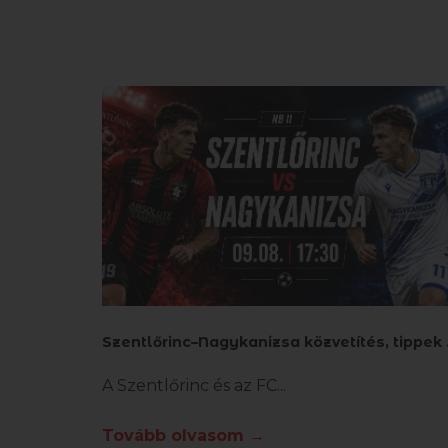
zentlő
A Szentlőrinc és az FC
Tovább olvasom →