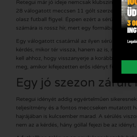
Retegui már jó ideje nemcsak klubszinten, hanem
28 válogatott meccsen 11 gólt szerzett, vagyis 
olasz futball figyel. Éppen ezért a sérülése tú
számára is rossz hír, mert egy formában lévő, g
Egy válogatott csatárnál az ilyen sérülések mi
kérdés, mikor tér vissza, hanem az is, milyen ri
kell ahhoz, hogy visszanyerje a korábbi élesség
meg, amikor kifejezetten erős idényt futott, ezé
Egy jó szezon zárult 
Retegui idényét addig egyértelműen sikeresnek l
teljesítmény és a fontos meccseken mutatott ha
hajrájában is kulcsember marad. A sérülés viszon
nem az a kérdés, hány góllal fejezi be az idényt