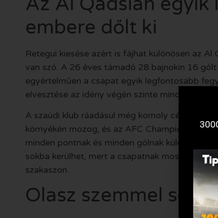
Az Al Qadsiah egyik
embere dőlt ki
Retegui kiesése azért is fájhat különösen az A
van szó. A 26 éves támadó 28 bajnokin 16 gólt
egyértelműen a csapat egyik legfontosabb fegyv
elvesztése az idény végén szinte minden taktikai 
A szaúdi klub ráadásul még komoly célokért játs
3000
környékén mozog, és az AFC Champions League E
minden pontnak és minden gólnak külön súlya v
sokba kerülhet, mert a csapatnak most a legjobb
szakaszon.
Olasz szemmel sem j