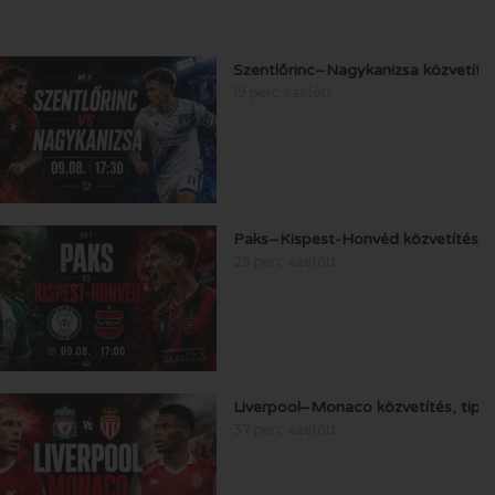
Szentlőrinc–Nagykanizsa közvetítés
19 perc ezelőtt
Paks–Kispest-Honvéd közvetítés, t
29 perc ezelőtt
Liverpool–Monaco közvetítés, tipp
37 perc ezelőtt