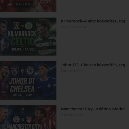
Kilmarnock–Celtic közvetítés, tipp
47 perc ezelőtt
Johor DT–Chelsea közvetítés, tipp
1 óra ezelőtt
Manchester City–Atlético Madrid k
2 óra ezelőtt