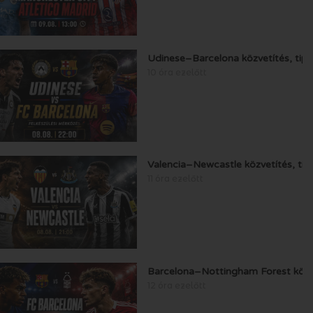
Udinese–Barcelona közvetítés, tip
10 óra ezelőtt
Valencia–Newcastle közvetítés, ti
11 óra ezelőtt
Barcelona–Nottingham Forest közve
12 óra ezelőtt