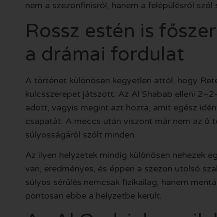
nem a szezonfinisről, hanem a felépülésről szó
Rossz estén is főszer
a drámai fordulat
A történet különösen kegyetlen attól, hogy Re
kulcsszerepet játszott. Az Al Shabab elleni 2–2-
adott, vagyis megint azt hozta, amit egész idén
csapatát. A meccs után viszont már nem az ő te
súlyosságáról szólt minden.
Az ilyen helyzetek mindig különösen nehezek eg
van, eredményes, és éppen a szezon utolsó sza
súlyos sérülés nemcsak fizikailag, hanem mentál
pontosan ebbe a helyzetbe került.