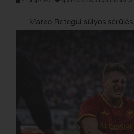
4 hónap ezelőtt
Sporthírek
Sportfaktor szerkesz
Mateo Retegui súlyos sérülés 