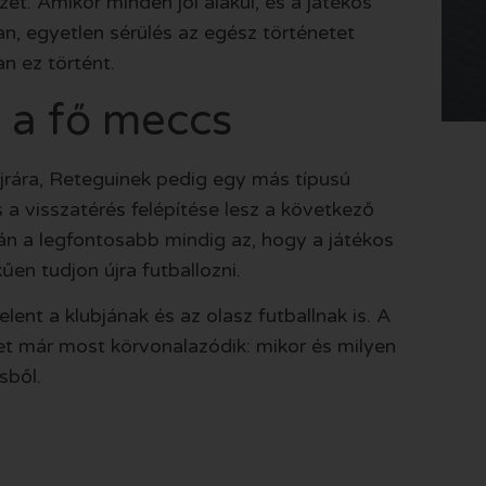
et. Amikor minden jól alakul, és a játékos
n, egyetlen sérülés az egész történetet
n ez történt.
 a fő meccs
ajrára, Reteguinek pedig egy más típusú
 a visszatérés felépítése lesz a következő
tán a legfontosabb mindig az, hogy a játékos
űen tudjon újra futballozni.
nt a klubjának és az olasz futballnak is. A
et már most körvonalazódik: mikor és milyen
sből.