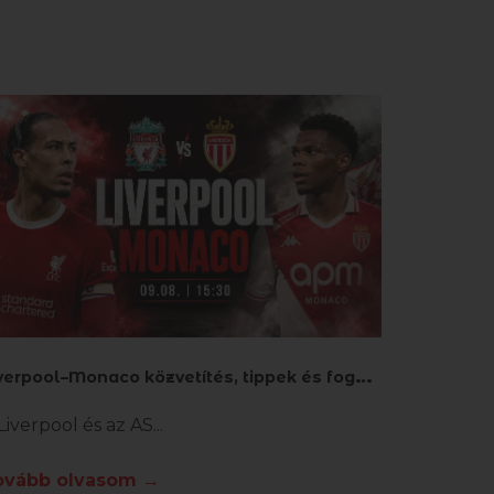
L
iverpool–Monaco közvetítés, tippek és fogadás
Liverpool és az AS
ovább olvasom →