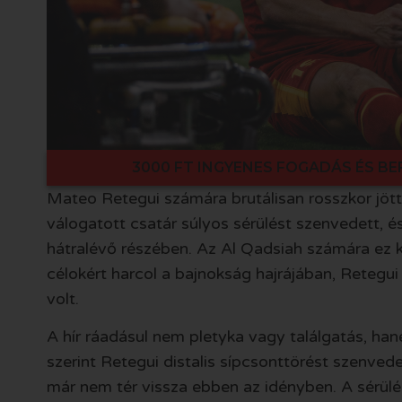
3000 FT INGYENES FOGADÁS ÉS BE
Mateo Retegui számára brutálisan rosszkor jött
válogatott csatár súlyos sérülést szenvedett, é
hátralévő részében. Az Al Qadsiah számára ez 
célokért harcol a bajnokság hajrájában, Reteg
volt.
A hír ráadásul nem pletyka vagy találgatás, han
szerint Retegui distalis sípcsonttörést szenved
már nem tér vissza ebben az idényben. A sérül