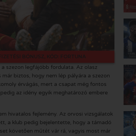
FIZETÉSI BÓNUSZ, KÓD: FORTUNA
 a szezon legfájóbb fordulata. Az olasz
s már biztos, hogy nem lép pályára a szezon
komoly érvágás, mert a csapat még fontos
ui pedig az idény egyik meghatározó embere
em hivatalos fejlemény. Az orvosi vizsgálatok
ett, a klub pedig bejelentette, hogy a támadó
éset követően műtét vár rá, vagyis most már