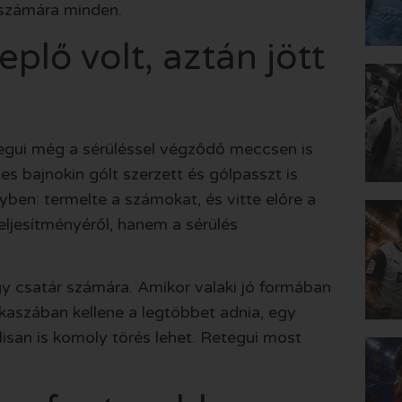
l számára minden.
eplő volt, aztán jött
tegui még a sérüléssel végződő meccsen is
es bajnokin gólt szerzett és gólpasszt is
yben: termelte a számokat, és vitte előre a
ljesítményéről, hanem a sérülés
y csatár számára. Amikor valaki jó formában
kaszában kellene a legtöbbet adnia, egy
isan is komoly törés lehet. Retegui most