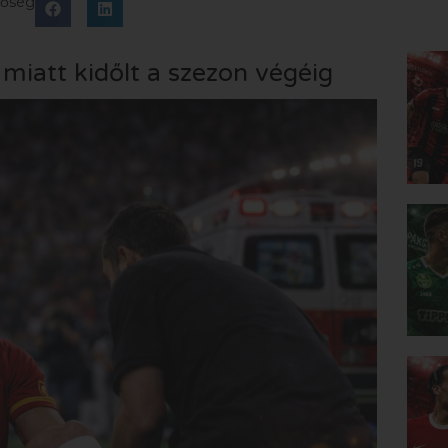
tőség
miatt kidőlt a szezon végéig