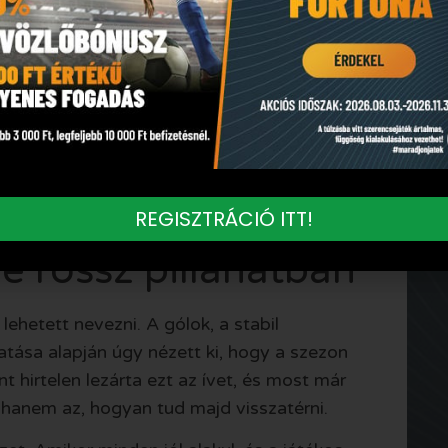
 az olasz válogatottnál is fontos név. Eddig
egyértelműen olyan csatár lett, akire az
lmutat a szaúdi bajnokságon: ez Olaszország
ólerős támadó esett ki hosszabb időre.
ndig különösen érzékenyek. Nemcsak az a
tmusban tud majd újra beépülni, és mennyi idő
ét. Retegui most olyan szakaszban sérült
REGISZTRÁCIÓ ITT!
rt a kiesése még fájóbbnak tűnik.
le rossz pillanatban
ehetett nevezni. A gólok, a stabil
tása alapján úgy nézett ki, hogy a szezon
t hirtelen lezárta ezt az ívet, és most már
, hanem az, hogyan tud majd visszatérni.