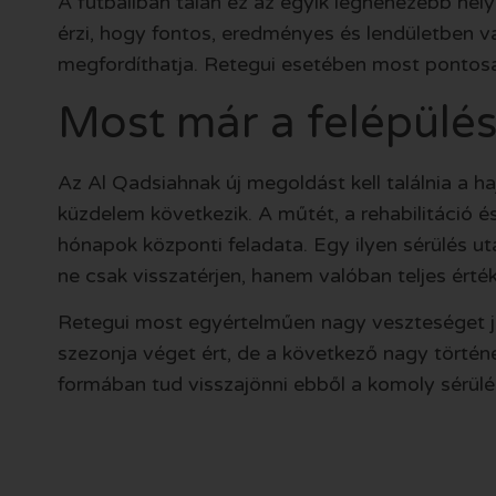
A futballban talán ez az egyik legnehezebb helyz
érzi, hogy fontos, eredményes és lendületben va
megfordíthatja. Retegui esetében most pontosa
Most már a felépülés
Az Al Qadsiahnak új megoldást kell találnia a h
küzdelem következik. A műtét, a rehabilitáció és
hónapok központi feladata. Egy ilyen sérülés u
ne csak visszatérjen, hanem valóban teljes érték
Retegui most egyértelműen nagy veszteséget jele
szezonja véget ért, de a következő nagy történ
formában tud visszajönni ebből a komoly sérülé