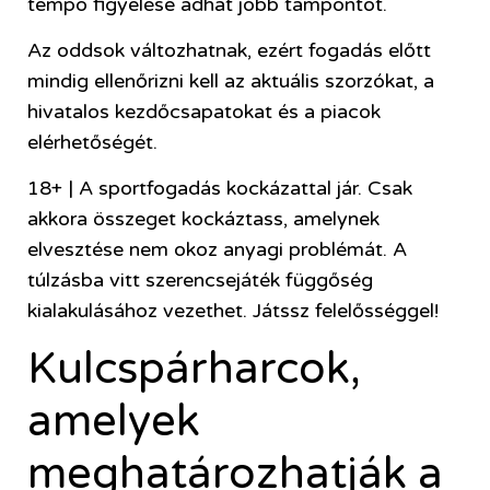
tempó figyelése adhat jobb támpontot.
Az oddsok változhatnak, ezért fogadás előtt
mindig ellenőrizni kell az aktuális szorzókat, a
hivatalos kezdőcsapatokat és a piacok
elérhetőségét.
18+ | A sportfogadás kockázattal jár. Csak
akkora összeget kockáztass, amelynek
elvesztése nem okoz anyagi problémát. A
túlzásba vitt szerencsejáték függőség
kialakulásához vezethet. Játssz felelősséggel!
Kulcspárharcok,
amelyek
meghatározhatják a