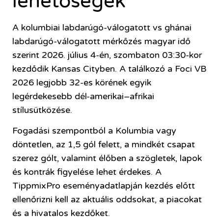
lehetőségek
A kolumbiai labdarúgó-válogatott vs ghánai
labdarúgó-válogatott mérkőzés magyar idő
szerint 2026. július 4-én, szombaton 03:30-kor
kezdődik Kansas Cityben. A találkozó a Foci VB
2026 legjobb 32-es körének egyik
legérdekesebb dél-amerikai–afrikai
stílusütközése.
Fogadási szempontból a Kolumbia vagy
döntetlen, az 1,5 gól felett, a mindkét csapat
szerez gólt, valamint élőben a szögletek, lapok
és kontrák figyelése lehet érdekes. A
TippmixPro eseményadatlapján kezdés előtt
ellenőrizni kell az aktuális oddsokat, a piacokat
és a hivatalos kezdőket.