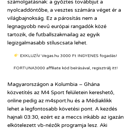
számolgatásnak: a győztes továbbjut a
nyolcaddöntőbe, a vesztes számára véget ér a
világbajnokság. Ez a párosítás nem a
legnagyobb nevű európai rangadók közé
tartozik, de futballszakmailag az egyik
legizgalmasabb stíluscsata lehet.
EXKLUZÍV Vegas.hu 3000 Ft INGYENES fogadás!
FORTUNA3000 affiliate kód beírásával, regisztrálj itt!
Magyarországon a Kolumbia – Ghána
közvetítés az M4 Sport felületein kereshető,
online pedig az m4sport.hu és a Médiaklikk
lehet a legfontosabb követési pont. A kezdés
hajnali 03:30, ezért ez a meccs inkább az igazán
elkötelezett vb-nézők programja lesz. Aki