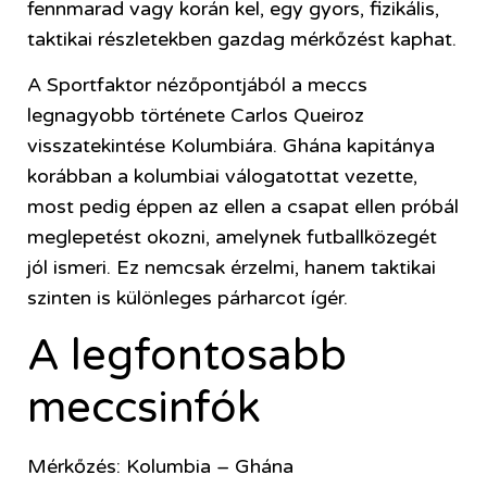
fennmarad vagy korán kel, egy gyors, fizikális,
taktikai részletekben gazdag mérkőzést kaphat.
A Sportfaktor nézőpontjából a meccs
legnagyobb története Carlos Queiroz
visszatekintése Kolumbiára. Ghána kapitánya
korábban a kolumbiai válogatottat vezette,
most pedig éppen az ellen a csapat ellen próbál
meglepetést okozni, amelynek futballközegét
jól ismeri. Ez nemcsak érzelmi, hanem taktikai
szinten is különleges párharcot ígér.
A legfontosabb
meccsinfók
Mérkőzés: Kolumbia – Ghána