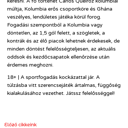
keresni. A fő történet Carlos Queiroz kolumbiai
múltja, Kolumbia erős csoportköre és Ghána
veszélyes, lendületes játéka körül forog.
Fogadási szempontból a Kolumbia vagy
döntetlen, az 1,5 gól felett, a szögletek, a
kontrák és az élő piacok lehetnek érdekesek, de
minden döntést felelősségteljesen, az aktuális
oddsok és kezdőcsapatok ellenőrzése után
érdemes meghozni.
18+ | A sportfogadás kockázattal jár. A
túlzásba vitt szerencsejáték ártalmas, függőség
kialakulásához vezethet. Játssz felelősséggel!
Előző cikkeink