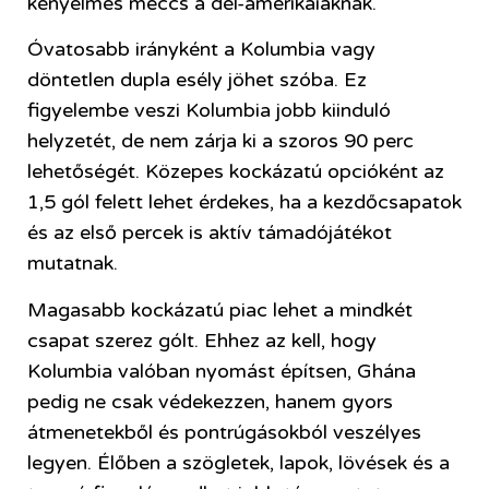
kényelmes meccs a dél-amerikaiaknak.
Óvatosabb irányként a Kolumbia vagy
döntetlen dupla esély jöhet szóba. Ez
figyelembe veszi Kolumbia jobb kiinduló
helyzetét, de nem zárja ki a szoros 90 perc
lehetőségét. Közepes kockázatú opcióként az
1,5 gól felett lehet érdekes, ha a kezdőcsapatok
és az első percek is aktív támadójátékot
mutatnak.
Magasabb kockázatú piac lehet a mindkét
csapat szerez gólt. Ehhez az kell, hogy
Kolumbia valóban nyomást építsen, Ghána
pedig ne csak védekezzen, hanem gyors
átmenetekből és pontrúgásokból veszélyes
legyen. Élőben a szögletek, lapok, lövések és a