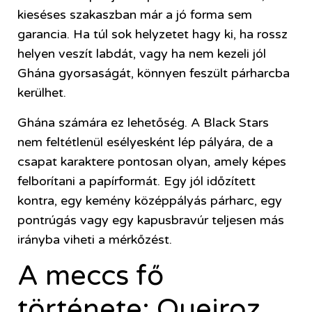
kieséses szakaszban már a jó forma sem
garancia. Ha túl sok helyzetet hagy ki, ha rossz
helyen veszít labdát, vagy ha nem kezeli jól
Ghána gyorsaságát, könnyen feszült párharcba
kerülhet.
Ghána számára ez lehetőség. A Black Stars
nem feltétlenül esélyesként lép pályára, de a
csapat karaktere pontosan olyan, amely képes
felborítani a papírformát. Egy jól időzített
kontra, egy kemény középpályás párharc, egy
pontrúgás vagy egy kapusbravúr teljesen más
irányba viheti a mérkőzést.
A meccs fő
története: Queiroz