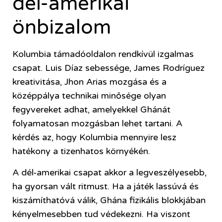
dél-amerikai
önbizalom
Kolumbia támadóoldalon rendkívül izgalmas
csapat. Luis Díaz sebessége, James Rodríguez
kreativitása, Jhon Arias mozgása és a
középpálya technikai minősége olyan
fegyvereket adhat, amelyekkel Ghánát
folyamatosan mozgásban lehet tartani. A
kérdés az, hogy Kolumbia mennyire lesz
hatékony a tizenhatos környékén.
A dél-amerikai csapat akkor a legveszélyesebb,
ha gyorsan vált ritmust. Ha a játék lassúvá és
kiszámíthatóvá válik, Ghána fizikális blokkjában
kényelmesebben tud védekezni. Ha viszont