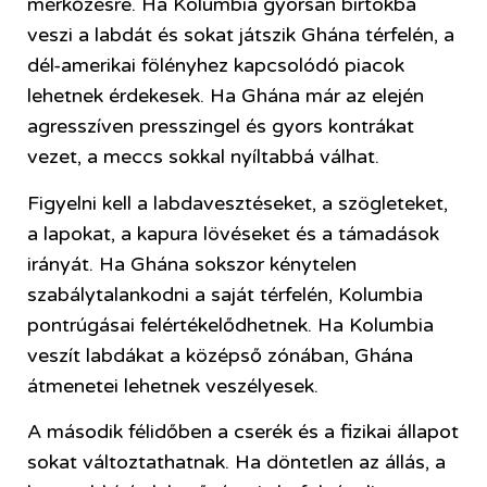
mérkőzésre. Ha Kolumbia gyorsan birtokba
veszi a labdát és sokat játszik Ghána térfelén, a
dél-amerikai fölényhez kapcsolódó piacok
lehetnek érdekesek. Ha Ghána már az elején
agresszíven presszingel és gyors kontrákat
vezet, a meccs sokkal nyíltabbá válhat.
Figyelni kell a labdavesztéseket, a szögleteket,
a lapokat, a kapura lövéseket és a támadások
irányát. Ha Ghána sokszor kénytelen
szabálytalankodni a saját térfelén, Kolumbia
pontrúgásai felértékelődhetnek. Ha Kolumbia
veszít labdákat a középső zónában, Ghána
átmenetei lehetnek veszélyesek.
A második félidőben a cserék és a fizikai állapot
sokat változtathatnak. Ha döntetlen az állás, a