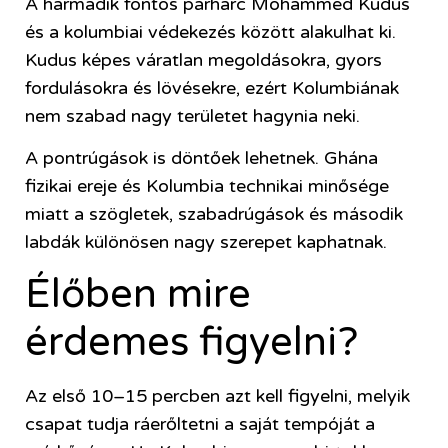
A harmadik fontos párharc Mohammed Kudus
és a kolumbiai védekezés között alakulhat ki.
Kudus képes váratlan megoldásokra, gyors
fordulásokra és lövésekre, ezért Kolumbiának
nem szabad nagy területet hagynia neki.
A pontrúgások is döntőek lehetnek. Ghána
fizikai ereje és Kolumbia technikai minősége
miatt a szögletek, szabadrúgások és második
labdák különösen nagy szerepet kaphatnak.
Élőben mire
érdemes figyelni?
Az első 10–15 percben azt kell figyelni, melyik
csapat tudja ráerőltetni a saját tempóját a