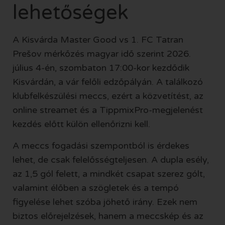
lehetőségek
A Kisvárda Master Good vs 1. FC Tatran
Prešov mérkőzés magyar idő szerint 2026.
július 4-én, szombaton 17:00-kor kezdődik
Kisvárdán, a vár felőli edzőpályán. A találkozó
klubfelkészülési meccs, ezért a közvetítést, az
online streamet és a TippmixPro-megjelenést
kezdés előtt külön ellenőrizni kell.
A meccs fogadási szempontból is érdekes
lehet, de csak felelősségteljesen. A dupla esély,
az 1,5 gól felett, a mindkét csapat szerez gólt,
valamint élőben a szögletek és a tempó
figyelése lehet szóba jöhető irány. Ezek nem
biztos előrejelzések, hanem a meccskép és az