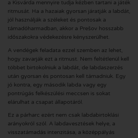
a Kisvárda mennyire tudja kézben tartani a játék
ritmusát. Ha a hazaiak gyorsan járatják a labdát,
jól használják a széleket és pontosak a
támadóharmadban, akkor a Prešov hosszabb
időszakokra védekezésre kényszerülhet.
A vendégek feladata ezzel szemben az lehet,
hogy zavarják ezt a ritmust. Nem feltétlenül kell
többet birtokolniuk a labdát, de labdaszerzés
után gyorsan és pontosan kell támadniuk. Egy
jó kontra, egy második labda vagy egy
pontrúgás felkészülési meccsen is sokat
elárulhat a csapat állapotáról.
Ez a párharc ezért nem csak labdabirtoklási
arányokról szól. A labdavesztések helye, a
visszatámadás intenzitása, a középpályás