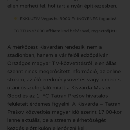
ellen mérheti fel, hol tart a nyári építkezésben.
EXKLUZÍV Vegas.hu 3000 Ft INGYENES fogadás!
FORTUNA3000 affiliate kód beírásával, regisztrálj itt!
A mérkőzést Kisvárdán rendezik, nem a
stadionban, hanem a vár felőli edzőpályán.
Országos magyar TV-közvetítésről jelen állás
szerint nincs megerősített információ, az online
stream, az élő eredménykövetés vagy a meccs
utáni összefoglaló miatt a Kisvárda Master
Good és az 1. FC Tatran Prešov hivatalos
felületeit érdemes figyelni. A Kisvárda – Tatran
Prešov közvetítés magyar idő szerint 17:00-kor
lenne aktuális, de a stream elérhetőségét
kezdés előtt külön ellenőrizni kell.