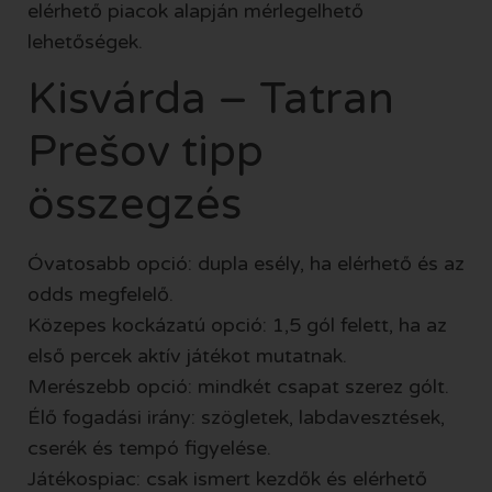
elérhető piacok alapján mérlegelhető
lehetőségek.
Kisvárda – Tatran
Prešov tipp
összegzés
Óvatosabb opció: dupla esély, ha elérhető és az
odds megfelelő.
Közepes kockázatú opció: 1,5 gól felett, ha az
első percek aktív játékot mutatnak.
Merészebb opció: mindkét csapat szerez gólt.
Élő fogadási irány: szögletek, labdavesztések,
cserék és tempó figyelése.
Játékospiac: csak ismert kezdők és elérhető