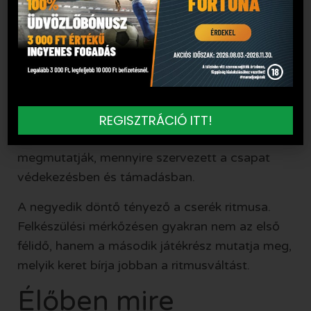
játéka. Ha a vendégek labdaszerzés után
gyorsan előre tudnak játszani, akkor a Kisvárda
védelmének folyamatosan készen kell állnia a
visszarendeződésre.
A harmadik fontos elem a pontrúgások világa.
A felkészülési időszakban ezek különösen
REGISZTRÁCIÓ ITT!
hasznos visszajelzést adnak, mert
megmutatják, mennyire szervezett a csapat
védekezésben és támadásban.
A negyedik döntő tényező a cserék ritmusa.
Felkészülési mérkőzésen gyakran nem az első
félidő, hanem a második játékrész mutatja meg,
melyik keret bírja jobban a ritmusváltást.
Élőben mire