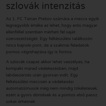
szlovák intenzitás
Az 1. FC Tatran Prešov számára a meccs egyik
legnagyobb értéke az lehet, hogy erős magyar
ellenféllel szemben mérheti fel saját
szervezettségét. Egy felkészülési találkozón
nincs bajnoki pont, de a szakmai feladatok
pontos végrehajtása így is fontos.
A szlovák csapat akkor lehet veszélyes, ha
kompakt marad védekezésben, majd
labdaszerzés után gyorsan indít. Egy
felkészülési meccsen a védekezési
automatizmusok még nem mindig tökéletesek,
ezért a gyors döntések és a pontos első passz
sokat érhetnek.