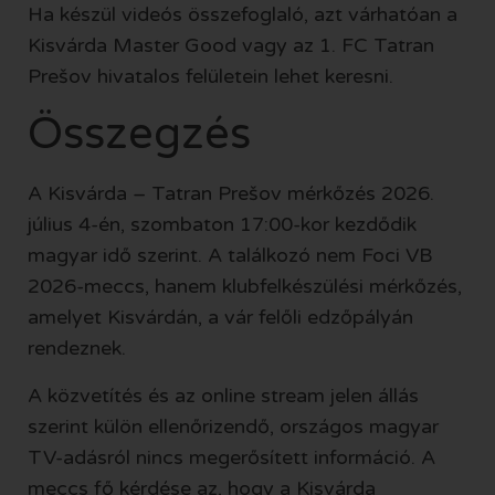
Ha készül videós összefoglaló, azt várhatóan a
Kisvárda Master Good vagy az 1. FC Tatran
Prešov hivatalos felületein lehet keresni.
Összegzés
A Kisvárda – Tatran Prešov mérkőzés 2026.
július 4-én, szombaton 17:00-kor kezdődik
magyar idő szerint. A találkozó nem Foci VB
2026-meccs, hanem klubfelkészülési mérkőzés,
amelyet Kisvárdán, a vár felőli edzőpályán
rendeznek.
A közvetítés és az online stream jelen állás
szerint külön ellenőrizendő, országos magyar
TV-adásról nincs megerősített információ. A
meccs fő kérdése az, hogy a Kisvárda