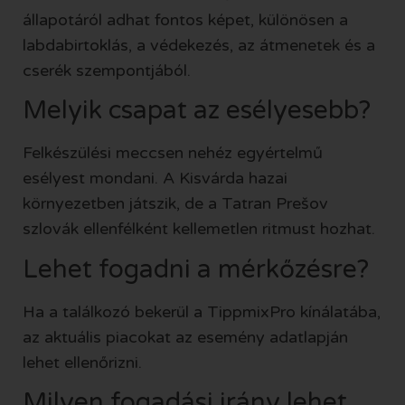
állapotáról adhat fontos képet, különösen a
labdabirtoklás, a védekezés, az átmenetek és a
cserék szempontjából.
Melyik csapat az esélyesebb?
Felkészülési meccsen nehéz egyértelmű
esélyest mondani. A Kisvárda hazai
környezetben játszik, de a Tatran Prešov
szlovák ellenfélként kellemetlen ritmust hozhat.
Lehet fogadni a mérkőzésre?
Ha a találkozó bekerül a TippmixPro kínálatába,
az aktuális piacokat az esemény adatlapján
lehet ellenőrizni.
Milyen fogadási irány lehet