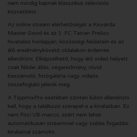
nem mindig kapnak klasszikus televíziós
közvetítést.
Az online stream elérhetőségét a Kisvárda
Master Good és az 1. FC Tatran Prešov
hivatalos honlapján, közösségi felületein és az
élő eredménykövető oldalakon érdemes
ellenőrizni. Elképzelhető, hogy élő videó helyett
csak félidei állás, végeredmény, rövid
beszámoló, fotógaléria vagy videós
összefoglaló jelenik meg.
A TippmixPro esetében szintén külön ellenőrizni
kell, hogy a találkozó szerepel-e a kínálatban. Ez
nem Foci VB-meccs, ezért nem lehet
automatikusan streammel vagy széles fogadási
kínálattal számolni.