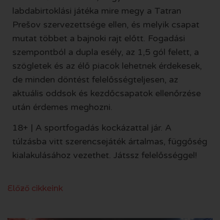
labdabirtoklási játéka mire megy a Tatran
Prešov szervezettsége ellen, és melyik csapat
mutat többet a bajnoki rajt előtt. Fogadási
szempontból a dupla esély, az 1,5 gól felett, a
szögletek és az élő piacok lehetnek érdekesek,
de minden döntést felelősségteljesen, az
aktuális oddsok és kezdőcsapatok ellenőrzése
után érdemes meghozni.
18+ | A sportfogadás kockázattal jár. A
túlzásba vitt szerencsejáték ártalmas, függőség
kialakulásához vezethet. Játssz felelősséggel!
Előző cikkeink