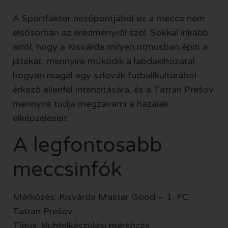
A Sportfaktor nézőpontjából ez a meccs nem
elsősorban az eredményről szól. Sokkal inkább
arról, hogy a Kisvárda milyen ritmusban építi a
játékát, mennyire működik a labdakihozatal,
hogyan reagál egy szlovák futballkultúrából
érkező ellenfél intenzitására, és a Tatran Prešov
mennyire tudja megzavarni a hazaiak
elképzeléseit.
A legfontosabb
meccsinfók
Mérkőzés: Kisvárda Master Good – 1. FC
Tatran Prešov
Típus: klubfelkészülési mérkőzés