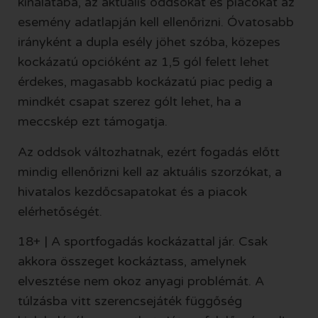
kínálatába, az aktuális oddsokat és piacokat az
esemény adatlapján kell ellenőrizni. Óvatosabb
irányként a dupla esély jöhet szóba, közepes
kockázatú opcióként az 1,5 gól felett lehet
érdekes, magasabb kockázatú piac pedig a
mindkét csapat szerez gólt lehet, ha a
meccskép ezt támogatja.
Az oddsok változhatnak, ezért fogadás előtt
mindig ellenőrizni kell az aktuális szorzókat, a
hivatalos kezdőcsapatokat és a piacok
elérhetőségét.
18+ | A sportfogadás kockázattal jár. Csak
akkora összeget kockáztass, amelynek
elvesztése nem okoz anyagi problémát. A
túlzásba vitt szerencsejáték függőség