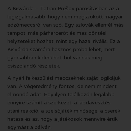
A Kisvárda – Tatran Prešov párosításban az a
legizgalmasabb, hogy nem megszokott magyar
edzőmeccsről van szó. Egy szlovák ellenfél más
tempót, más párharcerőt és más döntési
helyzeteket hozhat, mint egy hazai rivális. Ez a
Kisvárda számára hasznos próba lehet, mert
gyorsabban kiderülhet, hol vannak még
csiszolandó részletek.
A nyári felkészülési meccseknek saját logikájuk
van. A végeredmény fontos, de nem mindent
elmondó adat. Egy ilyen találkozón legalább
ennyire számít a szerkezet, a labdavesztés
utáni reakció, a szélsőjáték minősége, a cserék
hatása és az, hogy a játékosok mennyire értik
egymást a pályán.