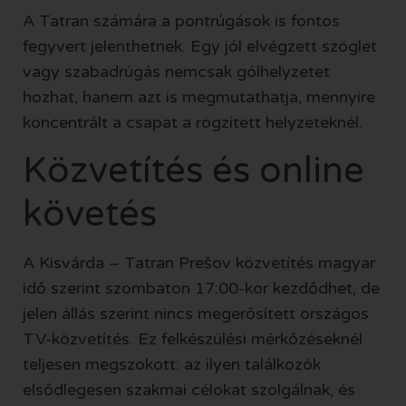
A Tatran számára a pontrúgások is fontos
fegyvert jelenthetnek. Egy jól elvégzett szöglet
vagy szabadrúgás nemcsak gólhelyzetet
hozhat, hanem azt is megmutathatja, mennyire
koncentrált a csapat a rögzített helyzeteknél.
Közvetítés és online
követés
A Kisvárda – Tatran Prešov közvetítés magyar
idő szerint szombaton 17:00-kor kezdődhet, de
jelen állás szerint nincs megerősített országos
TV-közvetítés. Ez felkészülési mérkőzéseknél
teljesen megszokott: az ilyen találkozók
elsődlegesen szakmai célokat szolgálnak, és