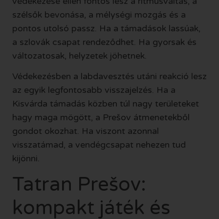
védekezése ellen fontos lesz a ritmusváltás, a
szélsők bevonása, a mélységi mozgás és a
pontos utolsó passz. Ha a támadások lassúak,
a szlovák csapat rendeződhet. Ha gyorsak és
változatosak, helyzetek jöhetnek.
Védekezésben a labdavesztés utáni reakció lesz
az egyik legfontosabb visszajelzés. Ha a
Kisvárda támadás közben túl nagy területeket
hagy maga mögött, a Prešov átmenetekből
gondot okozhat. Ha viszont azonnal
visszatámad, a vendégcsapat nehezen tud
kijönni.
Tatran Prešov:
kompakt játék és