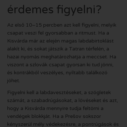
érdemes figyelni?
Az első 10–15 percben azt kell figyelni, melyik
csapat veszi fel gyorsabban a ritmust. Ha a
Kisvárda már az elején magas labdabirtoklást
alakít ki, és sokat játszik a Tatran térfelén, a
hazai nyomás meghatározhatja a meccset. Ha
viszont a szlovák csapat gyorsan ki tud jönni,
és kontrákból veszélyes, nyíltabb találkozó
jöhet.
Figyelni kell a labdavesztéseket, a szögletek
számát, a szabadrúgásokat, a lövéseket és azt,
hogy a Kisvárda mennyire tudja feltörni a
vendégek blokkját. Ha a Prešov sokszor
kényszerül mély védekezésre, a pontrúgások és