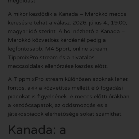
megoldást.
A mikor kezdődik a Kanada – Marokkó meccs
keresésre tehát a válasz: 2026. július 4., 19:00,
magyar idő szerint. A hol nézhető a Kanada –
Marokkó közvetítés kérdésnél pedig a
legfontosabb: M4 Sport, online stream,
TippmixPro stream és a hivatalos
meccsoldalak ellenőrzése kezdés előtt.
A TippmixPro stream különösen azoknak lehet
fontos, akik a közvetítés mellett élő fogadási
piacokat is figyelnének. A meccs előtti órákban
a kezdőcsapatok, az oddsmozgás és a
játékospiacok elérhetősége sokat számíthat.
Kanada: a