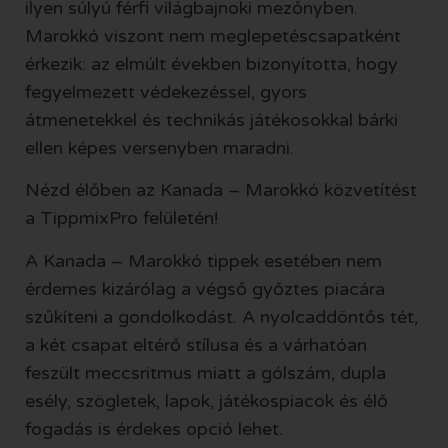
ilyen súlyú férfi világbajnoki mezőnyben.
Marokkó viszont nem meglepetéscsapatként
érkezik: az elmúlt években bizonyította, hogy
fegyelmezett védekezéssel, gyors
átmenetekkel és technikás játékosokkal bárki
ellen képes versenyben maradni.
Nézd élőben az Kanada – Marokkó közvetítést
a TippmixPro felületén!
A Kanada – Marokkó tippek esetében nem
érdemes kizárólag a végső győztes piacára
szűkíteni a gondolkodást. A nyolcaddöntős tét,
a két csapat eltérő stílusa és a várhatóan
feszült meccsritmus miatt a gólszám, dupla
esély, szögletek, lapok, játékospiacok és élő
fogadás is érdekes opció lehet.