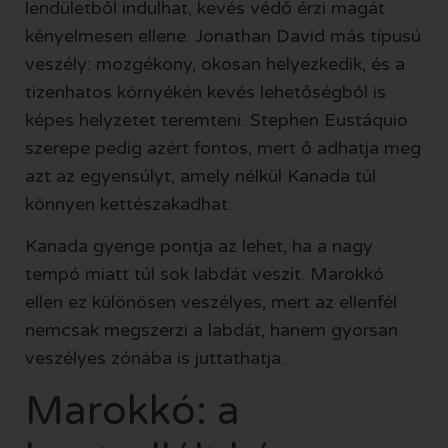
lendületből indulhat, kevés védő érzi magát
kényelmesen ellene. Jonathan David más típusú
veszély: mozgékony, okosan helyezkedik, és a
tizenhatos környékén kevés lehetőségből is
képes helyzetet teremteni. Stephen Eustáquio
szerepe pedig azért fontos, mert ő adhatja meg
azt az egyensúlyt, amely nélkül Kanada túl
könnyen kettészakadhat.
Kanada gyenge pontja az lehet, ha a nagy
tempó miatt túl sok labdát veszít. Marokkó
ellen ez különösen veszélyes, mert az ellenfél
nemcsak megszerzi a labdát, hanem gyorsan
veszélyes zónába is juttathatja.
Marokkó: a