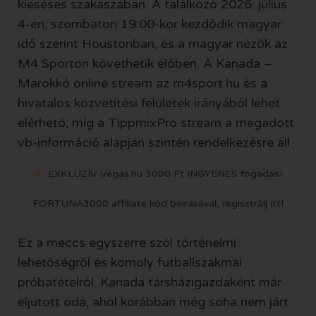
kieséses szakaszában. A találkozó 2026. július
4-én, szombaton 19:00-kor kezdődik magyar
idő szerint Houstonban, és a magyar nézők az
M4 Sporton követhetik élőben. A Kanada –
Marokkó online stream az m4sport.hu és a
hivatalos közvetítési felületek irányából lehet
elérhető, míg a TippmixPro stream a megadott
vb-információ alapján szintén rendelkezésre áll.
EXKLUZÍV Vegas.hu 3000 Ft INGYENES fogadás!
FORTUNA3000 affiliate kód beírásával, regisztrálj itt!
Ez a meccs egyszerre szól történelmi
lehetőségről és komoly futballszakmai
próbatételről. Kanada társházigazdaként már
eljutott oda, ahol korábban még soha nem járt