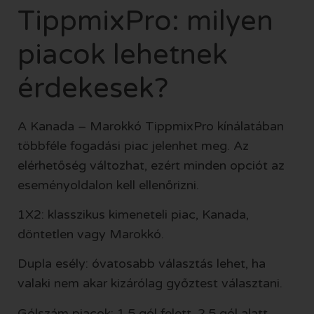
TippmixPro: milyen
piacok lehetnek
érdekesek?
A Kanada – Marokkó TippmixPro kínálatában
többféle fogadási piac jelenhet meg. Az
elérhetőség változhat, ezért minden opciót az
eseményoldalon kell ellenőrizni.
1X2: klasszikus kimeneteli piac, Kanada,
döntetlen vagy Marokkó.
Dupla esély: óvatosabb választás lehet, ha
valaki nem akar kizárólag győztest választani.
Gólszám piacok: 1,5 gól felett, 2,5 gól alatt