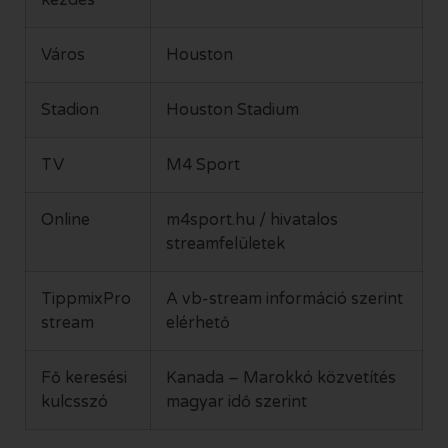
kezdés
Város
Houston
Stadion
Houston Stadium
TV
M4 Sport
Online
m4sport.hu / hivatalos
streamfelületek
TippmixPro
A vb-stream információ szerint
stream
elérhető
Fő keresési
Kanada – Marokkó közvetítés
kulcsszó
magyar idő szerint