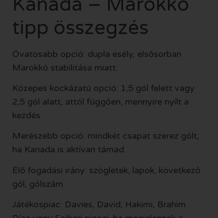
Kanada – Marokkó
tipp összegzés
Óvatosabb opció: dupla esély, elsősorban
Marokkó stabilitása miatt.
Közepes kockázatú opció: 1,5 gól felett vagy
2,5 gól alatt, attól függően, mennyire nyílt a
kezdés.
Merészebb opció: mindkét csapat szerez gólt,
ha Kanada is aktívan támad.
Élő fogadási irány: szögletek, lapok, következő
gól, gólszám.
Játékospiac: Davies, David, Hakimi, Brahim