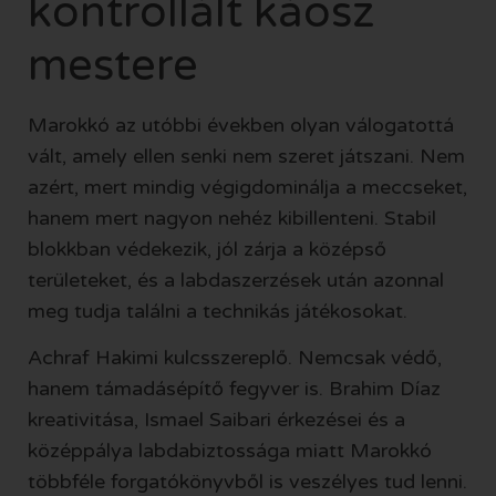
kontrollált káosz
mestere
Marokkó az utóbbi években olyan válogatottá
vált, amely ellen senki nem szeret játszani. Nem
azért, mert mindig végigdominálja a meccseket,
hanem mert nagyon nehéz kibillenteni. Stabil
blokkban védekezik, jól zárja a középső
területeket, és a labdaszerzések után azonnal
meg tudja találni a technikás játékosokat.
Achraf Hakimi kulcsszereplő. Nemcsak védő,
hanem támadásépítő fegyver is. Brahim Díaz
kreativitása, Ismael Saibari érkezései és a
középpálya labdabiztossága miatt Marokkó
többféle forgatókönyvből is veszélyes tud lenni.