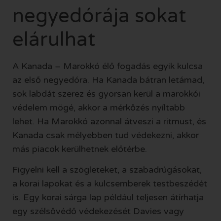
negyedórája sokat
elárulhat
A Kanada – Marokkó élő fogadás egyik kulcsa
az első negyedóra. Ha Kanada bátran letámad,
sok labdát szerez és gyorsan kerül a marokkói
védelem mögé, akkor a mérkőzés nyíltabb
lehet. Ha Marokkó azonnal átveszi a ritmust, és
Kanada csak mélyebben tud védekezni, akkor
más piacok kerülhetnek előtérbe.
Figyelni kell a szögleteket, a szabadrúgásokat,
a korai lapokat és a kulcsemberek testbeszédét
is. Egy korai sárga lap például teljesen átírhatja
egy szélsővédő védekezését Davies vagy