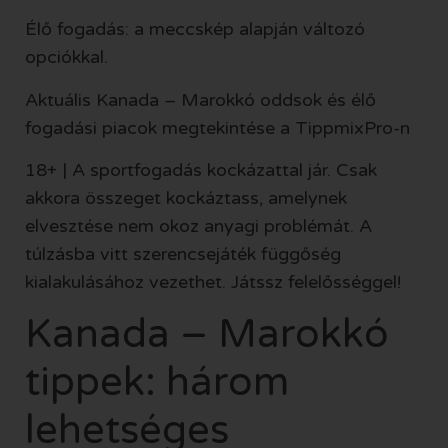
Élő fogadás: a meccskép alapján változó
opciókkal.
Aktuális Kanada – Marokkó oddsok és élő
fogadási piacok megtekintése a TippmixPro-n
18+ | A sportfogadás kockázattal jár. Csak
akkora összeget kockáztass, amelynek
elvesztése nem okoz anyagi problémát. A
túlzásba vitt szerencsejáték függőség
kialakulásához vezethet. Játssz felelősséggel!
Kanada – Marokkó
tippek: három
lehetséges