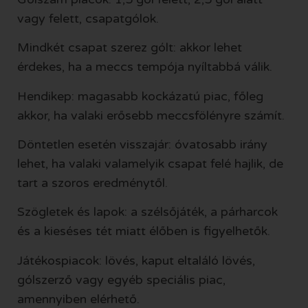
vagy felett, csapatgólok.
Mindkét csapat szerez gólt: akkor lehet
érdekes, ha a meccs tempója nyíltabbá válik.
Hendikep: magasabb kockázatú piac, főleg
akkor, ha valaki erősebb meccsfölényre számít.
Döntetlen esetén visszajár: óvatosabb irány
lehet, ha valaki valamelyik csapat felé hajlik, de
tart a szoros eredménytől.
Szögletek és lapok: a szélsőjáték, a párharcok
és a kieséses tét miatt élőben is figyelhetők.
Játékospiacok: lövés, kaput eltaláló lövés,
gólszerző vagy egyéb speciális piac,
amennyiben elérhető.