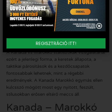
két válogatott találkozott már
világbajnokságon. A múlt azonban csak háttér,
nem döntő érv. A mostani mérkőzés teljesen
más kontextusban érkezik: Kanada
társházigazdaként, Marokkó pedig újra komoly
vb-szereplőként lép pályára.
REGISZTRÁCIÓ ITT!
A Kanada vs Marokkó statisztikák vizsgálatánál
ezért a jelenlegi forma, a keretek állapota, a
taktikai párosítások és a kezdőcsapatok
fontosabbak lehetnek, mint a régebbi
eredmények. A Kanada Marokkó egymás ellen
kulcsszó mögött most egy nyitott, feszült,
stílusokban erősen eltérő meccs áll.
Kanada – Marokkó