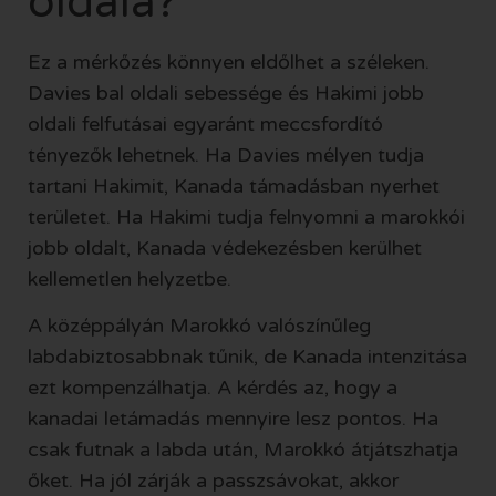
oldala?
Ez a mérkőzés könnyen eldőlhet a széleken.
Davies bal oldali sebessége és Hakimi jobb
oldali felfutásai egyaránt meccsfordító
tényezők lehetnek. Ha Davies mélyen tudja
tartani Hakimit, Kanada támadásban nyerhet
területet. Ha Hakimi tudja felnyomni a marokkói
jobb oldalt, Kanada védekezésben kerülhet
kellemetlen helyzetbe.
A középpályán Marokkó valószínűleg
labdabiztosabbnak tűnik, de Kanada intenzitása
ezt kompenzálhatja. A kérdés az, hogy a
kanadai letámadás mennyire lesz pontos. Ha
csak futnak a labda után, Marokkó átjátszhatja
őket. Ha jól zárják a passzsávokat, akkor