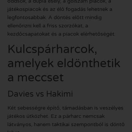
oddsok, a dupla esély, a gólszám piacok, a
játékospiacok és az élő fogadás lehetnek a
legfontosabbak. A döntés előtt mindig
ellenőrizni kell a friss szorzókat, a
kezdőcsapatokat és a piacok elérhetőségét.
Kulcspárharcok,
amelyek eldönthetik
a meccset
Davies vs Hakimi
Két sebességre építő, támadásban is veszélyes
játékos ütközhet. Ez a párharc nemcsak
látványos, hanem taktikai szempontból is döntő