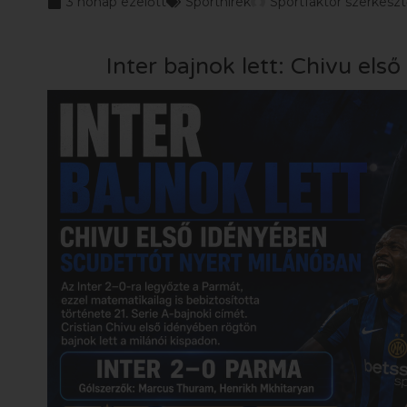
3 hónap ezelőtt
Sporthírek
Sportfaktor szerkesz
Inter bajnok lett: Chivu els