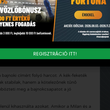
 Calhanoglu és a védelem vezérei együtt
zezonban bajnoki szintet képviselt.
ége előtt lezárták a
után, 12 pontos előnnyel a Napoli előtt, három
REGISZTRÁCIÓ ITT!
e erős és kiegyensúlyozott idényt futott Chivu
a bajnoki címért folyó harcot. A kék-feketék
k stabilak, hanem a kötelezőnek tűnő
bözteti meg a bajnokcsapatot a jó
elenül kihasználta azokat. Amikor a Milan és a