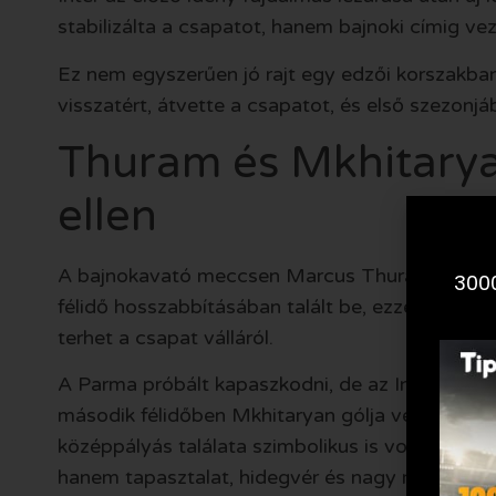
stabilizálta a csapatot, hanem bajnoki címig vez
Ez nem egyszerűen jó rajt egy edzői korszakban
visszatért, átvette a csapatot, és első szezonjá
Thuram és Mkhitarya
ellen
A bajnokavató meccsen Marcus Thuram adta me
3000
félidő hosszabbításában talált be, ezzel felszab
terhet a csapat válláról.
A Parma próbált kapaszkodni, de az Inter érett
második félidőben Mkhitaryan gólja végleg eldö
középpályás találata szimbolikus is volt: az Inte
hanem tapasztalat, hidegvér és nagy meccseken