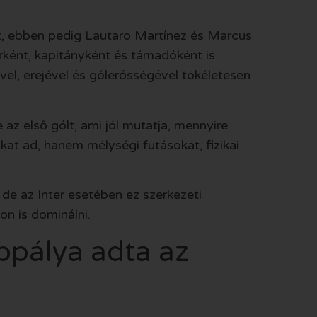
t, ebben pedig Lautaro Martínez és Marcus
ként, kapitányként és támadóként is
l, erejével és gólerősségével tökéletesen
az első gólt, ami jól mutatja, mennyire
at ad, hanem mélységi futásokat, fizikai
de az Inter esetében ez szerkezeti
von is dominálni.
ppálya adta az