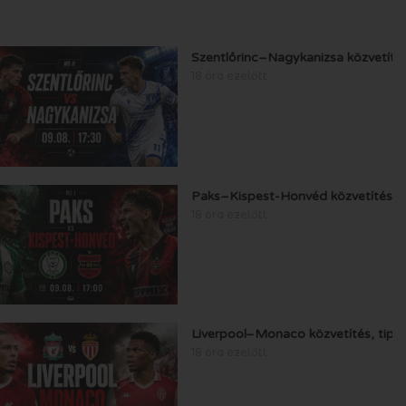
Szentlőrinc–Nagykanizsa közvetítés
18 óra ezelőtt
Paks–Kispest-Honvéd közvetítés, t
18 óra ezelőtt
Liverpool–Monaco közvetítés, tipp
18 óra ezelőtt