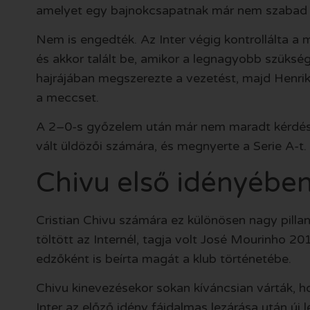
amelyet egy bajnokcsapatnak már nem szabad 
Nem is engedték. Az Inter végig kontrollálta a 
és akkor talált be, amikor a legnagyobb szüksé
hajrájában megszerezte a vezetést, majd Henrik
a meccset.
A 2–0-s győzelem után már nem maradt kérdés: 
vált üldözői számára, és megnyerte a Serie A-t.
Chivu első idényében
Cristian Chivu számára ez különösen nagy pilla
töltött az Internél, tagja volt José Mourinho 2
edzőként is beírta magát a klub történetébe.
Chivu kinevezésekor sokan kíváncsian várták, h
Inter az előző idény fájdalmas lezárása után új