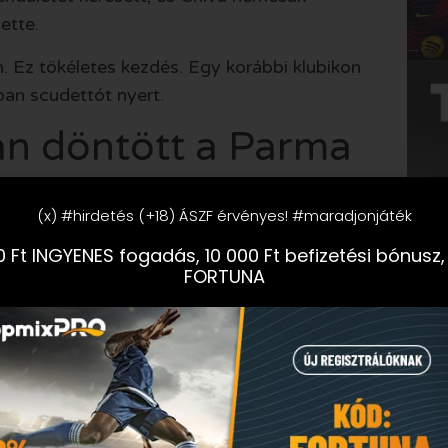
ette.
. Ez tökéletes kezdés. Egy korábbi klubikon
ban scudettót nyert.
n döntött a Parma
(x) #hirdetés (+18) ÁSZF érvényes! #maradjonjáték
g az alaphangot. A francia támadó az első
 Ft INGYENES fogadás, 10 000 Ft befizetési bónusz,
FORTUNA
adította a San Sirót, és levette a legnagyobb
ebb, erősebb és szervezettebb volt. A
ntötte a találkozót. A rutinos örmény
r bajnoki címét nemcsak fiatal lendület,
 edzett karakter hozta össze.