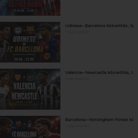
Udinese–Barcelona közvetítés, tip
1 nap ezelőtt
Valencia–Newcastle közvetítés, ti
1 nap ezelőtt
Barcelona–Nottingham Forest közve
1 nap ezelőtt