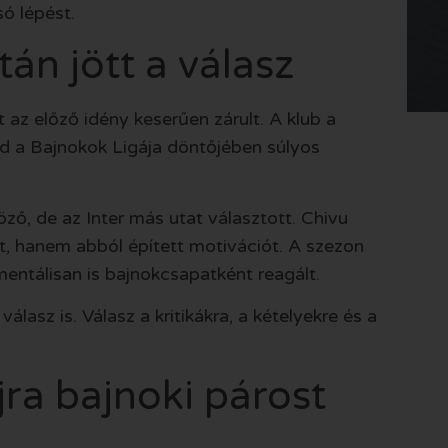
só lépést.
tán jött a válasz
t az előző idény keserűen zárult. A klub a
jd a Bajnokok Ligája döntőjében súlyos
ző, de az Inter más utat választott. Chivu
, hanem abból épített motivációt. A szezon
entálisan is bajnokcsapatként reagált.
asz is. Válasz a kritikákra, a kételyekre és a
ra bajnoki párost