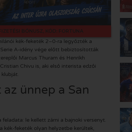
FIZETÉSI BÓNUSZ, KÓD: FORTUNA
milánói kék-feketék 2–0-ra legyőzték a
Serie A-idény vége előtt bebiztosították
szereplői Marcus Thuram és Henrikh
istian Chivu is, aki első interista edzői
klubját.
tt az ünnep a San
eladata: le kellett zárni a bajnoki versenyt.
 kék-feketék olyan helyzetbe kerültek,