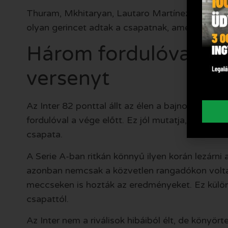
Thuram, Mkhitaryan, Lautaro Martínez, Barella,
olyan gerincet adtak a csapatnak, amely egész s
Három fordulóval a v
versenyt
Az Inter 82 ponttal állt az élen a bajnokavatás 
fordulóval a vége előtt. Ez jól mutatja, mennyir
csapata.
A Serie A-ban ritkán könnyű ilyen korán lezárni 
azonban nemcsak a közvetlen rangadókon volta
meccseken is hozták az eredményeket. Ez külön
csapattól.
Az Inter nem a riválisok hibáiból élt, de könyört