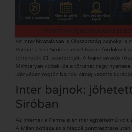
3000 FT INGYENES FOGADÁS ÉS BE
Az Inter hivatalosan is Olaszország bajnoka: a 
Parmát a San Siróban, ezzel három fordulóval a 
történetük 21. scudettóját. A bajnokavatás fő
Mkhitaryan voltak, de a történet nagy nyertese Cr
idényében rögtön bajnoki címig vezette korábbi 
Inter bajnok: jöhete
Siróban
Az Internek a Parma ellen már egyértelmű volt a f
A Milan botlása és a Napoli pontvesztése után a