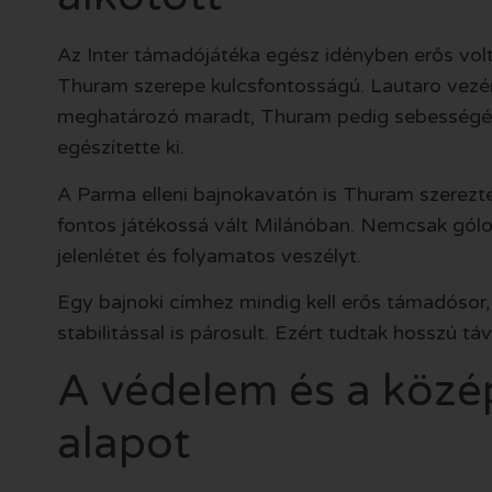
Az Inter támadójátéka egész idényben erős vol
Thuram szerepe kulcsfontosságú. Lautaro vezér
meghatározó maradt, Thuram pedig sebességéve
egészítette ki.
A Parma elleni bajnokavatón is Thuram szerezte 
fontos játékossá vált Milánóban. Nemcsak gólok
jelenlétet és folyamatos veszélyt.
Egy bajnoki címhez mindig kell erős támadósor, 
stabilitással is párosult. Ezért tudtak hosszú tá
A védelem és a közé
alapot