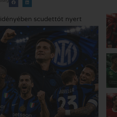
tőség
ő idényében scudettót nyert