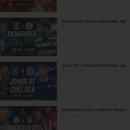
Kilmarnock–Celtic közvetítés, tipp
19 óra ezelőtt
Johor DT–Chelsea közvetítés, tipp
19 óra ezelőtt
Manchester City–Atlético Madrid k
19 óra ezelőtt