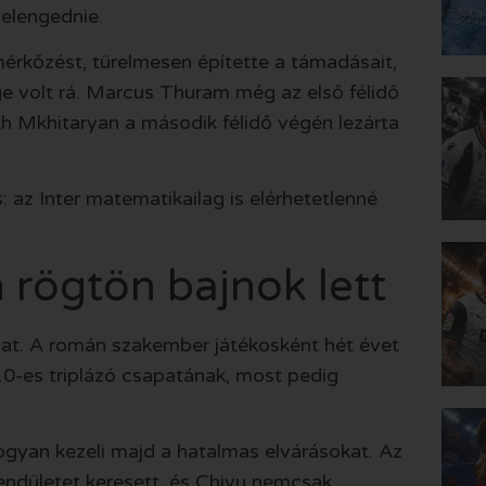
elengednie.
mérkőzést, türelmesen építette a támadásait,
ge volt rá. Marcus Thuram még az első félidő
h Mkhitaryan a második félidő végén lezárta
az Inter matematikailag is elérhetetlenné
 rögtön bajnok lett
nat. A román szakember játékosként hét évet
010-es triplázó csapatának, most pedig
ogyan kezeli majd a hatalmas elvárásokat. Az
 lendületet keresett, és Chivu nemcsak