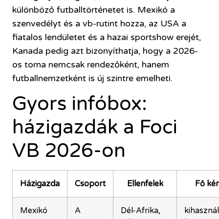
különböző futballtörténetet is. Mexikó a
szenvedélyt és a vb-rutint hozza, az USA a
fiatalos lendületet és a hazai sportshow erejét,
Kanada pedig azt bizonyíthatja, hogy a 2026-
os torna nemcsak rendezőként, hanem
futballnemzetként is új szintre emelheti.
Gyors infóbox:
házigazdák a Foci
VB 2026-on
Házigazda
Csoport
Ellenfelek
Fő ké
Mexikó
A
Dél-Afrika,
kihasznál