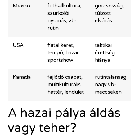
Mexikó
futballkultúra,
görcsösség,
szurkolói
túlzott
nyomás, vb-
elvárás
rutin
USA
fiatal keret,
taktikai
tempó, hazai
érettség
sportshow
hiánya
Kanada
fejlődő csapat,
rutintalanság
multikulturális
nagy vb-
háttér, lendület
meccseken
A hazai pálya áldás
vagy teher?