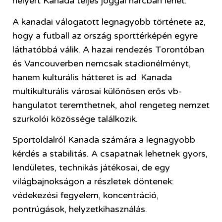
helyért Kanada teljes joggal harcban lehet.
A kanadai válogatott legnagyobb története az,
hogy a futball az ország sporttérképén egyre
láthatóbbá válik. A hazai rendezés Torontóban
és Vancouverben nemcsak stadionélményt,
hanem kulturális hátteret is ad. Kanada
multikulturális városai különösen erős vb-
hangulatot teremthetnek, ahol rengeteg nemzet
szurkolói közössége találkozik.
Sportoldalról Kanada számára a legnagyobb
kérdés a stabilitás. A csapatnak lehetnek gyors,
lendületes, technikás játékosai, de egy
világbajnokságon a részletek döntenek:
védekezési fegyelem, koncentráció,
pontrúgások, helyzetkihasználás.