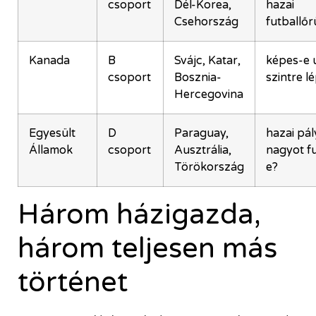
csoport
Dél-Korea,
hazai
Csehország
futballőr
Kanada
B
Svájc, Katar,
képes-e 
csoport
Bosznia-
szintre l
Hercegovina
Egyesült
D
Paraguay,
hazai pá
Államok
csoport
Ausztrália,
nagyot f
Törökország
e?
Három házigazda,
három teljesen más
történet