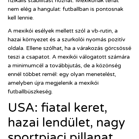
fizikális stabilitást hozhat. Mexikónak tehát
nem elég a hangulat: futballban is pontosnak
kell lennie.
A mexikói esélyek mellett szól a vb-rutin, a
hazai környezet és a szurkolói nyomás pozitív
oldala. Ellene szólhat, ha a várakozás görcsössé
teszi a csapatot. A mexikói válogatott számára
a minimumcél a továbbjutás, de a közönség
ennél többet remél: egy olyan menetelést,
amelyben újra megjelenik a mexikói
futballbüszkeség.
USA: fiatal keret,
hazai lendület, nagy
sportpiaci pillanat