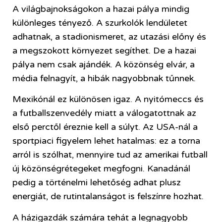
A világbajnokságokon a hazai pálya mindig
különleges tényező. A szurkolók lendületet
adhatnak, a stadionismeret, az utazási előny és
a megszokott környezet segíthet. De a hazai
pálya nem csak ajándék. A közönség elvár, a
média felnagyít, a hibák nagyobbnak tűnnek.
Mexikónál ez különösen igaz. A nyitómeccs és
a futballszenvedély miatt a válogatottnak az
első perctől éreznie kell a súlyt. Az USA-nál a
sportpiaci figyelem lehet hatalmas: ez a torna
arról is szólhat, mennyire tud az amerikai futball
új közönségrétegeket megfogni. Kanadánál
pedig a történelmi lehetőség adhat plusz
energiát, de rutintalanságot is felszínre hozhat.
A házigazdák számára tehát a legnagyobb