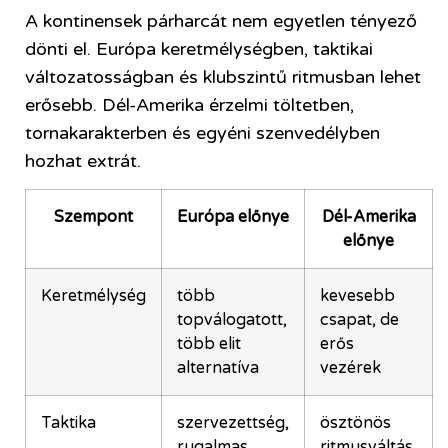
A kontinensek párharcát nem egyetlen tényező
dönti el. Európa keretmélységben, taktikai
változatosságban és klubszintű ritmusban lehet
erősebb. Dél-Amerika érzelmi töltetben,
tornakarakterben és egyéni szenvedélyben
hozhat extrát.
Szempont
Európa előnye
Dél-Amerika
előnye
Keretmélység
több
kevesebb
topválogatott,
csapat, de
több elit
erős
alternatíva
vezérek
Taktika
szervezettség,
ösztönös
rugalmas
ritmusváltás,