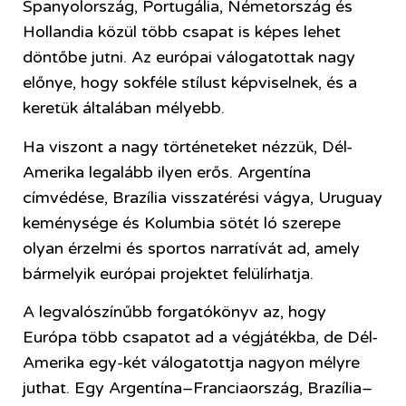
Spanyolország, Portugália, Németország és
Hollandia közül több csapat is képes lehet
döntőbe jutni. Az európai válogatottak nagy
előnye, hogy sokféle stílust képviselnek, és a
keretük általában mélyebb.
Ha viszont a nagy történeteket nézzük, Dél-
Amerika legalább ilyen erős. Argentína
címvédése, Brazília visszatérési vágya, Uruguay
keménysége és Kolumbia sötét ló szerepe
olyan érzelmi és sportos narratívát ad, amely
bármelyik európai projektet felülírhatja.
A legvalószínűbb forgatókönyv az, hogy
Európa több csapatot ad a végjátékba, de Dél-
Amerika egy-két válogatottja nagyon mélyre
juthat. Egy Argentína–Franciaország, Brazília–