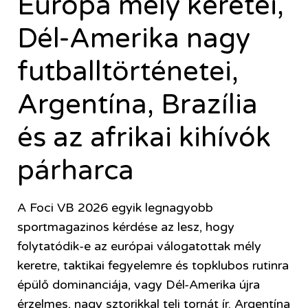
Európa mély keretei,
Dél-Amerika nagy
futballtörténetei,
Argentína, Brazília
és az afrikai kihívók
párharca
A
Foci VB 2026
egyik legnagyobb
sportmagazinos kérdése az lesz, hogy
folytatódik-e az európai válogatottak mély
keretre, taktikai fegyelemre és topklubos rutinra
épülő dominanciája, vagy Dél-Amerika újra
érzelmes, nagy sztorikkal teli tornát ír. Argentína