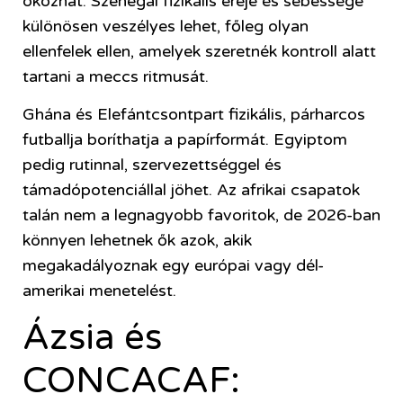
okozhat. Szenegál fizikális ereje és sebessége
különösen veszélyes lehet, főleg olyan
ellenfelek ellen, amelyek szeretnék kontroll alatt
tartani a meccs ritmusát.
Ghána és Elefántcsontpart fizikális, párharcos
futballja boríthatja a papírformát. Egyiptom
pedig rutinnal, szervezettséggel és
támadópotenciállal jöhet. Az afrikai csapatok
talán nem a legnagyobb favoritok, de 2026-ban
könnyen lehetnek ők azok, akik
megakadályoznak egy európai vagy dél-
amerikai menetelést.
Ázsia és
CONCACAF: