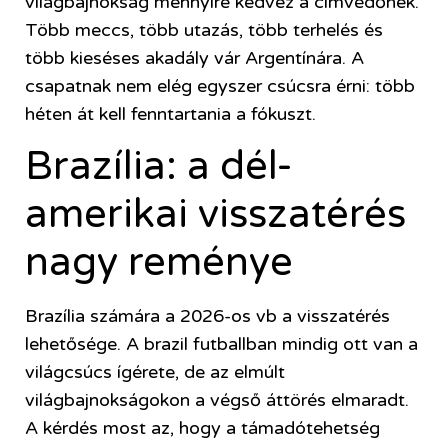
világbajnokság mennyire kedvez a címvédőnek.
Több meccs, több utazás, több terhelés és
több kieséses akadály vár Argentínára. A
csapatnak nem elég egyszer csúcsra érni: több
héten át kell fenntartania a fókuszt.
Brazília: a dél-
amerikai visszatérés
nagy reménye
Brazília számára a 2026-os vb a visszatérés
lehetősége. A brazil futballban mindig ott van a
világcsúcs ígérete, de az elmúlt
világbajnokságokon a végső áttörés elmaradt.
A kérdés most az, hogy a támadótehetség