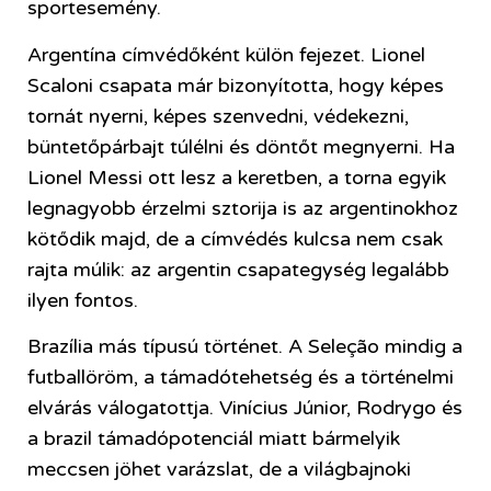
sportesemény.
Argentína címvédőként külön fejezet. Lionel
Scaloni csapata már bizonyította, hogy képes
tornát nyerni, képes szenvedni, védekezni,
büntetőpárbajt túlélni és döntőt megnyerni. Ha
Lionel Messi ott lesz a keretben, a torna egyik
legnagyobb érzelmi sztorija is az argentinokhoz
kötődik majd, de a címvédés kulcsa nem csak
rajta múlik: az argentin csapategység legalább
ilyen fontos.
Brazília más típusú történet. A Seleção mindig a
futballöröm, a támadótehetség és a történelmi
elvárás válogatottja. Vinícius Júnior, Rodrygo és
a brazil támadópotenciál miatt bármelyik
meccsen jöhet varázslat, de a világbajnoki