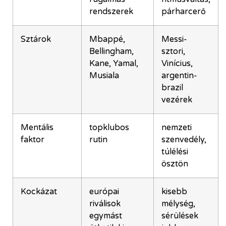
rendszerek
párharcerő
Sztárok
Mbappé,
Messi-
Bellingham,
sztori,
Kane, Yamal,
Vinícius,
Musiala
argentin-
brazil
vezérek
Mentális
topklubos
nemzeti
faktor
rutin
szenvedély,
túlélési
ösztön
Kockázat
európai
kisebb
riválisok
mélység,
egymást
sérülések