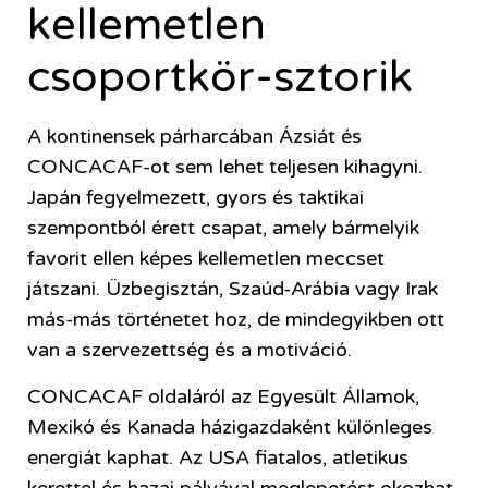
kellemetlen
csoportkör-sztorik
A kontinensek párharcában Ázsiát és
CONCACAF-ot sem lehet teljesen kihagyni.
Japán fegyelmezett, gyors és taktikai
szempontból érett csapat, amely bármelyik
favorit ellen képes kellemetlen meccset
játszani. Üzbegisztán, Szaúd-Arábia vagy Irak
más-más történetet hoz, de mindegyikben ott
van a szervezettség és a motiváció.
CONCACAF oldaláról az Egyesült Államok,
Mexikó és Kanada házigazdaként különleges
energiát kaphat. Az USA fiatalos, atletikus
kerettel és hazai pályával meglepetést okozhat.