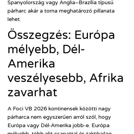
Spanyolország vagy Anglia–Brazília típusú
párharc akár a torna meghatározó pillanata
lehet.
Összegzés: Európa
mélyebb, Dél-
Amerika
veszélyesebb, Afrika
zavarhat
A
Foci VB 2026
kontinensek közötti nagy
párharca nem egyszerűen arról szól, hogy
Európa vagy Dél-Amerika jobb-e. Európa
mélyebb, több elit csapattal és taktikailag