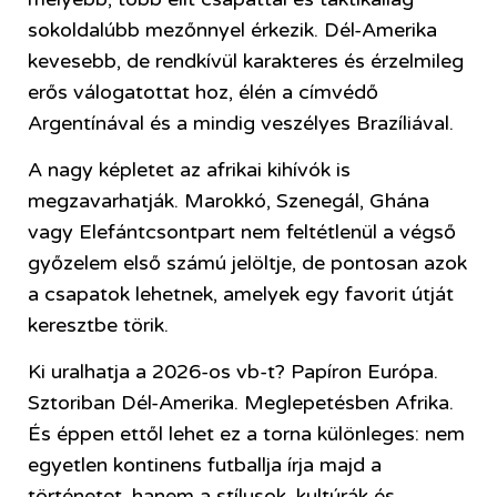
sokoldalúbb mezőnnyel érkezik. Dél-Amerika
kevesebb, de rendkívül karakteres és érzelmileg
erős válogatottat hoz, élén a címvédő
Argentínával és a mindig veszélyes Brazíliával.
A nagy képletet az afrikai kihívók is
megzavarhatják. Marokkó, Szenegál, Ghána
vagy Elefántcsontpart nem feltétlenül a végső
győzelem első számú jelöltje, de pontosan azok
a csapatok lehetnek, amelyek egy favorit útját
keresztbe törik.
Ki uralhatja a 2026-os vb-t? Papíron Európa.
Sztoriban Dél-Amerika. Meglepetésben Afrika.
És éppen ettől lehet ez a torna különleges: nem
egyetlen kontinens futballja írja majd a
történetet, hanem a stílusok, kultúrák és