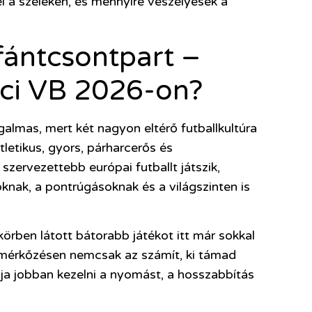
l a széleken, és mennyire veszélyesek a
fántcsontpart –
ci VB 2026-on?
almas, mert két nagyon eltérő futballkultúra
atletikus, gyors, párharcerős és
szervezettebb európai futballt játszik,
nak, a pontrúgásoknak és a világszinten is
örben látott bátorabb játékot itt már sokkal
 mérkőzésen nemcsak az számít, ki támad
ja jobban kezelni a nyomást, a hosszabbítás