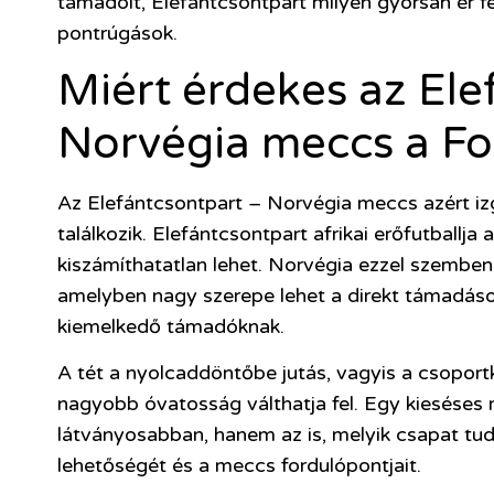
támadóit, Elefántcsontpart milyen gyorsan ér fe
pontrúgások.
Miért érdekes az Ele
Norvégia meccs a Fo
Az Elefántcsontpart – Norvégia meccs azért izg
találkozik. Elefántcsontpart afrikai erőfutballja 
kiszámíthatatlan lehet. Norvégia ezzel szemben 
amelyben nagy szerepe lehet a direkt támadások
kiemelkedő támadóknak.
A tét a nyolcaddöntőbe jutás, vagyis a csoportk
nagyobb óvatosság válthatja fel. Egy kieséses
látványosabban, hanem az is, melyik csapat tud
lehetőségét és a meccs fordulópontjait.