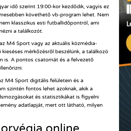
ar idő szerint 19:00-kor kezdődik, vagyis ez
lmesebben követhető vb-program lehet. Nem
nem klasszikus esti futballidőpontról, ami
nézni a találkozót.
az M4 Sport vagy az aktuális közmédia-
 kieséses mérkőzésről beszélünk, a találkozó
 is. A pontos csatornát és a felvezető
lenőrizni.
 M4 Sport digitális felületein és a
m szintén fontos lehet azoknak, akik a
smozgásokat és statisztikákat is figyelni
semény adatlapját, mert ott látható, milyen
orvégia online