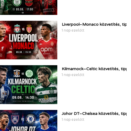
Liverpool–Monaco közvetítés, tipp
1 nap ezelőtt
Kilmarnock–Celtic közvetítés, tipp
1 nap ezelőtt
Johor DT–Chelsea közvetítés, tipp
1 nap ezelőtt