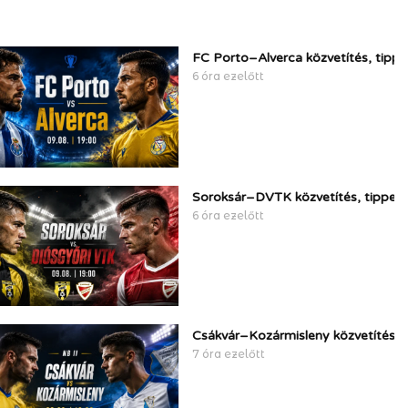
FC Porto–Alverca közvetítés, tipp
6 óra ezelőtt
Soroksár–DVTK közvetítés, tippek
6 óra ezelőtt
Csákvár–Kozármisleny közvetítés, 
7 óra ezelőtt