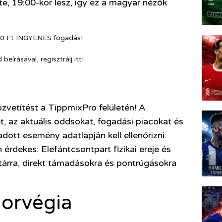
te, 19:00-kor lesz, így ez a magyar nézők
0 Ft INGYENES fogadás!
írásával, regisztrálj itt!
vetítést a TippmixPro felületén! A
 az aktuális oddsokat, fogadási piacokat és
ott esemény adatlapján kell ellenőrizni.
rdekes: Elefántcsontpart fizikai ereje és
atárra, direkt támadásokra és pontrúgásokra
Norvégia