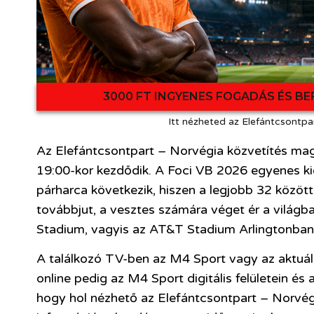
3000 FT INGYENES FOGADÁS ÉS BE
Itt nézheted az Elefántcsontpar
Az Elefántcsontpart – Norvégia közvetítés magy
19:00-kor kezdődik. A Foci VB 2026 egyenes k
párharca következik, hiszen a legjobb 32 között
továbbjut, a vesztes számára véget ér a világb
Stadium, vagyis az AT&T Stadium Arlingtonban
A találkozó TV-ben az M4 Sport vagy az aktuá
online pedig az M4 Sport digitális felületein és 
hogy hol nézhető az Elefántcsontpart – Norvég