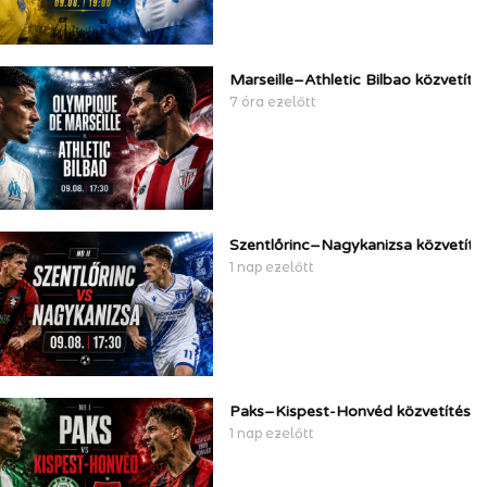
Marseille–Athletic Bilbao közvetíté
7 óra ezelőtt
Szentlőrinc–Nagykanizsa közvetítés
1 nap ezelőtt
Paks–Kispest-Honvéd közvetítés, t
1 nap ezelőtt