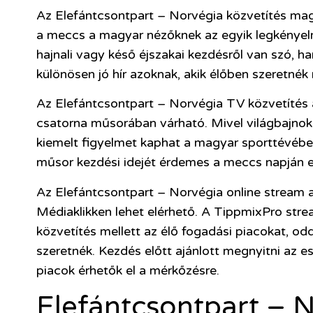
Az Elefántcsontpart – Norvégia közvetítés magy
a meccs a magyar nézőknek az egyik legkénye
hajnali vagy késő éjszakai kezdésről van szó, ha
különösen jó hír azoknak, akik élőben szeretnék 
Az Elefántcsontpart – Norvégia TV közvetítés 
csatorna műsorában várható. Mivel világbajnoki
kiemelt figyelmet kaphat a magyar sporttévében
műsor kezdési idejét érdemes a meccs napján el
Az Elefántcsontpart – Norvégia online stream az
Médiaklikken lehet elérhető. A TippmixPro strea
közvetítés mellett az élő fogadási piacokat, odd
szeretnék. Kezdés előtt ajánlott megnyitni az e
piacok érhetők el a mérkőzésre.
Elefántcsontpart – N