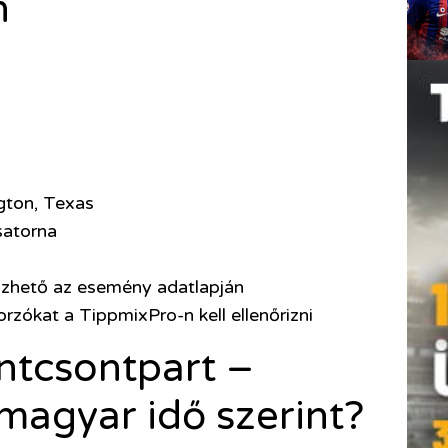
n
gton, Texas
satorna
izhető az esemény adatlapján
rzókat a TippmixPro-n kell ellenőrizni
ntcsontpart –
magyar idő szerint?