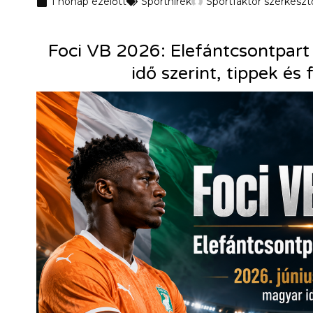
1 hónap ezelőtt
Sporthírek
Sportfaktor szerkesz
Foci VB 2026: Elefántcsontpart
idő szerint, tippek és