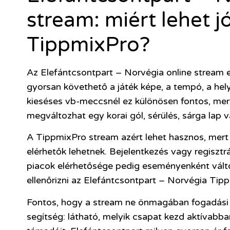
stream: miért lehet j
TippmixPro?
Az Elefántcsontpart – Norvégia online stream 
gyorsan követhető a játék képe, a tempó, a hel
kieséses vb-meccsnél ez különösen fontos, mert
megváltozhat egy korai gól, sérülés, sárga lap va
A TippmixPro stream azért lehet hasznos, mert a
elérhetők lehetnek. Bejelentkezés vagy regisztr
piacok elérhetősége pedig eseményenként válto
ellenőrizni az Elefántcsontpart – Norvégia Ti
Fontos, hogy a stream ne önmagában fogadási d
segítség: látható, melyik csapat kezd aktívabba