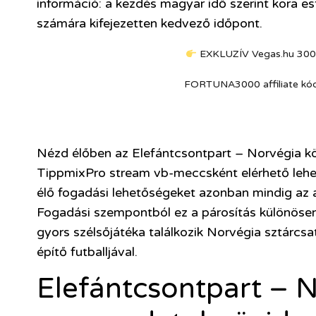
információ: a kezdés magyar idő szerint kora es
számára kifejezetten kedvező időpont.
EXKLUZÍV Vegas.hu 300
FORTUNA3000 affiliate kód be
Nézd élőben az Elefántcsontpart – Norvégia köz
TippmixPro stream vb-meccsként elérhető lehet,
élő fogadási lehetőségeket azonban mindig az ad
Fogadási szempontból ez a párosítás különösen é
gyors szélsőjátéka találkozik Norvégia sztárcs
építő futballjával.
Elefántcsontpart – 