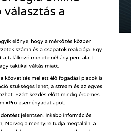
ó választás a
egyik előnye, hogy a mérkőzés közben
yzetek száma és a csapatok reakciója. Egy
 a találkozó menete néhány perc alatt
gy taktikai váltás miatt.
 közvetítés mellett élő fogadási piacok is
áció szükséges lehet, a stream és az egyes
zhat. Ezért kezdés előtt mindig érdemes
ppmixPro eseményadatlapot.
öntést jelentsen. Inkább információs
n, Norvégia mennyire tudja megtalálni a