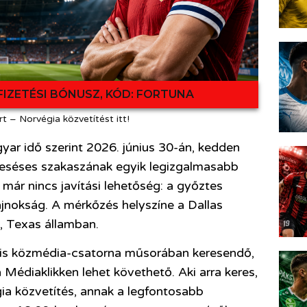
FIZETÉSI BÓNUSZ, KÓD: FORTUNA
t – Norvégia közvetítést itt!
ar idő szerint 2026. június 30-án, kedden
ieséses szakaszának egyik legizgalmasabb
 már nincs javítási lehetőség: a győztes
ajnokság. A mérkőzés helyszíne a Dallas
, Texas államban.
lis közmédia-csatorna műsorában keresendő,
a Médiaklikken lehet követhető. Aki arra keres,
ia közvetítés, annak a legfontosabb