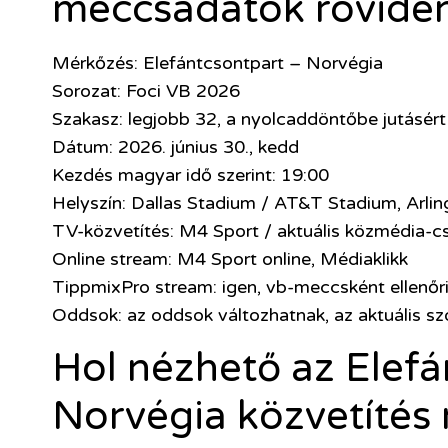
meccsadatok rövide
Mérkőzés: Elefántcsontpart – Norvégia
Sorozat: Foci VB 2026
Szakasz: legjobb 32, a nyolcaddöntőbe jutásért
Dátum: 2026. június 30., kedd
Kezdés magyar idő szerint: 19:00
Helyszín: Dallas Stadium / AT&T Stadium, Arlin
TV-közvetítés: M4 Sport / aktuális közmédia-c
Online stream: M4 Sport online, Médiaklikk
TippmixPro stream: igen, vb-meccsként ellenőr
Oddsok: az oddsok változhatnak, az aktuális szo
Hol nézhető az Elefá
Norvégia közvetítés 