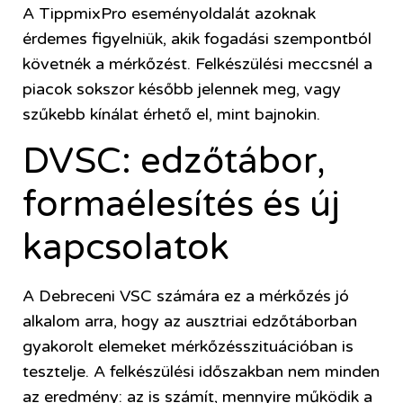
A TippmixPro eseményoldalát azoknak
érdemes figyelniük, akik fogadási szempontból
követnék a mérkőzést. Felkészülési meccsnél a
piacok sokszor később jelennek meg, vagy
szűkebb kínálat érhető el, mint bajnokin.
DVSC: edzőtábor,
formaélesítés és új
kapcsolatok
A Debreceni VSC számára ez a mérkőzés jó
alkalom arra, hogy az ausztriai edzőtáborban
gyakorolt elemeket mérkőzésszituációban is
tesztelje. A felkészülési időszakban nem minden
az eredmény: az is számít, mennyire működik a