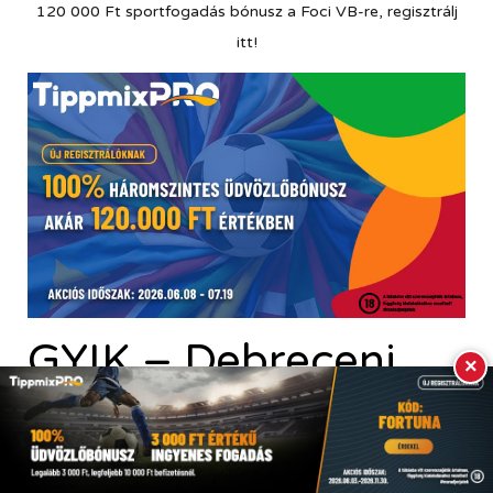
120 000 Ft sportfogadás bónusz a Foci VB-re, regisztrálj
itt!
GYIK – Debreceni
×
VSC – Slaven
Belupo közvetítés,