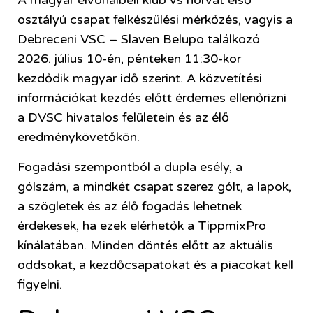
A magyar élvonalbeli klub vs horvát első
osztályú csapat felkészülési mérkőzés, vagyis a
Debreceni VSC – Slaven Belupo találkozó
2026. július 10-én, pénteken 11:30-kor
kezdődik magyar idő szerint. A közvetítési
információkat kezdés előtt érdemes ellenőrizni
a DVSC hivatalos felületein és az élő
eredménykövetőkön.
Fogadási szempontból a dupla esély, a
gólszám, a mindkét csapat szerez gólt, a lapok,
a szögletek és az élő fogadás lehetnek
érdekesek, ha ezek elérhetők a TippmixPro
kínálatában. Minden döntés előtt az aktuális
oddsokat, a kezdőcsapatokat és a piacokat kell
figyelni.