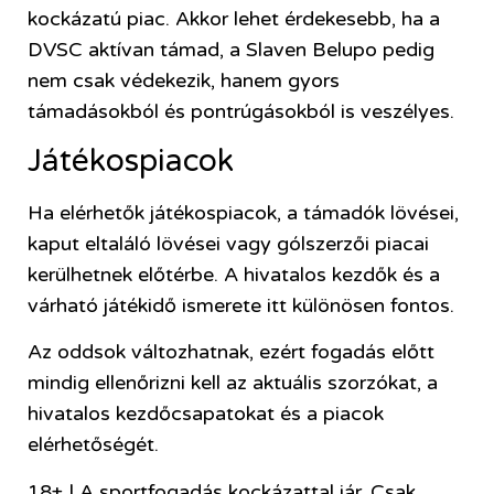
kockázatú piac. Akkor lehet érdekesebb, ha a
DVSC aktívan támad, a Slaven Belupo pedig
nem csak védekezik, hanem gyors
támadásokból és pontrúgásokból is veszélyes.
Játékospiacok
Ha elérhetők játékospiacok, a támadók lövései,
kaput eltaláló lövései vagy gólszerzői piacai
kerülhetnek előtérbe. A hivatalos kezdők és a
várható játékidő ismerete itt különösen fontos.
Az oddsok változhatnak, ezért fogadás előtt
mindig ellenőrizni kell az aktuális szorzókat, a
hivatalos kezdőcsapatokat és a piacok
elérhetőségét.
18+ | A sportfogadás kockázattal jár. Csak