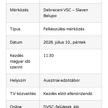
Mérkőzés
Debreceni VSC – Slaven
Belupo
Típus
Felkészülési mérkőzés
Dátum
2026. július 10., péntek
Kezdés
11:30
magyar idő
szerint
Helyszín
Ausztriai edzőtábor
TV-közvetítés
Kezdés előtt ellenőrizendő
Online
DVSC-felületek, élő