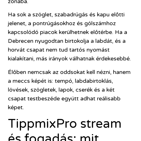
zónába.
Ha sok a szöglet, szabadrúgás és kapu előtti
jelenet, a pontrúgásokhoz és gólszámhoz
kapcsolódó piacok kerülhetnek előtérbe. Ha a
Debrecen nyugodtan birtokolja a labdát, és a
horvát csapat nem tud tartós nyomást
kialakítani, más irányok válhatnak érdekesebbé.
Élőben nemcsak az oddsokat kell nézni, hanem
a meccs képét is: tempó, labdabirtoklás,
lövések, szögletek, lapok, cserék és a két
csapat testbeszéde együtt adhat reálisabb
képet.
TippmixPro stream
és fogadás: mit