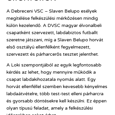
A Debreceni VSC – Slaven Belupo esélyek
megítélése felkészülési mérkőzésen mindig
külön kezelendő. A DVSC magyar élvonalbeli
csapatként szervezett, labdabiztos futballt
szeretne játszani, míg a Slaven Belupo horvát
első osztályú ellenfélként fegyelmezett,
szervezett és párharcerős tesztet jelenthet.
A Loki szempontjából az egyik legfontosabb
kérdés az lehet, hogy mennyire működik a
csapat labdakihozatala nyomás alatt. Egy
horvát ellenféllel szemben kevesebb kényelmes
labdaátvételre, több test-test elleni párharcra
és gyorsabb döntésekre kell készülni. Ez éppen
olyan típusú feladat, amely a felkészülési