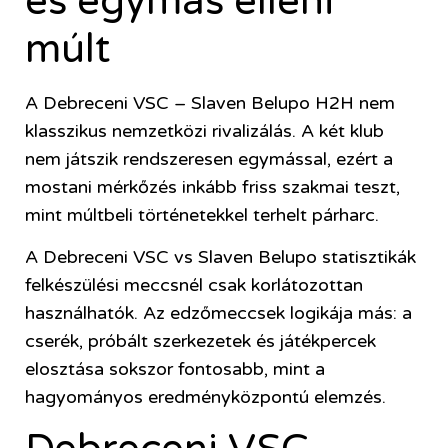
és egymás elleni
múlt
A Debreceni VSC – Slaven Belupo H2H nem
klasszikus nemzetközi rivalizálás. A két klub
nem játszik rendszeresen egymással, ezért a
mostani mérkőzés inkább friss szakmai teszt,
mint múltbeli történetekkel terhelt párharc.
A Debreceni VSC vs Slaven Belupo statisztikák
felkészülési meccsnél csak korlátozottan
használhatók. Az edzőmeccsek logikája más: a
cserék, próbált szerkezetek és játékpercek
elosztása sokszor fontosabb, mint a
hagyományos eredményközpontú elemzés.