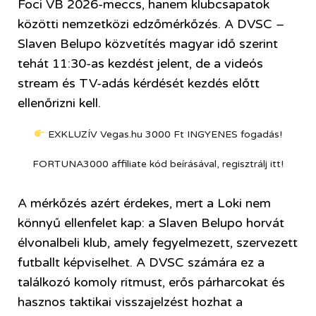
Foci VB 2026-meccs, hanem klubcsapatok
közötti nemzetközi edzőmérkőzés. A DVSC –
Slaven Belupo közvetítés magyar idő szerint
tehát 11:30-as kezdést jelent, de a videós
stream és TV-adás kérdését kezdés előtt
ellenőrizni kell.
EXKLUZÍV Vegas.hu 3000 Ft INGYENES fogadás!
FORTUNA3000 affiliate kód beírásával, regisztrálj itt!
A mérkőzés azért érdekes, mert a Loki nem
könnyű ellenfelet kap: a Slaven Belupo horvát
élvonalbeli klub, amely fegyelmezett, szervezett
futballt képviselhet. A DVSC számára ez a
találkozó komoly ritmust, erős párharcokat és
hasznos taktikai visszajelzést hozhat a