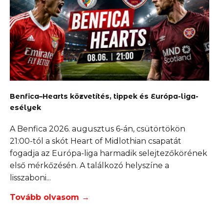
Benfica–Hearts közvetítés, tippek és Európa-liga-
esélyek
A Benfica 2026. augusztus 6-án, csütörtökön
21:00-tól a skót Heart of Midlothian csapatát
fogadja az Európa-liga harmadik selejtezőkörének
első mérkőzésén. A találkozó helyszíne a
lisszaboni
Tovább olvasom →