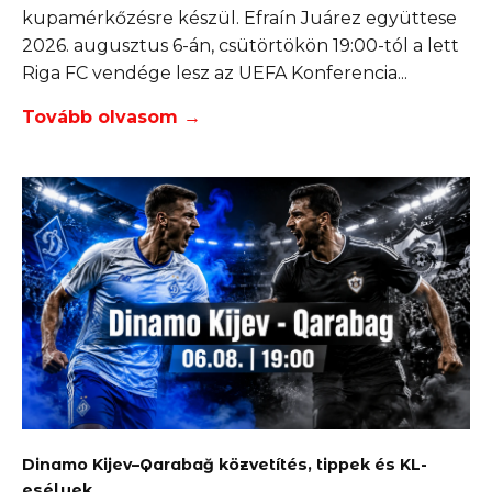
kupamérkőzésre készül. Efraín Juárez együttese
2026. augusztus 6-án, csütörtökön 19:00-tól a lett
Riga FC vendége lesz az UEFA Konferencia
Tovább olvasom →
Dinamo Kijev–Qarabağ közvetítés, tippek és KL-
esélyek