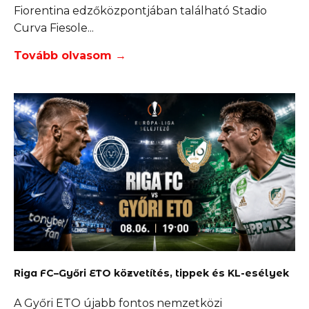
Fiorentina edzőközpontjában található Stadio
Curva Fiesole
Tovább olvasom →
Riga FC–Győri ETO közvetítés, tippek és KL-esélyek
A Győri ETO újabb fontos nemzetközi