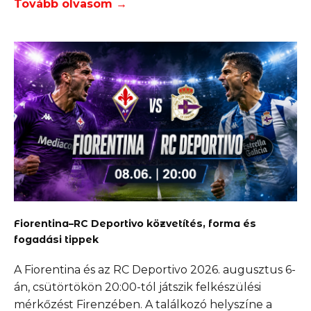
Tovább olvasom →
Fiorentina–RC Deportivo közvetítés, forma és
fogadási tippek
A Fiorentina és az RC Deportivo 2026. augusztus 6-
án, csütörtökön 20:00-tól játszik felkészülési
mérkőzést Firenzében. A találkozó helyszíne a