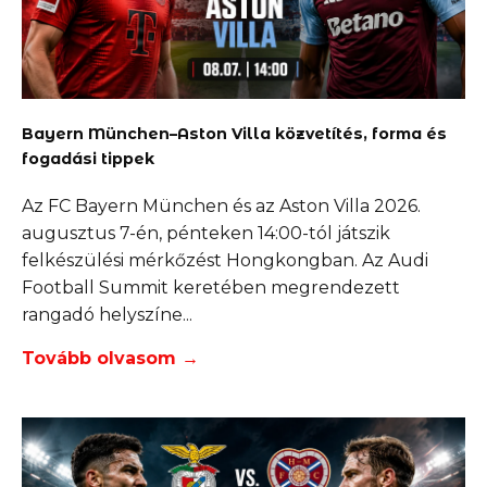
Bayern München–Aston Villa közvetítés, forma és
fogadási tippek
Az FC Bayern München és az Aston Villa 2026.
augusztus 7-én, pénteken 14:00-tól játszik
felkészülési mérkőzést Hongkongban. Az Audi
Football Summit keretében megrendezett
rangadó helyszíne
Tovább olvasom →