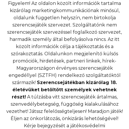
Figyelem! Az oldalon közölt információk tartalma
kizárólag marketingkommunikációnak minősül,
oldalunk független helyszín, nem birtokolja
szerencsejáték szervezet. Szolgáltatónk nem
szerencsejáték szervezéssel foglalkozó szervezet,
harmadik személy által befolyásolva nincs. Az itt
közölt információk célja a tájékoztatás és a
szórakoztatás. Oldalunkon megjelenítő külsős
promóciók, hirdetések, partneri linkek, hírek-
Magyarországon érvényes szerencsejáték
engedéllyel (SZTFH) rendelkező szolgáltatóktól
származik!
Szerencsejátékban kizárólag 18.
életévüket betöltött személyek vehetnek
részt!
A túlzásba vitt szerencsejáték ártalmas,
szenvedélybetegség, függőség kialakulásához
vezethet! Játssz felelősségteljesen! Maradjon játék!
Éljen az önkorlátozás, önkizárás lehetőségével!
Kérje bejegyzését a játékosvédelmi