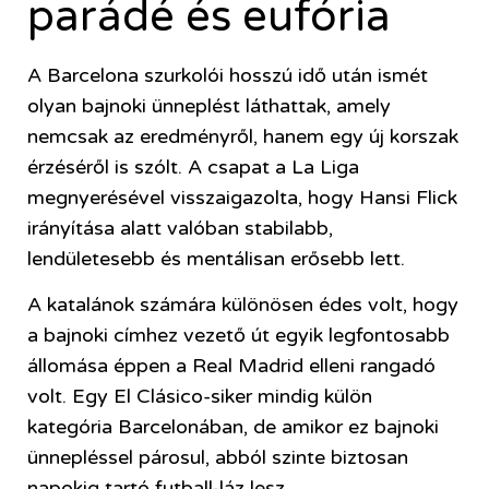
parádé és eufória
A Barcelona szurkolói hosszú idő után ismét
olyan bajnoki ünneplést láthattak, amely
nemcsak az eredményről, hanem egy új korszak
érzéséről is szólt. A csapat a La Liga
megnyerésével visszaigazolta, hogy Hansi Flick
irányítása alatt valóban stabilabb,
lendületesebb és mentálisan erősebb lett.
A katalánok számára különösen édes volt, hogy
a bajnoki címhez vezető út egyik legfontosabb
állomása éppen a Real Madrid elleni rangadó
volt. Egy El Clásico-siker mindig külön
kategória Barcelonában, de amikor ez bajnoki
ünnepléssel párosul, abból szinte biztosan
napokig tartó futball-láz lesz.