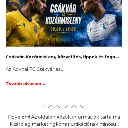
C
sákvár–Kozármisleny közvetítés, tippek és fogadás
Az Aqvital FC Csákvár és
Tovább olvasom →
Figyelem! Az oldalon közölt információk tartalma
kizárólag marketingkommunikációnak minősül,