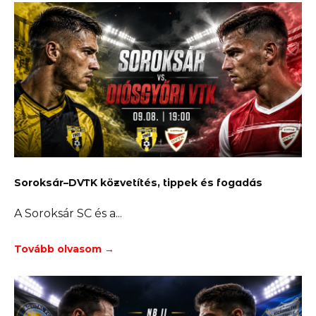
Soroksár–DVTK közvetítés, tippek és fogadás
A Soroksár SC és a
Tovább olvasom →