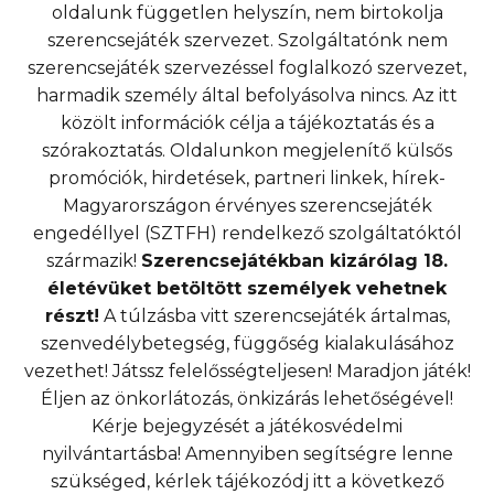
oldalunk független helyszín, nem birtokolja
szerencsejáték szervezet. Szolgáltatónk nem
szerencsejáték szervezéssel foglalkozó szervezet,
harmadik személy által befolyásolva nincs. Az itt
közölt információk célja a tájékoztatás és a
szórakoztatás. Oldalunkon megjelenítő külsős
promóciók, hirdetések, partneri linkek, hírek-
Magyarországon érvényes szerencsejáték
engedéllyel (SZTFH) rendelkező szolgáltatóktól
származik!
Szerencsejátékban kizárólag 18.
életévüket betöltött személyek vehetnek
részt!
A túlzásba vitt szerencsejáték ártalmas,
szenvedélybetegség, függőség kialakulásához
vezethet! Játssz felelősségteljesen! Maradjon játék!
Éljen az önkorlátozás, önkizárás lehetőségével!
Kérje bejegyzését a játékosvédelmi
nyilvántartásba! Amennyiben segítségre lenne
szükséged, kérlek tájékozódj itt a következő