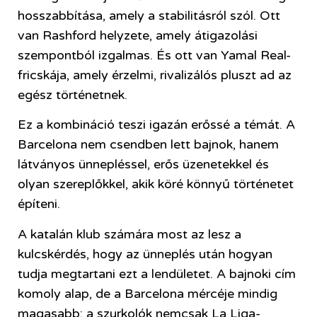
hosszabbítása, amely a stabilitásról szól. Ott
van Rashford helyzete, amely átigazolási
szempontból izgalmas. És ott van Yamal Real-
fricskája, amely érzelmi, rivalizálós pluszt ad az
egész történetnek.
Ez a kombináció teszi igazán erőssé a témát. A
Barcelona nem csendben lett bajnok, hanem
látványos ünnepléssel, erős üzenetekkel és
olyan szereplőkkel, akik köré könnyű történetet
építeni.
A katalán klub számára most az lesz a
kulcskérdés, hogy az ünneplés után hogyan
tudja megtartani ezt a lendületet. A bajnoki cím
komoly alap, de a Barcelona mércéje mindig
magasabb: a szurkolók nemcsak La Liga-