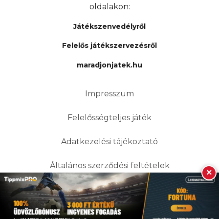
oldalakon:
Játékszenvedélyről
Felelős játékszervezésről
maradjonjatek.hu
Impresszum
Felelősségteljes játék
Adatkezelési tájékoztató
Általános szerződési feltételek
×
© Design & Build: Dudás Ildikó
© SPORTFAKTOR – Minden jog fenntartva!