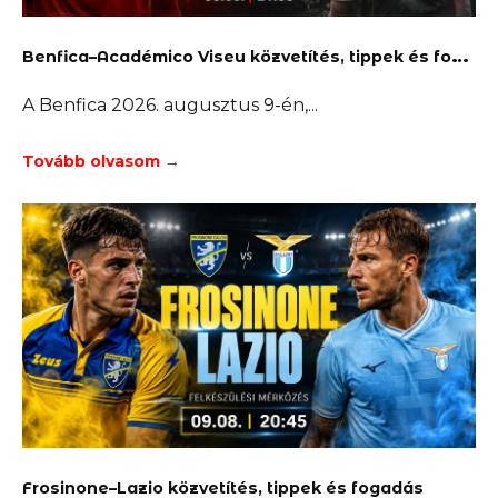
B
enfica–Académico Viseu közvetítés, tippek és fogadás
A Benfica 2026. augusztus 9-én,
Tovább olvasom →
Frosinone–Lazio közvetítés, tippek és fogadás