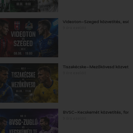
Videoton–Szeged közvetítés, esély
9 óra ezelőtt
Tiszakécske–Mezőkövesd közvetítés
9 óra ezelőtt
BVSC–Kecskemét közvetítés, formá
9 óra ezelőtt