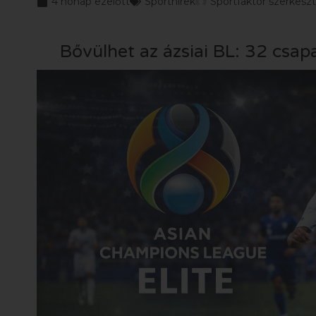
4 hónap ezelőtt
Sporthírek
Sportfaktor szerkesz
Bővülhet az ázsiai BL: 32 csapat