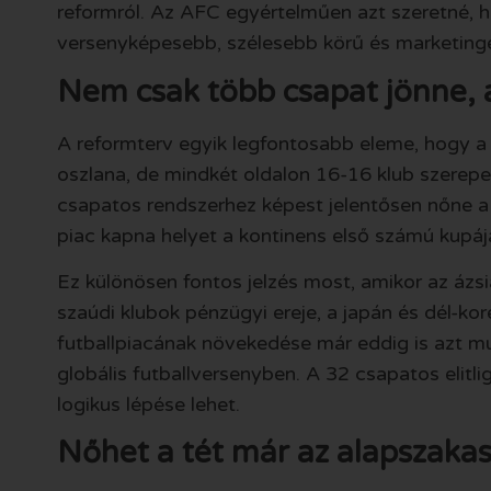
reformról. Az AFC egyértelműen azt szeretné, ho
versenyképesebb, szélesebb körű és marketingé
Nem csak több csapat jönne, a
A reformterv egyik legfontosabb eleme, hogy a s
oszlana, de mindkét oldalon 16-16 klub szerepeln
csapatos rendszerhez képest jelentősen nőne a
piac kapna helyet a kontinens első számú kupáj
Ez különösen fontos jelzés most, amikor az ázsi
szaúdi klubok pénzügyi ereje, a japán és dél-kor
futballpiacának növekedése már eddig is azt m
globális futballversenyben. A 32 csapatos elit
logikus lépése lehet.
Nőhet a tét már az alapszakas