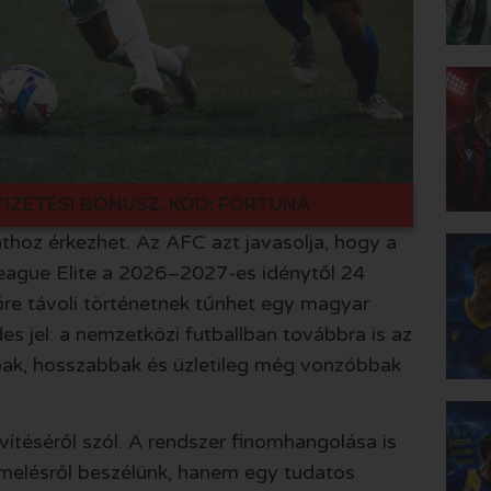
FIZETÉSI BÓNUSZ, KÓD: FORTUNA
nthoz érkezhet. Az AFC azt javasolja, hogy a
ague Elite a 2026–2027-es idénytől 24
őre távoli történetnek tűnhet egy magyar
s jel: a nemzetközi futballban továbbra is az
bak, hosszabbak és üzletileg még vonzóbbak
téséről szól. A rendszer finomhangolása is
melésről beszélünk, hanem egy tudatos