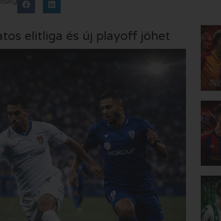
tőség
os elitliga és új playoff jöhet