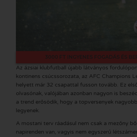
3000 FT INGYENES FOGADÁS ÉS BE
Az ázsiai klubfutball újabb látványos fordulópo
kontinens csúcssorozata, az AFC Champions Le
helyett már 32 csapattal fusson tovább. Ez els
olvasónak, valójában azonban nagyon is beszéde
a trend erősödik, hogy a topversenyek nagyob
legyenek.
A mostani terv ráadásul nem csak a mezőny bőví
napirenden van, vagyis nem egyszerű létszáme