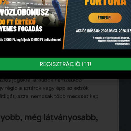
s futballmenetrend. A klub-vb, a
zai bajnokságok mellett már Ázsiában sem
aptárba. Az AFC tehát láthatóan nemcsak
 az újításokat.
 a futballvilágnak: merre halad a sport,
szerepet kapnak az új piacok. Az ázsiai BL
erősebb üzleti és szakmai tér.
REGISZTRÁCIÓ ITT!
izációja ma már mindenre hat. Hat az
víziós jogokra, a klubok nemzetközi
gy régió a sztárok vagy épp az edzők
itligát, azzal nemcsak több meccset kap
gyobb, még látványosabb,