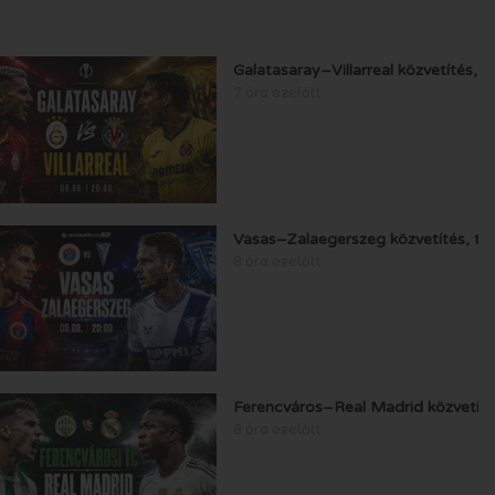
Galatasaray–Villarreal közvetítés, 
7 óra ezelőtt
Vasas–Zalaegerszeg közvetítés, ti
8 óra ezelőtt
Ferencváros–Real Madrid közvetíté
8 óra ezelőtt