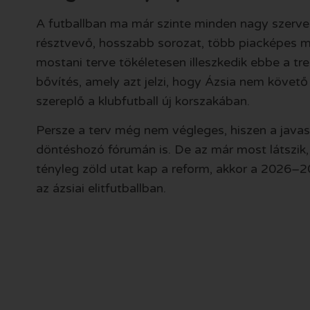
A futballban ma már szinte minden nagy szerv
résztvevő, hosszabb sorozat, több piacképes m
mostani terve tökéletesen illeszkedik ebbe a t
bővítés, amely azt jelzi, hogy Ázsia nem követő
szereplő a klubfutball új korszakában.
Persze a terv még nem végleges, hiszen a javas
döntéshozó fórumán is. De az már most látszik
tényleg zöld utat kap a reform, akkor a 2026–2
az ázsiai elitfutballban.