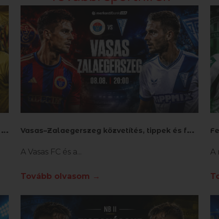
G
alatasaray–Villarreal közvetítés, tippek és fogadás
V
asas–Zalaegerszeg közvetítés, tippek és fogadás
A Vasas FC és a
A 
Tovább olvasom →
T