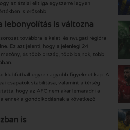
gy az ázsiai elitliga egyszerre legyen
rtékben is erősebb.
 lebonyolítás is változna
orozat továbbra is keleti és nyugati régióra
e. Ez azt jelenti, hogy a jelenlegi 24
 mezőny, és több ország, több bajnok, több
ában.
ai klubfutball egyre nagyobb figyelmet kap. A
eai csapatok stabilitása, valamint a térség
utatta, hogy az AFC nem akar lemaradni a
liga ennek a gondolkodásnak a következő
zban is