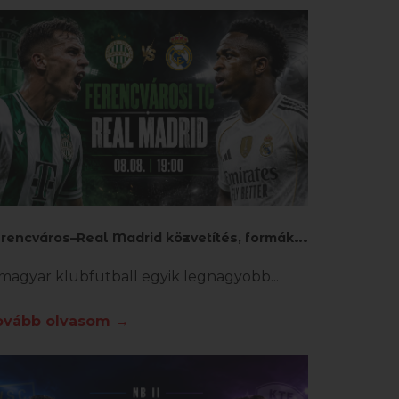
F
erencváros–Real Madrid közvetítés, formák és fogadási tippek
magyar klubfutball egyik legnagyobb
ovább olvasom →