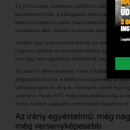
Ez jól mutatja, mennyire zsúfolttá vált a globáli
kontinenstornák, a válogatott meccsek és a ha
lehet büntetlenül újabb meccseket betolni a n
növekedni akar, hanem óvatosan akarja időzíteni
Amikor egy ilyen sorozat bővül, az mindig üzenet
hogyan változik a versenystruktúra, és mekkora 
már rég nem egzotikus mellékszál, hanem egyre 
Ez azért is lehet érdekes, mert a futball global
átigazolási piacra, a játékosmozgásokra, a tele
láthatóságára és arra is, mennyire vonzó egy-e
számára. Ha az AFC még nagyobbra nyitja az el
Ázsia, hanem nagyobb nemzetközi figyelmet is.
Az irány egyértelmű: még na
még versenyképesebb