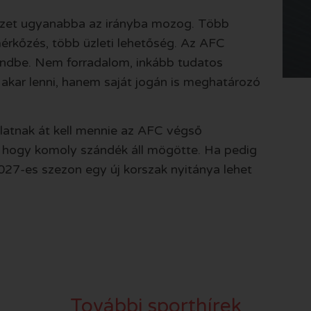
ezet ugyanabba az irányba mozog. Több
érkőzés, több üzleti lehetőség. Az AFC
rendbe. Nem forradalom, inkább tudatos
 akar lenni, hanem saját jogán is meghatározó
latnak át kell mennie az AFC végső
, hogy komoly szándék áll mögötte. Ha pedig
027-es szezon egy új korszak nyitánya lehet
További sporthírek