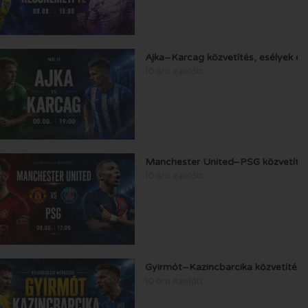
Ajka–Karcag közvetítés, esélyek és
10 óra ezelőtt
Manchester United–PSG közvetítés,
10 óra ezelőtt
Gyirmót–Kazincbarcika közvetítés, 
10 óra ezelőtt