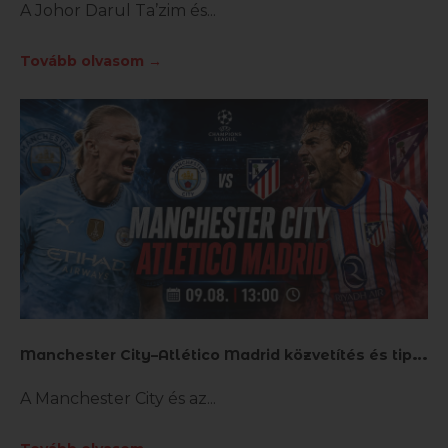
A Johor Darul Ta’zim és
Tovább olvasom →
M
anchester City–Atlético Madrid közvetítés és tippek
A Manchester City és az