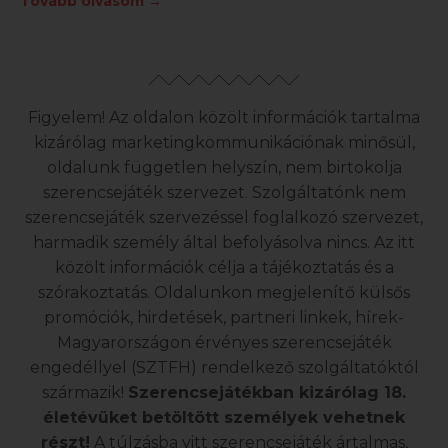
Tovább olvasom →
Figyelem! Az oldalon közölt információk tartalma
kizárólag marketingkommunikációnak minősül,
oldalunk független helyszín, nem birtokolja
szerencsejáték szervezet. Szolgáltatónk nem
szerencsejáték szervezéssel foglalkozó szervezet,
harmadik személy által befolyásolva nincs. Az itt
közölt információk célja a tájékoztatás és a
szórakoztatás. Oldalunkon megjelenítő külsős
promóciók, hirdetések, partneri linkek, hírek-
Magyarországon érvényes szerencsejáték
engedéllyel (SZTFH) rendelkező szolgáltatóktól
származik!
Szerencsejátékban kizárólag 18.
életévüket betöltött személyek vehetnek
részt!
A túlzásba vitt szerencsejáték ártalmas,