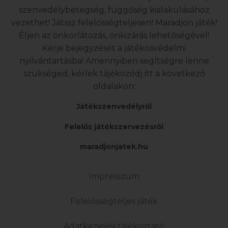
szenvedélybetegség, függőség kialakulásához
vezethet! Játssz felelősségteljesen! Maradjon játék!
Éljen az önkorlátozás, önkizárás lehetőségével!
Kérje bejegyzését a játékosvédelmi
nyilvántartásba! Amennyiben segítségre lenne
szükséged, kérlek tájékozódj itt a következő
oldalakon:
Játékszenvedélyről
Felelős játékszervezésről
maradjonjatek.hu
Impresszum
Felelősségteljes játék
Adatkezelési tájékoztató