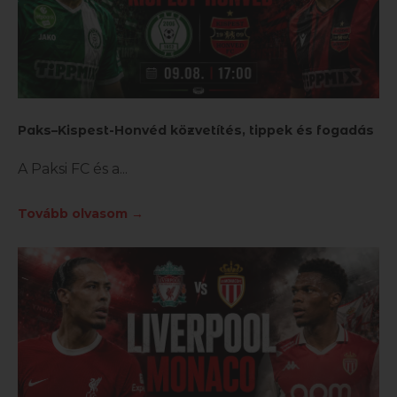
Paks–Kispest-Honvéd közvetítés, tippek és fogadás
A Paksi FC és a
Tovább olvasom →