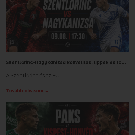
S
zentlőrinc–Nagykanizsa közvetítés, tippek és fogadás
A Szentlőrinc és az FC
Tovább olvasom →