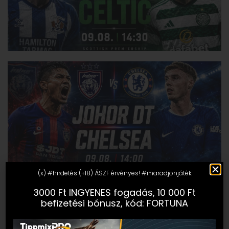
(x) #hirdetés (+18) ÁSZF érvényes! #maradjonjáték
3000 Ft INGYENES fogadás, 10 000 Ft
befizetési bónusz, kód: FORTUNA