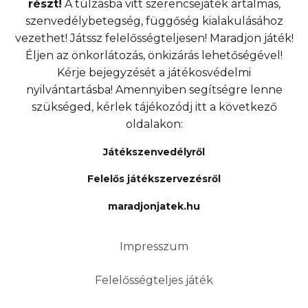
részt!
A túlzásba vitt szerencsejáték ártalmas,
szenvedélybetegség, függőség kialakulásához
vezethet! Játssz felelősségteljesen! Maradjon játék!
Éljen az önkorlátozás, önkizárás lehetőségével!
Kérje bejegyzését a játékosvédelmi
nyilvántartásba! Amennyiben segítségre lenne
szükséged, kérlek tájékozódj itt a következő
oldalakon:
Játékszenvedélyről
Felelős játékszervezésről
maradjonjatek.hu
Impresszum
Felelősségteljes játék