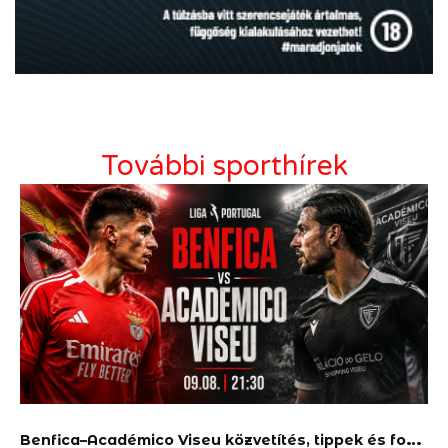
További sporthírek
B
enfica–Académico Viseu közvetítés, tippek és fogadás