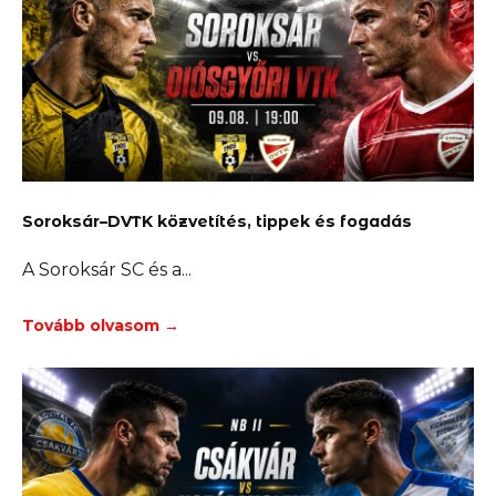
Soroksár–DVTK közvetítés, tippek és fogadás
A Soroksár SC és a
Tovább olvasom →