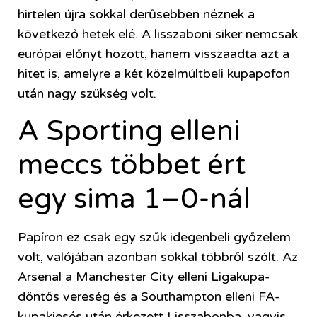
hirtelen újra sokkal derűsebben néznek a
következő hetek elé. A lisszaboni siker nemcsak
európai előnyt hozott, hanem visszaadta azt a
hitet is, amelyre a két közelmúltbeli kupapofon
után nagy szükség volt.
A Sporting elleni
meccs többet ért
egy sima 1–0-nál
Papíron ez csak egy szűk idegenbeli győzelem
volt, valójában azonban sokkal többről szólt. Az
Arsenal a Manchester City elleni Ligakupa-
döntős vereség és a Southampton elleni FA-
kupakiesés után érkezett Lisszabonba, vagyis