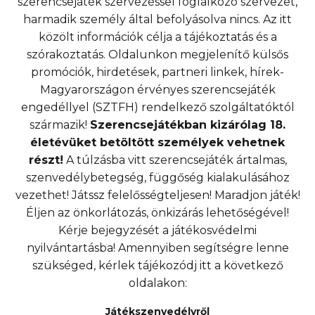
szerencsejáték szervezéssel foglalkozó szervezet,
harmadik személy által befolyásolva nincs. Az itt
közölt információk célja a tájékoztatás és a
szórakoztatás. Oldalunkon megjelenítő külsős
promóciók, hirdetések, partneri linkek, hírek-
Magyarországon érvényes szerencsejáték
engedéllyel (SZTFH) rendelkező szolgáltatóktól
származik!
Szerencsejátékban kizárólag 18.
életévüket betöltött személyek vehetnek
részt!
A túlzásba vitt szerencsejáték ártalmas,
szenvedélybetegség, függőség kialakulásához
vezethet! Játssz felelősségteljesen! Maradjon játék!
Éljen az önkorlátozás, önkizárás lehetőségével!
Kérje bejegyzését a játékosvédelmi
nyilvántartásba! Amennyiben segítségre lenne
szükséged, kérlek tájékozódj itt a következő
oldalakon:
Játékszenvedélyről