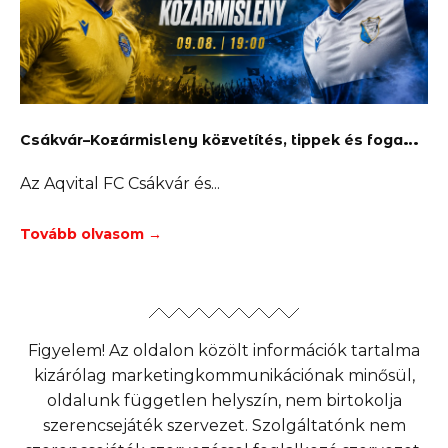
C
sákvár–Kozármisleny közvetítés, tippek és fogadás
Az Aqvital FC Csákvár és
Tovább olvasom →
Figyelem! Az oldalon közölt információk tartalma
kizárólag marketingkommunikációnak minősül,
oldalunk független helyszín, nem birtokolja
szerencsejáték szervezet. Szolgáltatónk nem