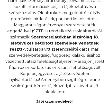
harmadik személy által befolyásolva nincs. Az itt
közölt információk célja a tájékoztatás és a
szórakoztatás. Oldalunkon megjelenítő külsős
promóciók, hirdetések, partneri linkek, hírek-
Magyarországon érvényes szerencsejáték
engedéllyel (SZTFH) rendelkező szolgáltatóktól
származik!
Szerencsejátékban kizárólag 18.
életévüket betöltött személyek vehetnek
részt!
A túlzásba vitt szerencsejáték ártalmas,
szenvedélybetegség, függőség kialakulásához
vezethet! Játssz felelősségteljesen! Maradjon játék!
Éljen az önkorlátozás, önkizárás lehetőségével!
Kérje bejegyzését a játékosvédelmi
nyilvántartásba! Amennyiben segítségre lenne
szükséged, kérlek tájékozódj itt a következő
oldalakon:
Játékszenvedélyről