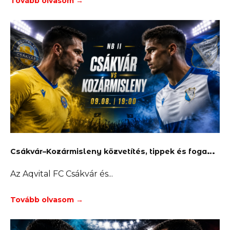
Tovább olvasom →
C
sákvár–Kozármisleny közvetítés, tippek és fogadás
Az Aqvital FC Csákvár és
Tovább olvasom →