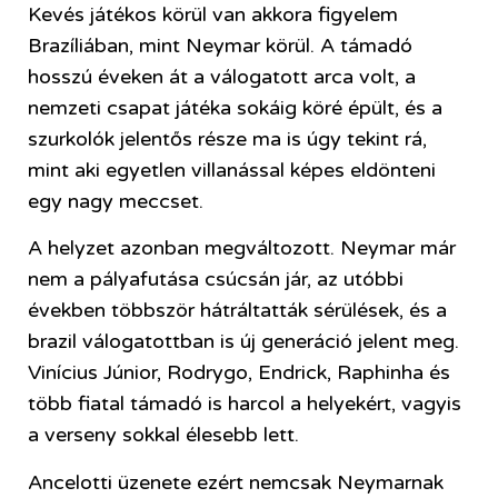
Kevés játékos körül van akkora figyelem
Brazíliában, mint Neymar körül. A támadó
hosszú éveken át a válogatott arca volt, a
nemzeti csapat játéka sokáig köré épült, és a
szurkolók jelentős része ma is úgy tekint rá,
mint aki egyetlen villanással képes eldönteni
egy nagy meccset.
A helyzet azonban megváltozott. Neymar már
nem a pályafutása csúcsán jár, az utóbbi
években többször hátráltatták sérülések, és a
brazil válogatottban is új generáció jelent meg.
Vinícius Júnior, Rodrygo, Endrick, Raphinha és
több fiatal támadó is harcol a helyekért, vagyis
a verseny sokkal élesebb lett.
Ancelotti üzenete ezért nemcsak Neymarnak