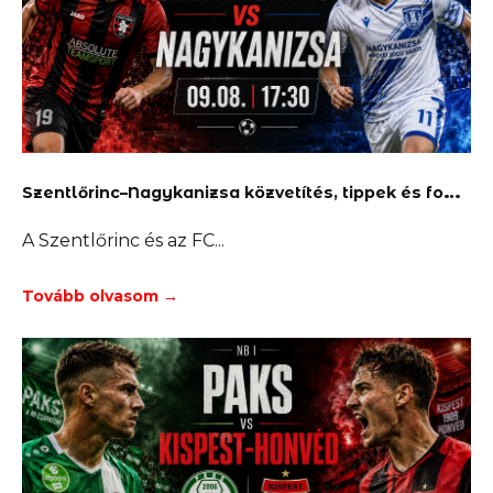
S
zentlőrinc–Nagykanizsa közvetítés, tippek és fogadás
A Szentlőrinc és az FC
Tovább olvasom →