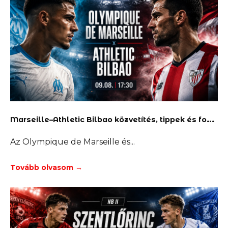
M
arseille–Athletic Bilbao közvetítés, tippek és fogadás
Az Olympique de Marseille és
Tovább olvasom →