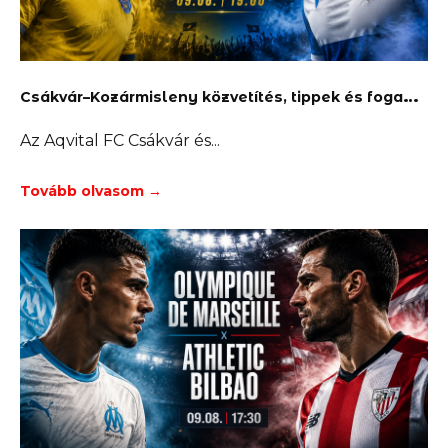
C
sákvár–Kozármisleny közvetítés, tippek és fogadás
Az Aqvital FC Csákvár és
Tovább olvasom →