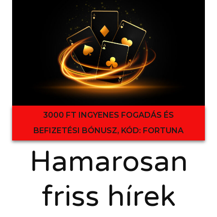
3000 FT INGYENES FOGADÁS ÉS
BEFIZETÉSI BÓNUSZ, KÓD: FORTUNA
Hamarosan
friss hírek