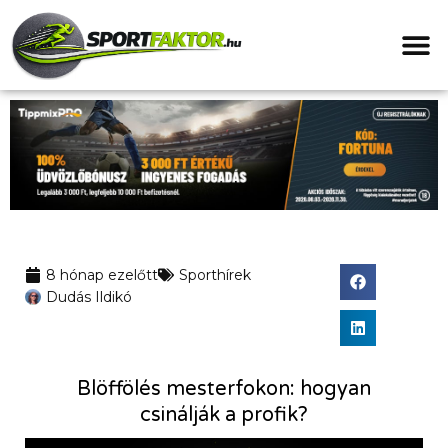
8 hónap ezelőtt
Sporthírek
Dudás Ildikó
Blöffölés mesterfokon: hogyan
csinálják a profik?