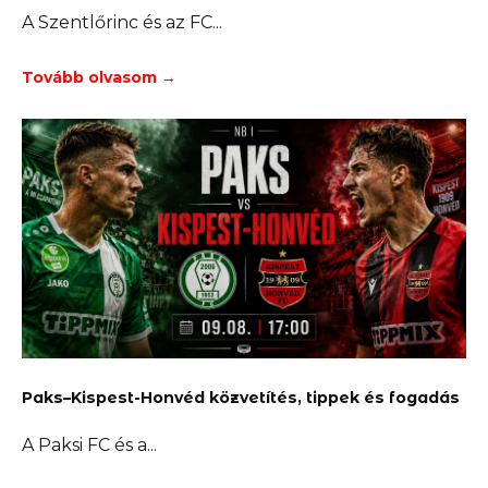
A Szentlőrinc és az FC
Tovább olvasom →
Paks–Kispest-Honvéd közvetítés, tippek és fogadás
A Paksi FC és a