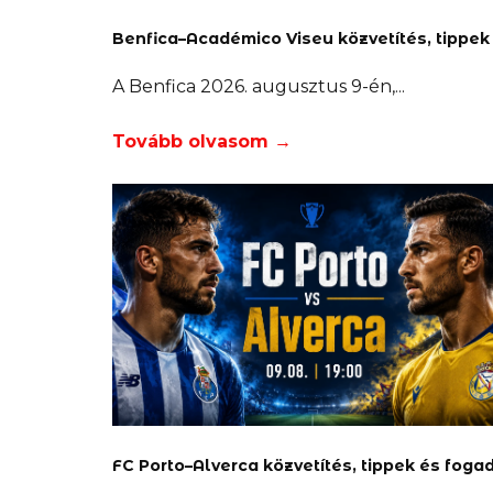
A Benfica 2026. augusztus 9-én,
Tovább olvasom →