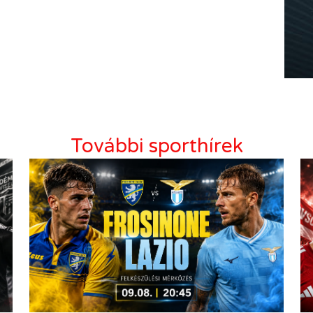
További sporthírek