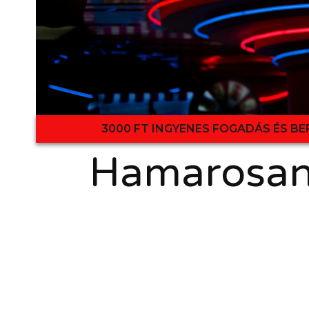
3000 FT INGYENES FOGADÁS ÉS BE
Hamarosan 