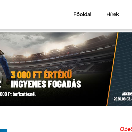
Főoldal
Hírek
Előző