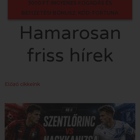
3000 FT INGYENES FOGADÁS ÉS
BEFIZETÉSI BÓNUSZ, KÓD: FORTUNA
Hamarosan
friss hírek
Előző cikkeink