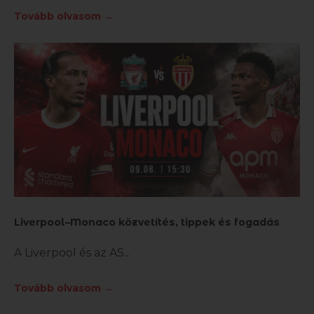
Tovább olvasom →
Liverpool–Monaco közvetítés, tippek és fogadás
A Liverpool és az AS
Tovább olvasom →