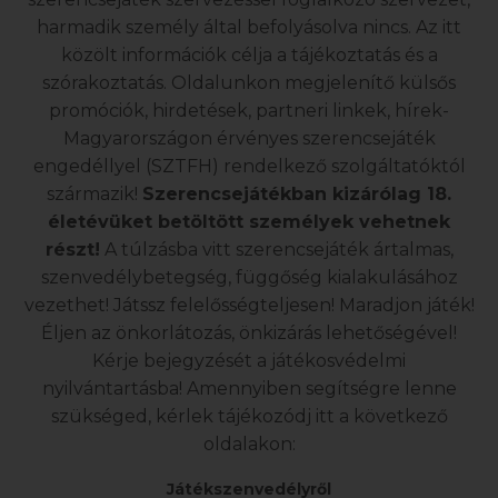
harmadik személy által befolyásolva nincs. Az itt
közölt információk célja a tájékoztatás és a
szórakoztatás. Oldalunkon megjelenítő külsős
promóciók, hirdetések, partneri linkek, hírek-
Magyarországon érvényes szerencsejáték
engedéllyel (SZTFH) rendelkező szolgáltatóktól
származik!
Szerencsejátékban kizárólag 18.
életévüket betöltött személyek vehetnek
részt!
A túlzásba vitt szerencsejáték ártalmas,
szenvedélybetegség, függőség kialakulásához
vezethet! Játssz felelősségteljesen! Maradjon játék!
Éljen az önkorlátozás, önkizárás lehetőségével!
Kérje bejegyzését a játékosvédelmi
nyilvántartásba! Amennyiben segítségre lenne
szükséged, kérlek tájékozódj itt a következő
oldalakon:
Játékszenvedélyről