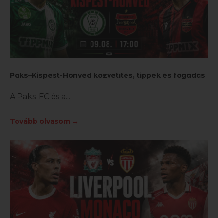
Paks–Kispest-Honvéd közvetítés, tippek és fogadás
A Paksi FC és a
Tovább olvasom →