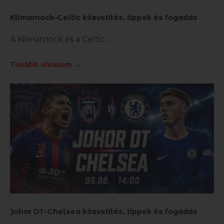
Kilmarnock–Celtic közvetítés, tippek és fogadás
A Kilmarnock és a Celtic
Tovább olvasom →
Johor DT–Chelsea közvetítés, tippek és fogadás