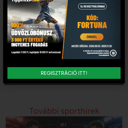
REGISZTRÁCIÓ ITT!
További sporthírek