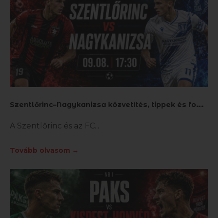
S
zentlőrinc–Nagykanizsa közvetítés, tippek és fogadás
A Szentlőrinc és az FC
Tovább olvasom →