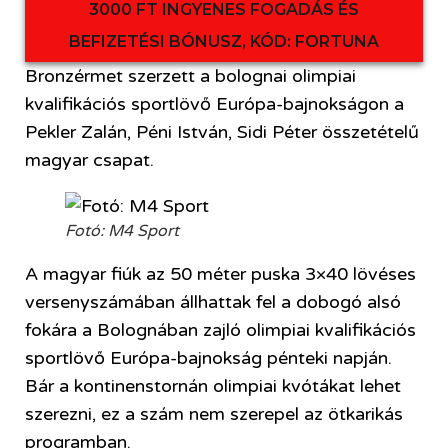
3000 FT INGYENES FOGADÁS ÉS
BEFIZETÉSI BÓNUSZ, KÓD: FORTUNA
Bronzérmet szerzett a bolognai olimpiai
kvalifikációs sportlövő Európa-bajnokságon a
Pekler Zalán, Péni István, Sidi Péter összetételű
magyar csapat.
Fotó: M4 Sport
A magyar fiúk az 50 méter puska 3×40 lövéses
versenyszámában állhattak fel a dobogó alsó
fokára a Bolognában zajló olimpiai kvalifikációs
sportlövő Európa-bajnokság pénteki napján.
Bár a kontinenstornán olimpiai kvótákat lehet
szerezni, ez a szám nem szerepel az ötkarikás
programban.