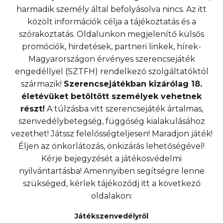
harmadik személy által befolyásolva nincs. Az itt
közölt információk célja a tájékoztatás és a
szórakoztatás. Oldalunkon megjelenítő külsős
promóciók, hirdetések, partneri linkek, hírek-
Magyarországon érvényes szerencsejáték
engedéllyel (SZTFH) rendelkező szolgáltatóktól
származik!
Szerencsejátékban kizárólag 18.
életévüket betöltött személyek vehetnek
részt!
A túlzásba vitt szerencsejáték ártalmas,
szenvedélybetegség, függőség kialakulásához
vezethet! Játssz felelősségteljesen! Maradjon játék!
Éljen az önkorlátozás, önkizárás lehetőségével!
Kérje bejegyzését a játékosvédelmi
nyilvántartásba! Amennyiben segítségre lenne
szükséged, kérlek tájékozódj itt a következő
oldalakon:
Játékszenvedélyről