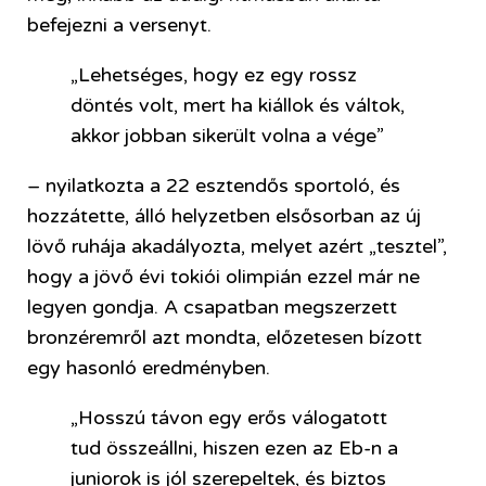
befejezni a versenyt.
„Lehetséges, hogy ez egy rossz
döntés volt, mert ha kiállok és váltok,
akkor jobban sikerült volna a vége”
– nyilatkozta a 22 esztendős sportoló, és
hozzátette, álló helyzetben elsősorban az új
lövő ruhája akadályozta, melyet azért „tesztel”,
hogy a jövő évi tokiói olimpián ezzel már ne
legyen gondja. A csapatban megszerzett
bronzéremről azt mondta, előzetesen bízott
egy hasonló eredményben.
„Hosszú távon egy erős válogatott
tud összeállni, hiszen ezen az Eb-n a
juniorok is jól szerepeltek, és biztos