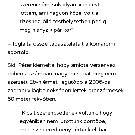
szerencsém, sok olyan kilencest
lőttem, ami nagyon közel volt a
tízeshez, álló testhelyzetben pedig
még hiányzik pár kör”
– foglalta össze tapasztalatait a komáromi
sportoló.
Sidi Péter kiemelte, hogy amióta versenyez,
ebben a számban magyar csapat még nem
szerzett Eb-n érmet, legutóbb a 2006-os
zágrábi világbajnokságon lettek bronzérmesek
50 méter fekvőben.
„Kicsit szerencsétlenek voltunk, hogy
egyéniben nem jutottunk döntőbe,
mert szép eredményt értünk el, bár