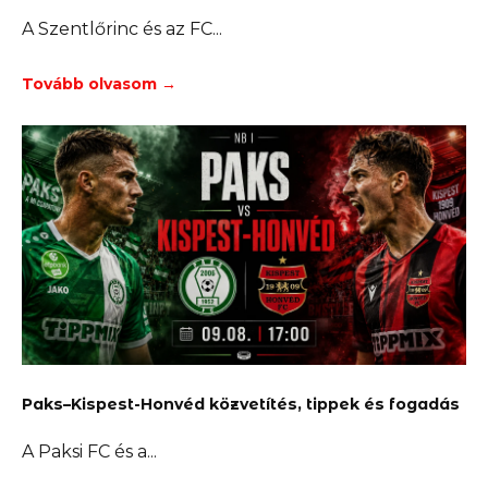
A Szentlőrinc és az FC
Tovább olvasom →
Paks–Kispest-Honvéd közvetítés, tippek és fogadás
A Paksi FC és a