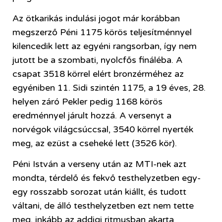
Az ötkarikás indulási jogot már korábban
megszerző Péni 1175 körös teljesítménnyel
kilencedik lett az egyéni rangsorban, így nem
jutott be a szombati, nyolcfős fináléba. A
csapat 3518 körrel elért bronzérméhez az
egyéniben 11. Sidi szintén 1175, a 19 éves, 28.
helyen záró Pekler pedig 1168 körös
eredménnyel járult hozzá. A versenyt a
norvégok világcsúccsal, 3540 körrel nyerték
meg, az ezüst a cseheké lett (3526 kör).
Péni István a verseny után az MTI-nek azt
mondta, térdelő és fekvő testhelyzetben egy-
egy rosszabb sorozat után kiállt, és tudott
váltani, de álló testhelyzetben ezt nem tette
meg, inkább az addigi ritmusban akarta