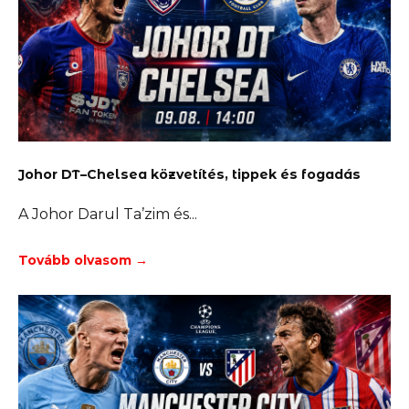
Johor DT–Chelsea közvetítés, tippek és fogadás
A Johor Darul Ta’zim és
Tovább olvasom →