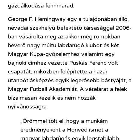
gazdálkodása fennmarad.
George F. Hemingway egy a tulajdonában álló,
nevadai székhelyű befektető társasággal 2006-
ban vásárolta meg az akkor még romokban
heverő nagy múltú labdarúgó klubot és két
Magyar Kupa-győzelemhez valamint egy
bajnoki címhez vezette Puskás Ferenc volt
csapatát, miközben felépítette a hazai
utánpótlásképzés egyik legerősebb bástyáját, a
Magyar Futball Akadémiát. A vételárat a felek
bizalmasan kezelik és nem hozzák
nyilvánosságra.
„Örömmel tölt el, hogy a munkám
eredményeként a Honvéd ismét a
magyar labdarúgás egyik legstabilabb