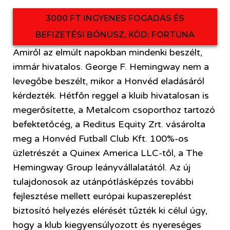
3000 FT INGYENES FOGADÁS ÉS
BEFIZETÉSI BÓNUSZ, KÓD: FORTUNA
Amiről az elmúlt napokban mindenki beszélt,
immár hivatalos. George F. Hemingway nem a
levegőbe beszélt, mikor a Honvéd eladásáról
kérdezték. Hétfőn reggel a kluib hivatalosan is
megerősítette, a Metalcom csoporthoz tartozó
befektetőcég, a Reditus Equity Zrt. vásárolta
meg a Honvéd Futball Club Kft. 100%-os
üzletrészét a Quinex America LLC-től, a The
Hemingway Group leányvállalatától. Az új
tulajdonosok az utánpótlásképzés további
fejlesztése mellett európai kupaszereplést
biztosító helyezés elérését tűzték ki célul úgy,
hogy a klub kiegyensúlyozott és nyereséges