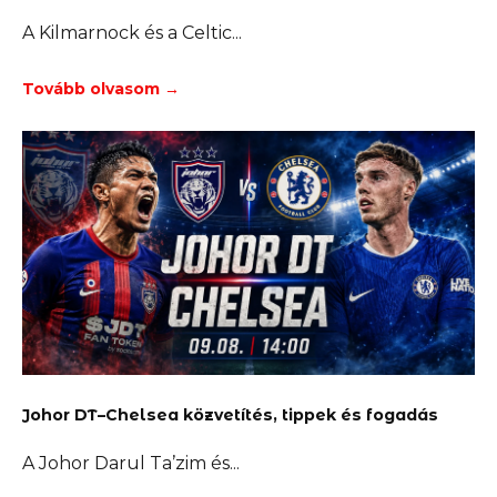
A Kilmarnock és a Celtic
Tovább olvasom →
Johor DT–Chelsea közvetítés, tippek és fogadás
A Johor Darul Ta’zim és