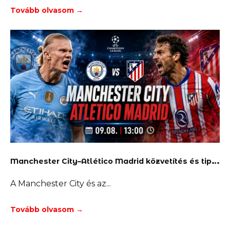
Tovább olvasom →
M
anchester City–Atlético Madrid közvetítés és tippek
A Manchester City és az
Tovább olvasom →