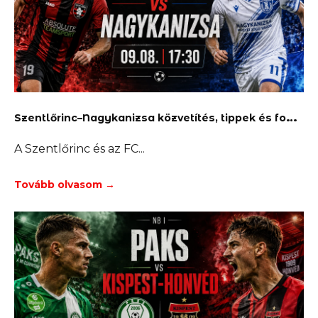
S
zentlőrinc–Nagykanizsa közvetítés, tippek és fogadás
A Szentlőrinc és az FC
Tovább olvasom →