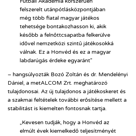
Futball Akadémia korszerűen
felszerelt utánpótlásközpontjában
még több fiatal magyar játékos
tehetsége bontakozhasson ki, akik
később a felnőttcsapatba felkerülve
idővel nemzetközi szintű játékosokká
válnak. Ez a Honvéd és ez a magyar
labdarúgás érdeke egyaránt”
– hangsúlyozták Bozó Zoltán és dr. Mendelényi
Dániel, a metALCOM Zrt. meghatározó
tulajdonosai. Az új tulajdonos a játékoskeret és
a szakmai feltételek további erősítése mellett a
stabilitást is kiemelten fontosnak tartja.
„Kevesen tudják, hogy a Honvéd az
elmúlt évek kiemelkedő teljesítményét