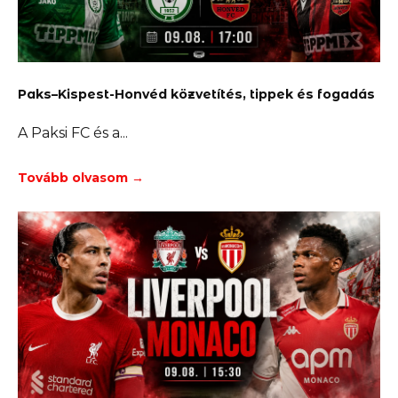
Paks–Kispest-Honvéd közvetítés, tippek és fogadás
A Paksi FC és a
Tovább olvasom →