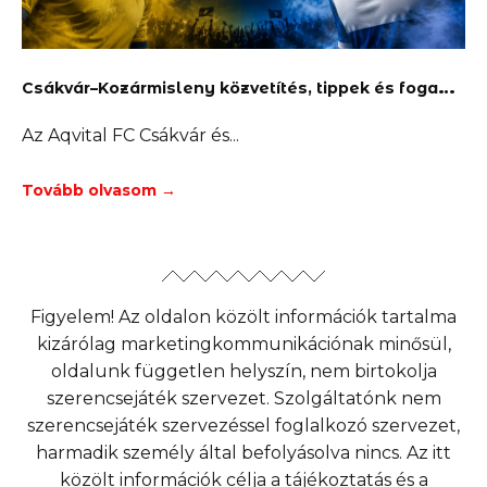
C
sákvár–Kozármisleny közvetítés, tippek és fogadás
Az Aqvital FC Csákvár és
Tovább olvasom →
Figyelem! Az oldalon közölt információk tartalma
kizárólag marketingkommunikációnak minősül,
oldalunk független helyszín, nem birtokolja
szerencsejáték szervezet. Szolgáltatónk nem
szerencsejáték szervezéssel foglalkozó szervezet,
harmadik személy által befolyásolva nincs. Az itt
közölt információk célja a tájékoztatás és a