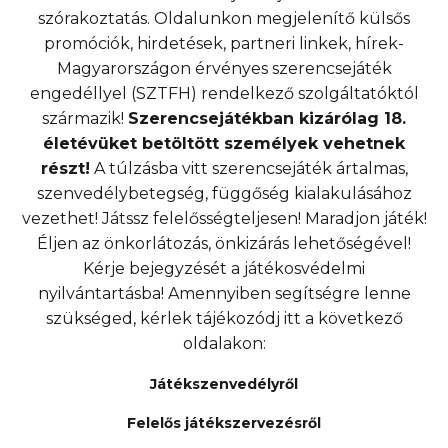
szórakoztatás. Oldalunkon megjelenítő külsős
promóciók, hirdetések, partneri linkek, hírek-
Magyarországon érvényes szerencsejáték
engedéllyel (SZTFH) rendelkező szolgáltatóktól
származik!
Szerencsejátékban kizárólag 18.
életévüket betöltött személyek vehetnek
részt!
A túlzásba vitt szerencsejáték ártalmas,
szenvedélybetegség, függőség kialakulásához
vezethet! Játssz felelősségteljesen! Maradjon játék!
Éljen az önkorlátozás, önkizárás lehetőségével!
Kérje bejegyzését a játékosvédelmi
nyilvántartásba! Amennyiben segítségre lenne
szükséged, kérlek tájékozódj itt a következő
oldalakon:
Játékszenvedélyről
Felelős játékszervezésről