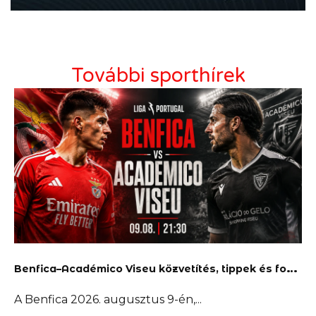
További sporthírek
B
enfica–Académico Viseu közvetítés, tippek és fogadás
A Benfica 2026. augusztus 9-én,