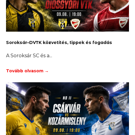
Soroksár–DVTK közvetítés, tippek és fogadás
A Soroksár SC és a
Tovább olvasom →