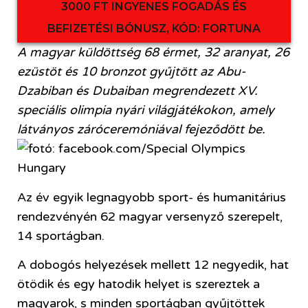
3000 FT INGYENES FOGADÁS ÉS
BEFIZETÉSI BÓNUSZ, KÓD: FORTUNA
A magyar küldöttség 68 érmet, 32 aranyat, 26
ezüstöt és 10 bronzot gyűjtött az Abu-
Dzabiban és Dubaiban megrendezett XV.
speciális olimpia nyári világjátékokon, amely
látványos záróceremóniával fejeződött be.
Az év egyik legnagyobb sport- és humanitárius
rendezvényén 62 magyar versenyző szerepelt,
14 sportágban.
A dobogós helyezések mellett 12 negyedik, hat
ötödik és egy hatodik helyet is szereztek a
magyarok, s minden sportágban gyűjtöttek