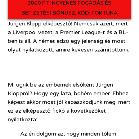
3000 FT INGYENES FOGADÁS ÉS
BEFIZETÉSI BÓNUSZ, KÓD: FORTUNA
Jürgen Klopp elképesztő! Nemcsak azért, mert
a Liverpool vezeti a Premier League-t és a BL-
ben is áll. A német edző egy jelenség és most
olyat nyilatkozott, amire kevesen számítottunk.
Mi ugrik be az embernek elsőként Jürgen
Kloppról? Hogy egy laza, bohém ember. Ehhez
képest akkor most jól kapaszkodjunk meg, mert
ez az elképesztő fickó a következőket
nyilatkozta:
Az én dolgom az, hogy minden tőlem