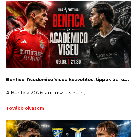
B
enfica–Académico Viseu közvetítés, tippek és fogadás
A Benfica 2026. augusztus 9-én,
Tovább olvasom →