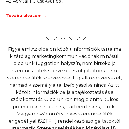
Az Aqvital FC Csákvár és
Tovább olvasom →
Figyelem! Az oldalon közölt információk tartalma
kizárólag marketingkommunikációnak minősül,
oldalunk független helyszín, nem birtokolja
szerencsejáték szervezet. Szolgáltatónk nem
szerencsejáték szervezéssel foglalkozó szervezet,
harmadik személy által befolyásolva nincs. Az itt
közölt információk célja a tájékoztatás és a
szórakoztatás. Oldalunkon megjelenítő külsős
promóciók, hirdetések, partneri linkek, hírek-
Magyarországon érvényes szerencsejáték
engedéllyel (SZTFH) rendelkező szolgáltatóktól
származik!
Szerencsejátékban kizárólag 18.