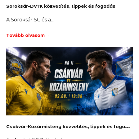
Soroksár–DVTK közvetítés, tippek és fogadás
A Soroksár SC és a
Tovább olvasom →
C
sákvár–Kozármisleny közvetítés, tippek és fogadás