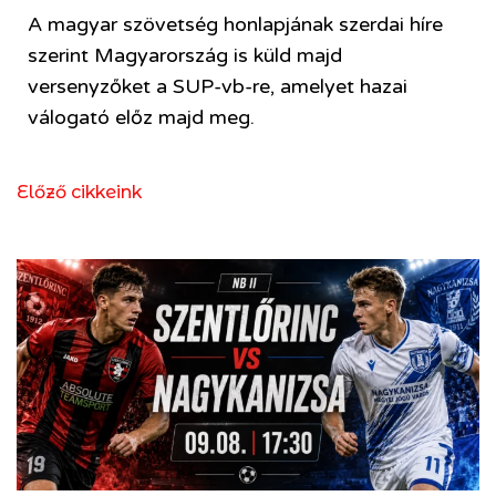
A magyar szövetség honlapjának szerdai híre
szerint Magyarország is küld majd
versenyzőket a SUP-vb-re, amelyet hazai
válogató előz majd meg.
Előző cikkeink