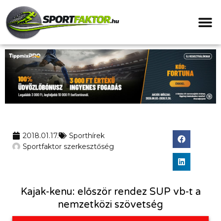
2018.01.17.
Sporthírek
Sportfaktor szerkesztőség
Kajak-kenu: először rendez SUP vb-t a
nemzetközi szövetség