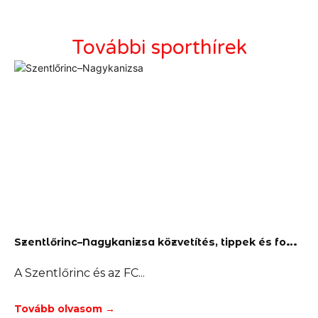
További sporthírek
S
zentlőrinc–Nagykanizsa közvetítés, tippek és fogadás
A Szentlőrinc és az FC
Tovább olvasom →