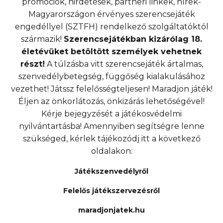
promóciók, hirdetések, partneri linkek, hírek-
Magyarországon érvényes szerencsejáték
engedéllyel (SZTFH) rendelkező szolgáltatóktól
származik!
Szerencsejátékban kizárólag 18.
életévüket betöltött személyek vehetnek
részt!
A túlzásba vitt szerencsejáték ártalmas,
szenvedélybetegség, függőség kialakulásához
vezethet! Játssz felelősségteljesen! Maradjon játék!
Éljen az önkorlátozás, önkizárás lehetőségével!
Kérje bejegyzését a játékosvédelmi
nyilvántartásba! Amennyiben segítségre lenne
szükséged, kérlek tájékozódj itt a következő
oldalakon:
Játékszenvedélyről
Felelős játékszervezésről
maradjonjatek.hu