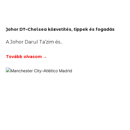
Johor DT–Chelsea közvetítés, tippek és fogadás
A Johor Darul Ta’zim és
Tovább olvasom →