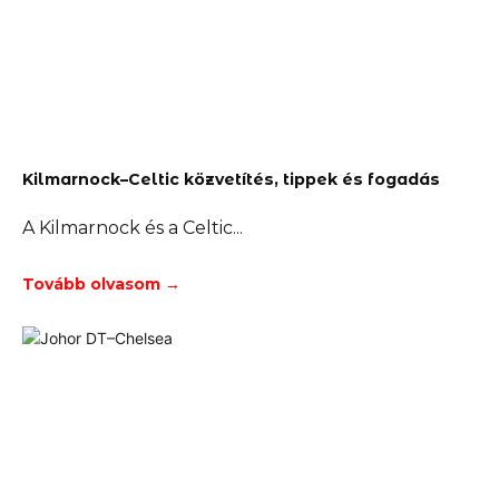
Kilmarnock–Celtic közvetítés, tippek és fogadás
A Kilmarnock és a Celtic
Tovább olvasom →