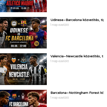
Udinese–Barcelona közvetítés, tip
1 nap ezelőtt
Valencia–Newcastle közvetítés, ti
1 nap ezelőtt
Barcelona–Nottingham Forest közve
1 nap ezelőtt