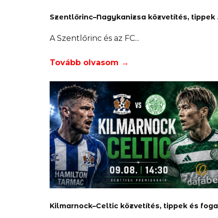
zentlő
A Szentlőrinc és az FC
Tovább olvasom →