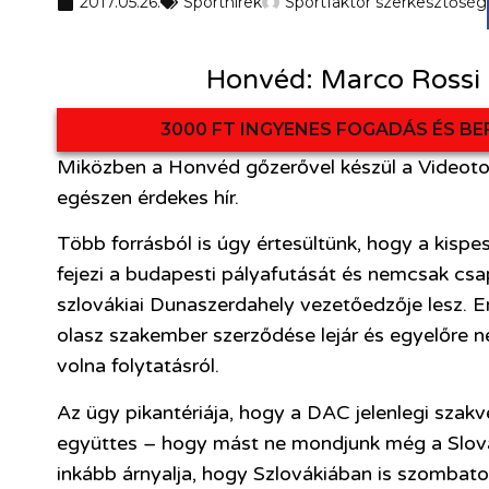
2017.05.26.
Sporthírek
Sportfaktor szerkesztőség
Honvéd: Marco Rossi 
3000 FT INGYENES FOGADÁS ÉS BE
Miközben a Honvéd gőzerővel készül a Videoton
egészen érdekes hír.
Több forrásból is úgy értesültünk, hogy a kispes
fejezi a budapesti pályafutását és nemcsak csa
szlovákiai Dunaszerdahely vezetőedzője lesz. 
olasz szakember szerződése lejár és egyelőre n
volna folytatásról.
Az ügy pikantériája, hogy a DAC jelenlegi szakve
együttes – hogy mást ne mondjunk még a Slovan
inkább árnyalja, hogy Szlovákiában is szombato