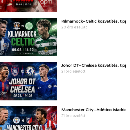
Kilmarnock–Celtic közvetítés, tipp
20 óra ezelőtt
Johor DT–Chelsea közvetítés, tipp
21 óra ezelőtt
Manchester City–Atlético Madrid k
21 óra ezelőtt