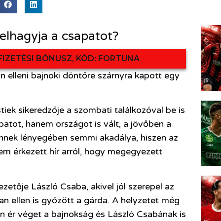
elhagyja a csapatot?
FIZETÉSI BÓNUSZ, KÓD: FORTUNA
 elleni bajnoki döntőre szárnyra kapott egy
tiek sikeredzője a szombati találkozóval be is
patot, hanem országot is vált, a jövőben a
Ennek lényegében semmi akadálya, hiszen az
em érkezett hír arról, hogy megegyezett
zetője László Csaba, akivel jól szerepel az
 ellen is győzött a gárda. A helyzetet még
n ér véget a bajnokság és László Csabának is