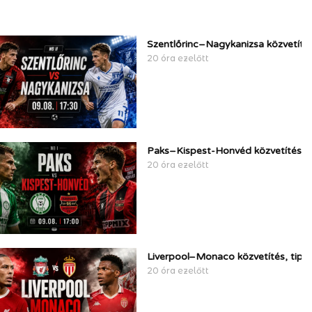
Szentlőrinc–Nagykanizsa közvetítés
20 óra ezelőtt
Paks–Kispest-Honvéd közvetítés, t
20 óra ezelőtt
Liverpool–Monaco közvetítés, tipp
20 óra ezelőtt