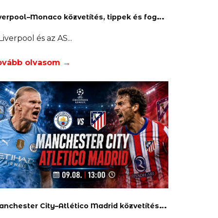
L
iverpool–Monaco közvetítés, tippek és fogadás
Liverpool és az AS
ovább olvasom →
M
anchester City–Atlético Madrid közvetítés és tippek