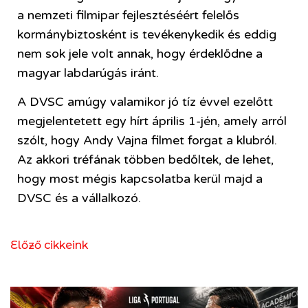
a nemzeti filmipar fejlesztéséért felelős
kormánybiztosként is tevékenykedik és eddig
nem sok jele volt annak, hogy érdeklődne a
magyar labdarúgás iránt.
A DVSC amúgy valamikor jó tíz évvel ezelőtt
megjelentetett egy hírt április 1-jén, amely arról
szólt, hogy Andy Vajna filmet forgat a klubról.
Az akkori tréfának többen bedőltek, de lehet,
hogy most mégis kapcsolatba kerül majd a
DVSC és a vállalkozó.
Előző cikkeink