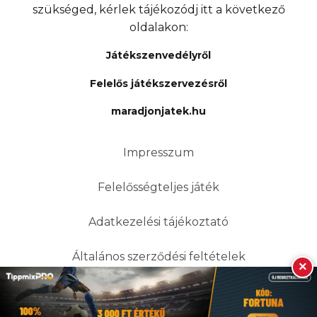
szükséged, kérlek tájékozódj itt a következő
oldalakon:
Játékszenvedélyről
Felelős játékszervezésről
maradjonjatek.hu
Impresszum
Felelősségteljes játék
Adatkezelési tájékoztató
Általános szerződési feltételek
×
© Design & Build: Dudás Ildikó