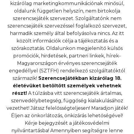
kizárólag marketingkommunikációnak minősül,
oldalunk független helyszín, nem birtokolja
szerencsejáték szervezet. Szolgáltatónk nem
szerencsejáték szervezéssel foglalkozó szervezet,
harmadik személy által befolyásolva nincs. Az itt
közölt információk célja a tájékoztatás és a
szórakoztatás. Oldalunkon megjelenítő külsős
promóciók, hirdetések, partneri linkek, hírek-
Magyarországon érvényes szerencsejáték
engedéllyel (SZTFH) rendelkező szolgáltatóktól
származik!
Szerencsejátékban kizárólag 18.
életévüket betöltött személyek vehetnek
részt!
A túlzásba vitt szerencsejáték ártalmas,
szenvedélybetegség, függőség kialakulásához
vezethet! Játssz felelősségteljesen! Maradjon játék!
Éljen az önkorlátozás, önkizárás lehetőségével!
Kérje bejegyzését a játékosvédelmi
nyilvántartásba! Amennyiben segítségre lenne