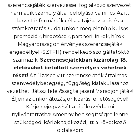
szerencsejáték szervezéssel foglalkozó szervezet,
harmadik személy által befolyásolva nincs. Az itt
közölt információk célja a tájékoztatás és a
szórakoztatás. Oldalunkon megjelenítő külsős
promóciók, hirdetések, partneri linkek, hírek-
Magyarországon érvényes szerencsejáték
engedéllyel (SZTFH) rendelkező szolgáltatóktól
származik!
Szerencsejátékban kizárólag 18.
életévüket betöltött személyek vehetnek
részt!
A túlzásba vitt szerencsejáték ártalmas,
szenvedélybetegség, függőség kialakulásához
vezethet! Játssz felelősségteljesen! Maradjon játék!
Éljen az önkorlátozás, önkizárás lehetőségével!
Kérje bejegyzését a játékosvédelmi
nyilvántartásba! Amennyiben segítségre lenne
szükséged, kérlek tájékozódj itt a következő
oldalakon: