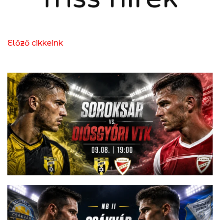
Előző cikkeink