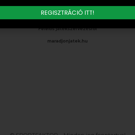
zükséged, kérlek tájékozódj itt a következő oldalako
REGISZTRÁCIÓ ITT!
Játékszenvedélyről
Felelős játékszervezésről
maradjonjatek.hu