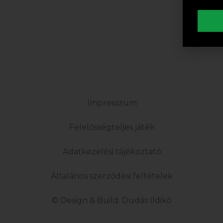
s
Impresszum
Felelősségteljes játék
Adatkezelési tájékoztató
Általános szerződési feltételek
© Design & Build: Dudás Ildikó