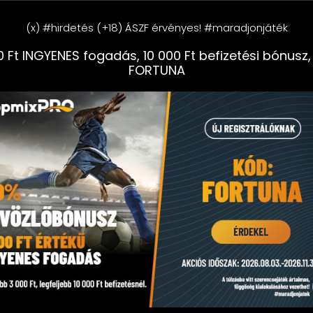
(x) #hirdetés (+18) ÁSZF érvényes! #maradjonjáték
 Ft INGYENES fogadás, 10 000 Ft befizetési bónusz,
FORTUNA
ciók tartalma kizárólag marketingkommunikációnak m
et. Szolgáltatónk nem szerencsejáték szervezéssel 
özölt információk célja a tájékoztatás és a szórakozt
inkek, hírek- Magyarországon érvényes szerencsejá
játékban kizárólag 18. életévüket betöltött szem
egség, függőség kialakulásához vezethet! Játssz fe
gével! Kérje bejegyzését a játékosvédelmi nyilvánt