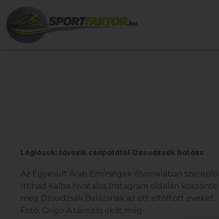
Légiósok: távozik csapatától Dzsudzsák Balázs
Az Egyesült Arab Emírségek élvonalában szereplő
Ittihad Kalba hivatalos Instagram oldalán köszönte
meg Dzsudzsák Balázsnak az ott eltöltött éveket.
Fotó: Origo A távozás okát még